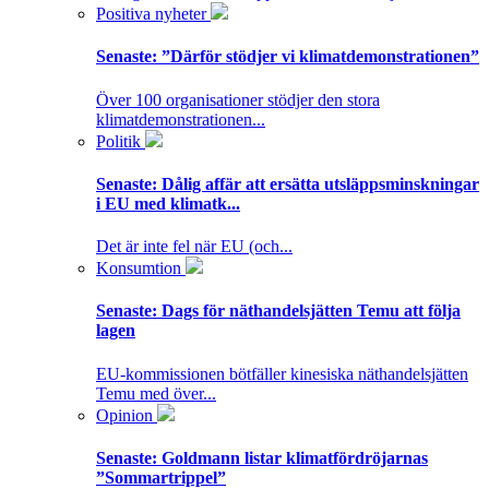
Positiva nyheter
Senaste:
”Därför stödjer vi klimatdemonstrationen”
Över 100 organisationer stödjer den stora
klimatdemonstrationen...
Politik
Senaste:
Dålig affär att ersätta utsläppsminskningar
i EU med klimatk...
Det är inte fel när EU (och...
Konsumtion
Senaste:
Dags för näthandelsjätten Temu att följa
lagen
EU-kommissionen bötfäller kinesiska näthandelsjätten
Temu med över...
Opinion
Senaste:
Goldmann listar klimatfördröjarnas
”Sommartrippel”