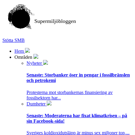
Supermiljöbloggen
Stötta SMB
Hem
Områden
Nyheter
Senaste:
Storbanker öser in pengar i fossilbränslen
och petrokemi
Protesterna mot storbankernas finansiering av
fossilsektorn har...
Dumheter
Senaste:
Moderaterna har fixat klimatkrisen – på
sin Facebook-sida!
Sveriges koldioxidutsläpp är minus sex miljoner ton,...