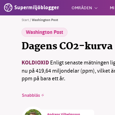
Supermiljöbloggen
OMRÅDEN
MI
Start
/
Washington Post
Washington Post
Shift + S
Dagens CO2-kurva
KOLDIOXID
Enligt senaste mätningen li
nu på 419,64 miljondelar (ppm), vilket 
ppm på bara ett år.
Snabbläs
Andreas Vilhelmsson