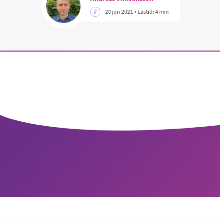
20 jun 2021
• Lästid:
4 min
SM
nyhe