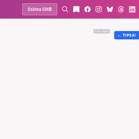
Stötta SMB
Foto:
NOAA
←
TIPSA!