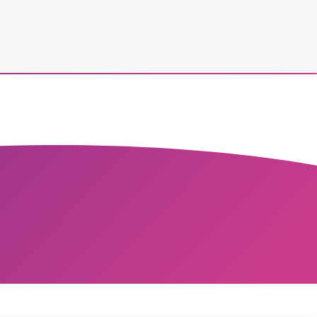
vår
ete –