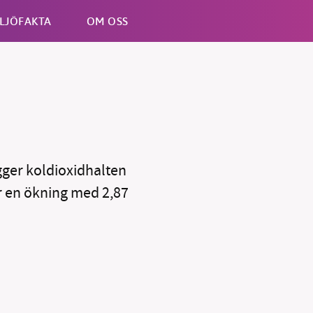
LJÖFAKTA
OM OSS
Esc
gger koldioxidhalten
är en ökning med 2,87