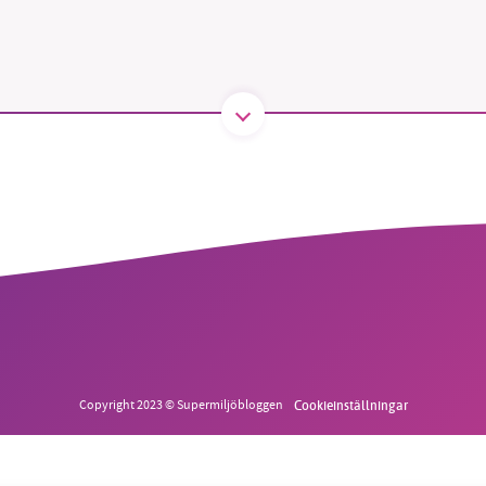
B kämpar för en hållbar framtid. Sedan starten 2010 har 
ideella redaktion drivit miljödebatten framåt genom
tsbevakning och granskningar. Nu vill vi utveckla vårt arb
och vi hoppas att du vill hjälpa oss.
Stötta vårt arbete genom att swisha en slant till
1231368703
Läs vad vi vill göra
Copyright 2023 © Supermiljöbloggen
Cookieinställningar