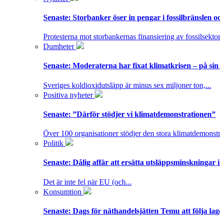
Senaste:
Storbanker öser in pengar i fossilbränslen 
Protesterna mot storbankernas finansiering av fossilsektor
Dumheter
Senaste:
Moderaterna har fixat klimatkrisen – på sin
Sveriges koldioxidutsläpp är minus sex miljoner ton,...
Positiva nyheter
Senaste:
”Därför stödjer vi klimatdemonstrationen”
Över 100 organisationer stödjer den stora klimatdemonstr
Politik
Senaste:
Dålig affär att ersätta utsläppsminskningar 
Det är inte fel när EU (och...
Konsumtion
Senaste:
Dags för näthandelsjätten Temu att följa la