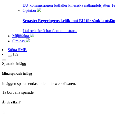
EU-kommissionen bötfäller kinesiska näthandelsjätten T
Opinion
Senaste:
Regeringens kritik mot EU för sänkta utsläpp
I tal och skrift har flera ministrar...
Miljöfakta
Om oss
Stötta SMB
Sök
Sparade inlägg
Mina sparade inlägg
Inläggen sparas endast i den här webbläsaren.
Ta bort alla sparade
Är du säker?
Ja