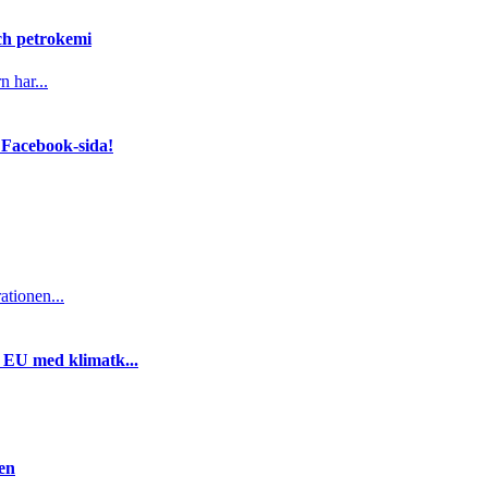
och petrokemi
n har...
 Facebook-sida!
ationen...
i EU med klimatk...
gen