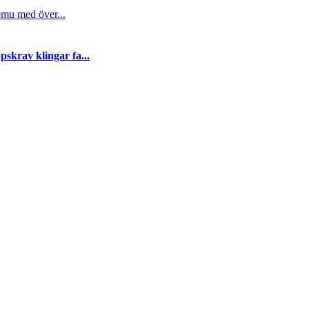
emu med över...
skrav klingar fa...