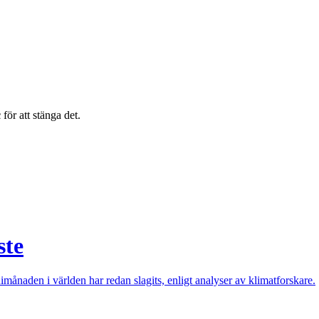
c
för att stänga det.
ste
månaden i världen har redan slagits, enligt analyser av klimatforskare.