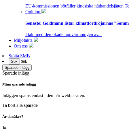
EU-kommissionen bötfäller kinesiska näthandelsjätten T
Opinion
Senaste:
Goldmann listar klimatfördröjarnas ”Somm
I takt med den ökade uppvärmningen av...
Miljöfakta
Om oss
Stötta SMB
Sök
Sök
Sparade inlägg
Sparade inlägg
Mina sparade inlägg
Inläggen sparas endast i den här webbläsaren.
Ta bort alla sparade
Är du säker?
Ja