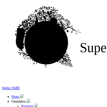
Supe
Stötta SMB
Hem
Områden
Nyheter