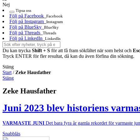
Nej
Tipsa oss
Följ på Facebook
Facebook
Följ på Instagram
Instagram
Följ på BlueSky
BlueSky
Följ på Threads
Threads
Följ på LinkedIn
LinkedIn
Du kan trycka
Shift + S
för att få fram sökfältet när som helst och
Es
Tryck ENTER för fler resultat, då kan du även förfina din sökning.
Stäng
Start
/
Zeke Hausfather
Stäng
Zeke Hausfather
Juni 2023 blev historiens varma
VARMASTE JUNI
Det bara fyra år gamla rekordet för varmaste juni
Snabbläs