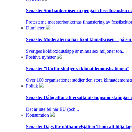
Senaste:
Storbanker öser in pengar i fossilbränslen 
Protesterna mot storbankernas finansiering av fossilsektor
Dumheter
Senaste:
Moderaterna har fixat klimatkrisen – på sin
Sveriges koldioxidutsläpp är minus sex miljoner ton,...
Positiva nyheter
Senaste:
”Därför stödjer vi klimatdemonstrationen”
Över 100 organisationer stödjer den stora klimatdemonstr
Politik
Senaste:
Dålig affär att ersätta utsläppsminskningar 
Det är inte fel när EU (och...
Konsumtion
Senaste:
Dags för näthandelsjätten Temu att följa la