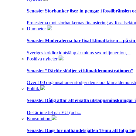
Senaste:
Storbanker öser in pengar i fossilbränslen 
Protesterna mot storbankernas finansiering av fossilsektor
Dumheter
Senaste:
Moderaterna har fixat klimatkrisen – på sin
Sveriges koldioxidutsläpp är minus sex miljoner ton,...
Positiva nyheter
Senaste:
”Därför stödjer vi klimatdemonstrationen”
Över 100 organisationer stödjer den stora klimatdemonstr
Politik
Senaste:
Dålig affär att ersätta utsläppsminskningar 
Det är inte fel när EU (och...
Konsumtion
Senaste:
Dags för näthandelsjätten Temu att följa la