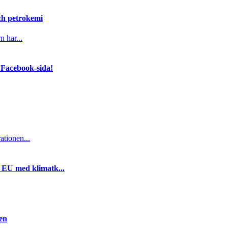
och petrokemi
n har...
 Facebook-sida!
ationen...
i EU med klimatk...
gen