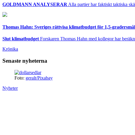
GOLDMANN ANALYSERAR
Alla partier har faktiskt taktiska sk
Thomas Hahn: Sveriges rättvisa klimatbudget för 1,5-gradersmåle
Slut klimatbudget
Forskaren Thomas Hahn med kollegor har beräknat S
Krönika
Senaste nyheterna
Foto:
geralt/Pixabay
Nyheter