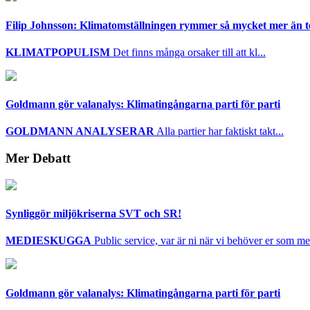
Filip Johnsson: Klimatomställningen rymmer så mycket mer än 
KLIMATPOPULISM
Det finns många orsaker till att kl...
Goldmann gör valanalys: Klimatingångarna parti för parti
GOLDMANN ANALYSERAR
Alla partier har faktiskt takt...
Mer Debatt
Synliggör miljökriserna SVT och SR!
MEDIESKUGGA
Public service, var är ni när vi behöver er som mes
Goldmann gör valanalys: Klimatingångarna parti för parti