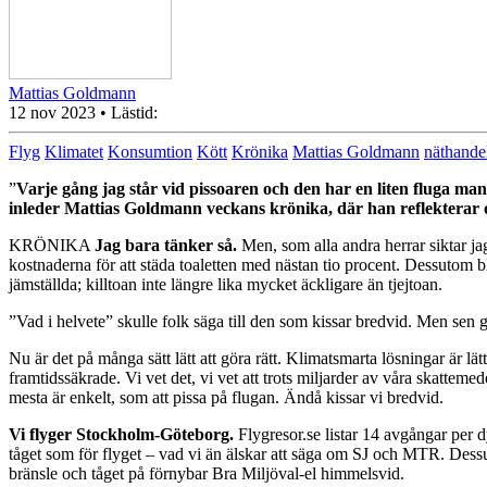
Mattias Goldmann
12 nov 2023
• Lästid:
Flyg
Klimatet
Konsumtion
Kött
Krönika
Mattias Goldmann
näthande
”
Varje gång jag står vid pissoaren och den har en liten fluga man t
inleder Mattias Goldmann veckans krönika, där han reflekterar om
KRÖNIKA
Jag bara tänker så.
Men, som alla andra herrar siktar jag
kostnaderna för att städa toaletten med nästan tio procent. Dessutom bli
jämställda; killtoan inte längre lika mycket äckligare än tjejtoan.
”Vad i helvete” skulle folk säga till den som kissar bredvid. Men sen g
Nu är det på många sätt lätt att göra rätt. Klimatsmarta lösningar är lätta
framtidssäkrade. Vi vet det, vi vet att trots miljarder av våra skattemed
mesta är enkelt, som att pissa på flugan. Ändå kissar vi bredvid.
Vi flyger Stockholm-Göteborg.
Flygresor.se listar 14 avgångar per d
tåget som för flyget – vad vi än älskar att säga om SJ och MTR. Dessuto
bränsle och tåget på förnybar Bra Miljöval-el himmelsvid.