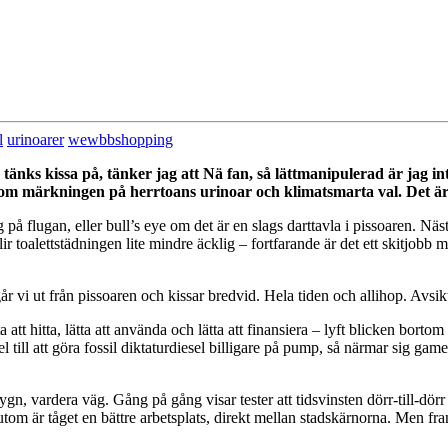
l
urinoarer
wewbbshopping
änks kissa på, tänker jag att Nä fan, så lättmanipulerad är jag inte
 märkningen på herrtoans urinoar och klimatsmarta val. Det är lät
 på flugan, eller bull’s eye om det är en slags darttavla i pissoaren. N
r toalettstädningen lite mindre äcklig – fortfarande är det ett skitjobb m
år vi ut från pissoaren och kissar bredvid. Hela tiden och allihop. Avsik
 att hitta, lätta att använda och lätta att finansiera – lyft blicken bortom 
el till att göra fossil diktaturdiesel billigare på pump, så närmar sig game
ygn, vardera väg. Gång på gång visar tester att tidsvinsten dörr-till-dör
m är tåget en bättre arbetsplats, direkt mellan stadskärnorna. Men framf