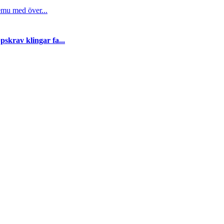
emu med över...
skrav klingar fa...