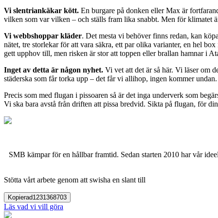
Vi slentriankäkar kött.
En burgare på donken eller Max är fortfarand
vilken som var vilken – och ställs fram lika snabbt. Men för klimatet 
Vi webbshoppar kläder
. Det mesta vi behöver finns redan, kan köpas 
nätet, tre storlekar för att vara säkra, ett par olika varianter, en hel 
gett upphov till, men risken är stor att toppen eller brallan hamnar i
Inget av detta är någon nyhet.
Vi vet att det är så här. Vi läser om d
städerska som får torka upp – det får vi allihop, ingen kommer undan.
Precis som med flugan i pissoaren så är det inga underverk som begärs
Vi ska bara avstå från driften att pissa bredvid. Sikta på flugan, för di
SMB kämpar för en hållbar framtid. Sedan starten 2010 har vår ideell
Stötta vårt arbete genom att swisha en slant till
Kopierad
1231368703
Läs vad vi vill göra