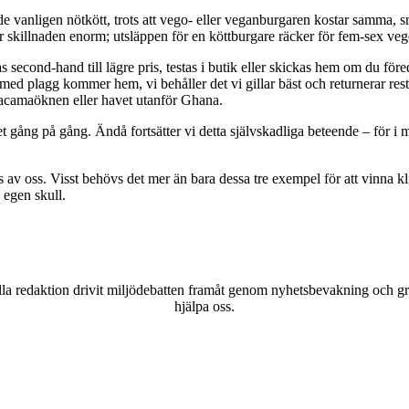
e vanligen nötkött, trots att vego- eller veganburgaren kostar samma, 
är skillnaden enorm; utsläppen för en köttburgare räcker för fem-sex veg
second-hand till lägre pris, testas i butik eller skickas hem om du föredra
box med plagg kommer hem, vi behåller det vi gillar bäst och returnerar re
 Atacamaöknen eller havet utanför Ghana.
et gång på gång. Ändå fortsätter vi detta självskadliga beteende – för i mo
 av oss. Visst behövs det mer än bara dessa tre exempel för att vinna k
n egen skull.
a redaktion drivit miljödebatten framåt genom nyhetsbevakning och gran
hjälpa oss.