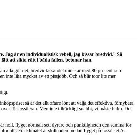
. Jag är en individualistisk rebell, jag kissar bredvid
.
” Så
t att sikta rätt i båda fallen, betonar han.
ästan alla gör det; bredvidkissandet minskar med 80 procent och
en inte lika mycket av ett pissjobb. Och så blir toor lite mer
tligt.
inköpspriset så är det allt oftare lönt att välja det effektiva, förnybara,
 over för fossileran. Men inte tillräckligt snabbt, vi måste bidra. Det
r är noll, flyget normalt sett dyrare och punktligheten den samma för
ör allt: För klimatet är skillnaden mellan flyget på fossil Jet A-