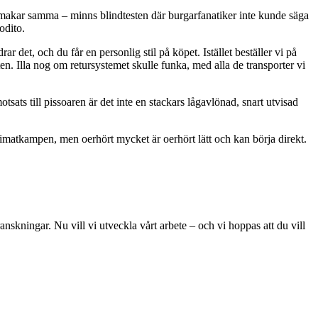
smakar samma – minns blindtesten där burgarfanatiker inte kunde säga
odito.
r det, och du får en personlig stil på köpet. Istället beställer vi på
sten. Illa nog om retursystemet skulle funka, med alla de transporter vi
tsats till pissoaren är det inte en stackars lågavlönad, snart utvisad
limatkampen, men oerhört mycket är oerhört lätt och kan börja direkt.
skningar. Nu vill vi utveckla vårt arbete – och vi hoppas att du vill