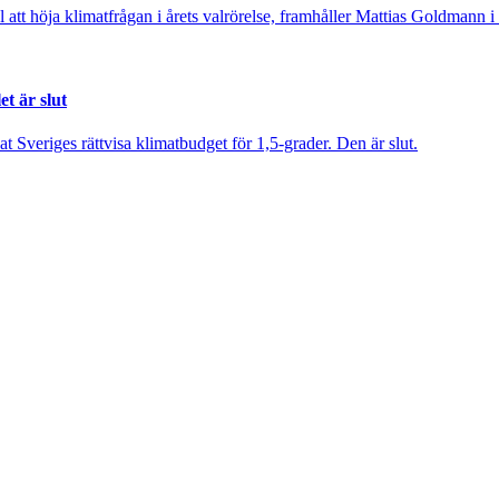
äl att höja klimatfrågan i årets valrörelse, framhåller Mattias Goldmann i 
t är slut
veriges rättvisa klimatbudget för 1,5-grader. Den är slut.