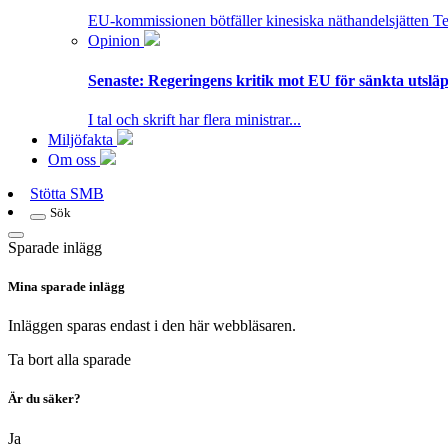
EU-kommissionen bötfäller kinesiska näthandelsjätten T
Opinion
Senaste:
Regeringens kritik mot EU för sänkta utsläpp
I tal och skrift har flera ministrar...
Miljöfakta
Om oss
Stötta SMB
Sök
Sparade inlägg
Mina sparade inlägg
Inläggen sparas endast i den här webbläsaren.
Ta bort alla sparade
Är du säker?
Ja