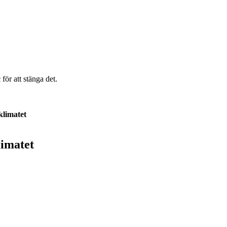
c
för att stänga det.
klimatet
limatet