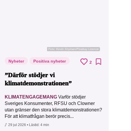
Foto:
Kevin Snyman/Pixabay Licence
Nyheter
Positiva nyheter
2
”Därför stödjer vi
klimatdemonstrationen”
KLIMATENGAGEMANG
Varför stödjer
Sveriges Konsumenter, RFSU och Clowner
utan gränser den stora klimatdemonstrationen?
För att klimatfrågan berör precis...
29 jul 2026
• Lästid:
4 min