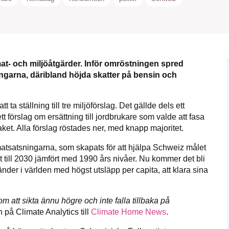
at- och miljöåtgärder. Inför omröstningen spred
kämpar för en hållbar framtid. Sedan starten 2010 ha
ngarna, däribland höjda skatter på bensin och
ideella redaktion drivit miljödebatten framåt genom
etsbevakning och granskningar. Nu vill vi utveckla 
arbete – och vi hoppas att du vill hjälpa oss.
 ta ställning till tre miljöförslag. Det gällde dels ett
 förslag om ersättning till jordbrukare som valde att fasa
Stötta vårt arbete genom att swisha en slant till
ket. Alla förslag röstades ner, med knapp majoritet.
imatsatsningarna, som skapats för att hjälpa Schweiz målet
1231368703
till 2030 jämfört med 1990 års nivåer. Nu kommer det bli
änder i världen med högst utsläpp per capita, att klara sina
Läs vad vi vill göra
 att sikta ännu högre och inte falla tillbaka på
på Climate Analytics till
Climate Home News
.