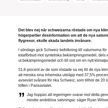
Det blev nej när schweizarna röstade om nya klim
SMB 
högerpartier desinformation om att de nya satsni
flygresor, skulle skada landets invånare.
nyh
I söndags gick Schweiz befolkning till valurnorna för att
totalförbud mot syntetiska bekämpningsmedel, dels ett
ut bekämpningsmedel och till sist om en nytt klimatpa
51,6 procent av de som röstade sa nej till de nya kl
att minska sina inhemska utsläpp med 37,5% procent 
avsevärt svårare för rika Schweiz, som tillhör de 20 l
löften i Parisavtalet.
Jag hoppas att regeringen svarar mot detta genom
mindre ambitiösa satsningar,
säger Ryan Wilson 