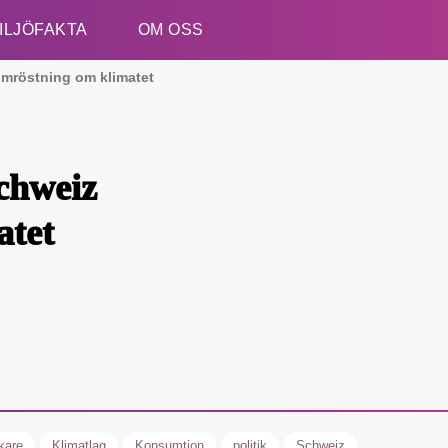
ILJÖFAKTA
OM OSS
omröstning om klimatet
Esc
chweiz
atet
kare
Klimatlag
Konsumtion
politik
Schweiz