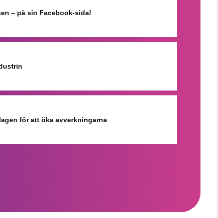
isen – på sin Facebook-sida!
dustrin
 lagen för att öka avverkningarna