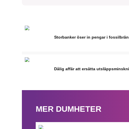
Storbanker öser in pengar i fossilbrä
Dålig affär att ersätta utsläppsminskn
MER DUMHETER