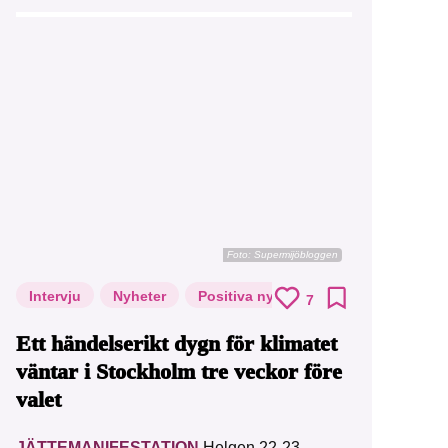
Foto: Supermijöbloggen
Intervju
Nyheter
Positiva nyheter
7
Ett händelserikt dygn för klimatet
väntar i Stockholm tre veckor före
valet
JÄTTEMANIFESTATION
Helgen 22-23