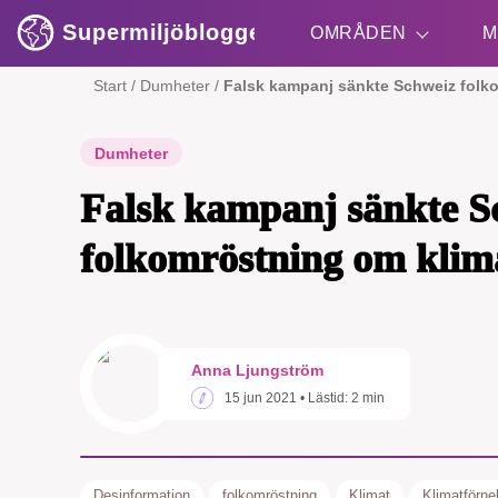
Supermiljöbloggen
OMRÅDEN
M
Start
/
Dumheter
/
Falsk kampanj sänkte Schweiz folk
Shift + S
Dumheter
Falsk kampanj sänkte S
folkomröstning om klim
Anna Ljungström
15 jun 2021
• Lästid:
2 min
Desinformation
folkomröstning
Klimat
Klimatförne