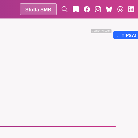
Stötta SMB
Foto:
Pexels
←
TIPSA!