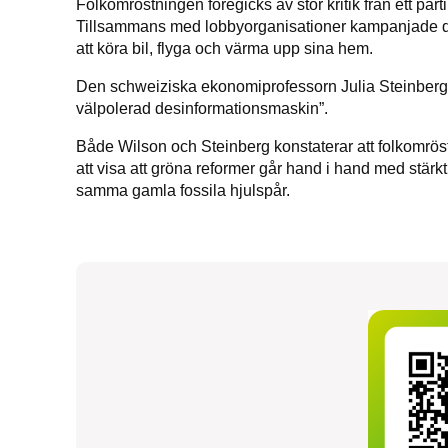
Folkomröstningen föregicks av stor kritik från ett par
Tillsammans med lobbyorganisationer kampanjade de f
att köra bil, flyga och värma upp sina hem.
Den schweiziska ekonomiprofessorn Julia Steinber
välpolerad desinformationsmaskin”.
Både Wilson och Steinberg konstaterar att folkomröst
att visa att gröna reformer går hand i hand med stärkt
samma gamla fossila hjulspår.