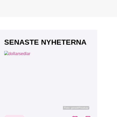
r vår
SENASTE NYHETERNA
vårt
Foto:
geralt/Pixabay