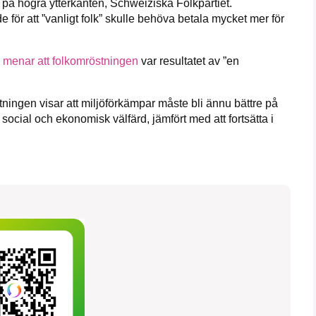
ti på högra ytterkanten, Schweiziska Folkpartiet.
ör att ”vanligt folk” skulle behöva betala mycket mer för
g
menar att folkomröstningen
var resultatet av ”en
ningen visar att miljöförkämpar måste bli ännu bättre på
 social och ekonomisk välfärd, jämfört med att fortsätta i