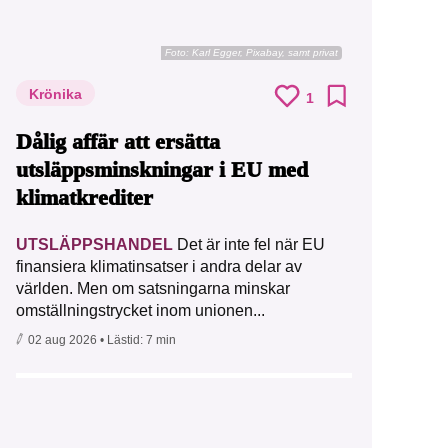
Foto:
Karl Egger, Pixabay, samt privat
Krönika
1
Dålig affär att ersätta
utsläppsminskningar i EU med
klimatkrediter
UTSLÄPPSHANDEL
Det är inte fel när EU
finansiera klimatinsatser i andra delar av
världen. Men om satsningarna minskar
omställningstrycket inom unionen...
02 aug 2026
• Lästid:
7 min