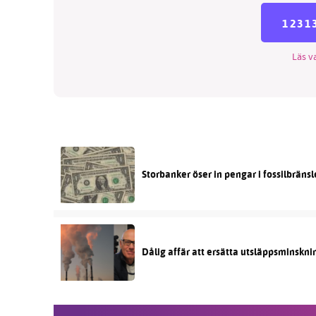
1231
Läs va
Storbanker öser in pengar i fossilbräns
Dålig affär att ersätta utsläppsminskni