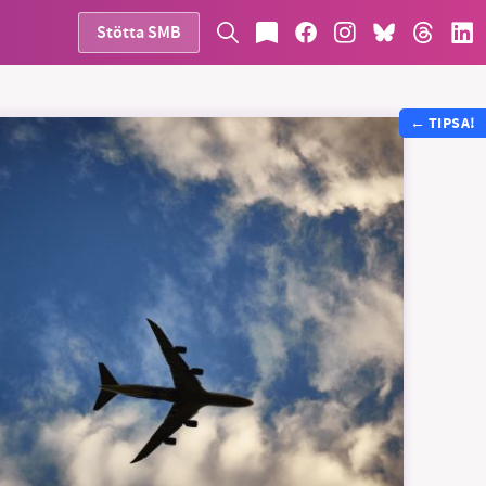
Stötta SMB
←
TIPSA!