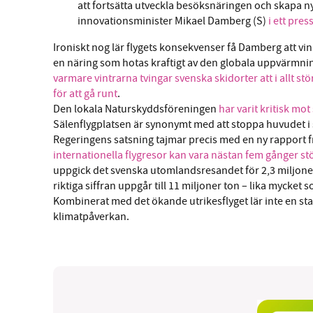
att fortsätta utveckla besöksnäringen och skapa ny
innovationsminister Mikael Damberg (S)
i ett pr
Ironiskt nog lär flygets konsekvenser få Damberg att vin
en näring som hotas kraftigt av den globala uppvärmni
varmare vintrarna tvingar svenska skidorter att i allt 
för att gå runt
.
Den lokala Naturskyddsföreningen
har varit kritisk mot
Sälenflygplatsen är synonymt med att stoppa huvudet i
Regeringens satsning tajmar precis med en ny rapport 
internationella flygresor kan vara nästan fem gånger st
uppgick det svenska utomlandsresandet för 2,3 miljone
riktiga siffran uppgår till 11 miljoner ton – lika mycket
Kombinerat med det ökande utrikesflyget lär inte en statl
klimatpåverkan.