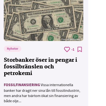
Foto:
geralt/Pixabay
Nyheter
-1
Storbanker öser in pengar i
fossilbränslen och
petrokemi
FOSSILFINANSIERING
Vissa internationella
banker har dragit ner sina lån till fossilindustrin,
men andra har tvärtom ökat sin finansiering av
både olje...