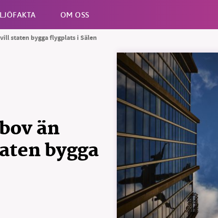
LJÖFAKTA
OM OSS
ill staten bygga flygplats i Sälen
Esc
tbov än
taten bygga