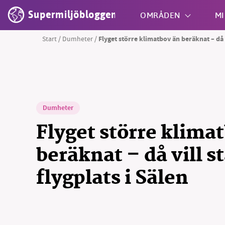
Supermiljöbloggen
OMRÅDEN
MI
Start
/
Dumheter
/
Flyget större klimatbov än beräknat – då v
Shift + S
Dumheter
Flyget större klima
beräknat – då vill s
flygplats i Sälen