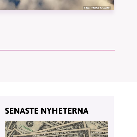
Foto:
Robert de Bock
vår
ete –
SENASTE NYHETERNA