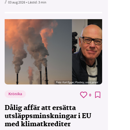
03 aug 2026
• Lästid:
3 min
Foto:
Karl Egger, Pixabay, samt privat
Krönika
0
Dålig affär att ersätta
utsläppsminskningar i EU
med klimatkrediter