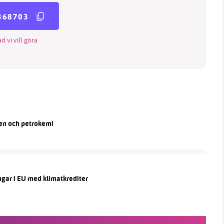
368703
d vi vill göra
len och petrokemi
ngar i EU med klimatkrediter