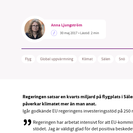
Anna Ljungström
30 maj 2017
• Lästid:
2 min
SM
nyhe
Flyg
Global uppvärmning
Klimat
Sälen
Snö
Regeringen satsar en kvarts miljard på flygplats i Säl
påverkar klimatet mer än man anat.
Igår godkände EU regeringens investeringsstöd på 250 mi
Regeringen har arbetat intensivt för att EU-komm
stödet. Jag är väldigt glad för det positiva beskedet