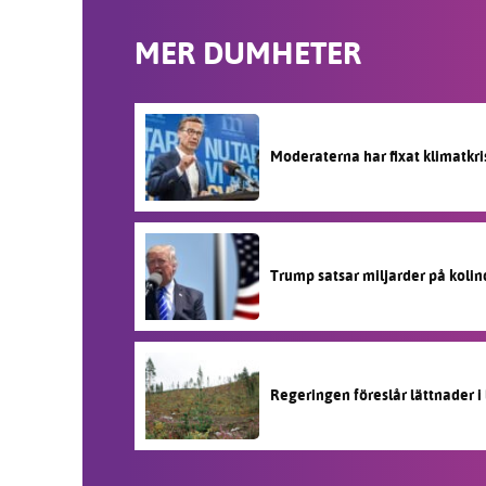
MER DUMHETER
Moderaterna har fixat klimatkri
Trump satsar miljarder på kolin
Regeringen föreslår lättnader i