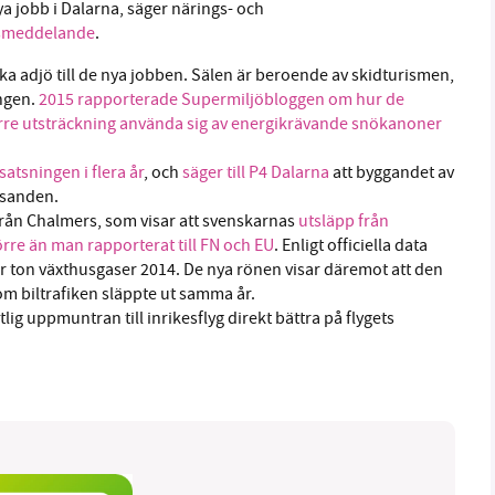
a jobb i Dalarna, säger närings- och
essmeddelande
.
ka adjö till de nya jobben. Sälen är beroende av skidturismen,
ngen.
2015 rapporterade Supermiljöbloggen om hur de
större utsträckning använda sig av energikrävande snökanoner
 satsningen i flera år
, och
säger till P4 Dalarna
att byggandet av
 sanden.
från Chalmers, som visar att svenskarnas
utsläpp från
örre än man rapporterat till FN och EU
. Enligt officiella data
r ton växthusgaser 2014. De nya rönen visar däremot att den
 som biltrafiken släppte ut samma år.
ig uppmuntran till inrikesflyg direkt bättra på flygets