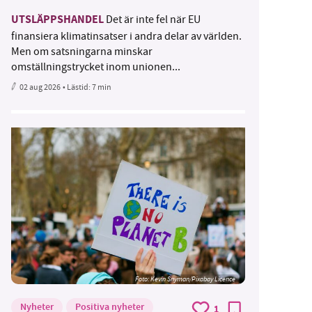
UTSLÄPPSHANDEL
Det är inte fel när EU
finansiera klimatinsatser i andra delar av världen.
Men om satsningarna minskar
omställningstrycket inom unionen...
02 aug 2026
• Lästid:
7 min
Foto:
Kevin Snyman/Pixabay Licence
Nyheter
Positiva nyheter
1