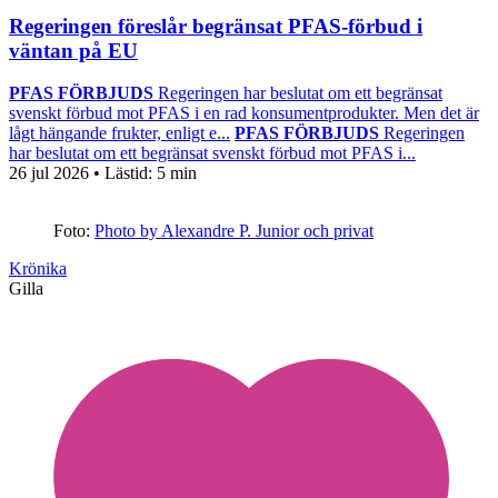
Regeringen föreslår begränsat PFAS-förbud i
väntan på EU
PFAS FÖRBJUDS
Regeringen har beslutat om ett begränsat
svenskt förbud mot PFAS i en rad konsumentprodukter. Men det är
lågt hängande frukter, enligt e...
PFAS FÖRBJUDS
Regeringen
har beslutat om ett begränsat svenskt förbud mot PFAS i...
26 jul 2026
• Lästid:
5 min
Foto:
Photo by Alexandre P. Junior och privat
Krönika
Gilla