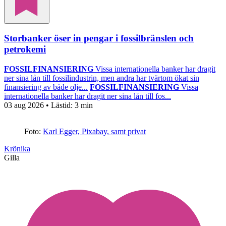
Storbanker öser in pengar i fossilbränslen och
petrokemi
FOSSILFINANSIERING
Vissa internationella banker har dragit
ner sina lån till fossilindustrin, men andra har tvärtom ökat sin
finansiering av både olje...
FOSSILFINANSIERING
Vissa
internationella banker har dragit ner sina lån till fos...
03 aug 2026
• Lästid:
3 min
Foto:
Karl Egger, Pixabay, samt privat
Krönika
Gilla