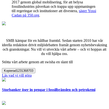
2017 genom global mobilisering, för att belysa
fossilindustrins påverkan och trappa upp uppmaningen
till regeringar och institutioner att divestera,
säger Yossi
Cadan på 350.org
.
SMB kämpar för en hållbar framtid. Sedan starten 2010 har vår
ideella redaktion drivit miljödebatten framåt genom nyhetsbevakning
och granskningar. Nu vill vi utveckla vårt arbete – och vi hoppas att
du vill hjälpa oss.
Stötta vårt arbete genom att swisha en slant till
Kopierad
1231368703
Läs vad vi vill göra
Storbanker öser in pengar i fossilbränslen och petrokemi