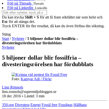
Följ på Threads
Threads
Följ på LinkedIn
LinkedIn
Du kan trycka
Shift + S
för att få fram sökfältet när som helst och
Esc
för att stänga det.
Tryck ENTER för fler resultat, då kan du även förfina din sökning.
Stäng
Start
/
Nyheter
/
5 biljoner dollar blir fossilfria –
divesteringsrörelsen har fördubblats
Nyheter
5 biljoner dollar blir fossilfria –
divesteringsrörelsen har fördubblats
Foto:
Kamyar Adl / Flickr
Linn Rönnols
linn.ronnols@supermiljobloggen.se
18 dec 2016
• Lästid:
3 min
350.org
Divestera
Energi
Fossil free
Fossilgas
Hållbara