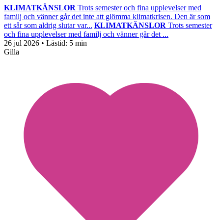
KLIMATKÄNSLOR
Trots semester och fina upplevelser med
familj och vänner går det inte att glömma klimatkrisen. Den är som
ett sår som aldrig slutar var...
KLIMATKÄNSLOR
Trots semester
och fina upplevelser med familj och vänner går det ...
26 jul 2026
• Lästid:
5 min
Gilla