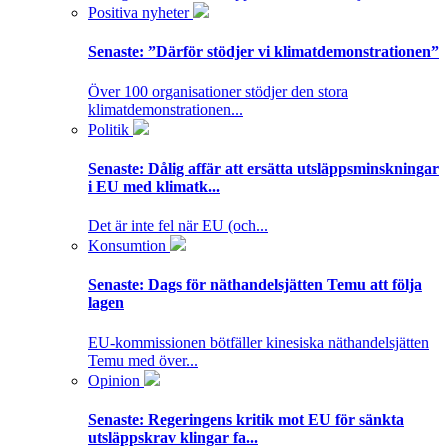
Positiva nyheter
Senaste:
”Därför stödjer vi klimatdemonstrationen”
Över 100 organisationer stödjer den stora
klimatdemonstrationen...
Politik
Senaste:
Dålig affär att ersätta utsläppsminskningar
i EU med klimatk...
Det är inte fel när EU (och...
Konsumtion
Senaste:
Dags för näthandelsjätten Temu att följa
lagen
EU-kommissionen bötfäller kinesiska näthandelsjätten
Temu med över...
Opinion
Senaste:
Regeringens kritik mot EU för sänkta
utsläppskrav klingar fa...