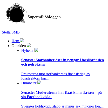
Supermiljöbloggen
Stötta SMB
Hem
Områden
Nyheter
Senaste:
Storbanker öser in pengar i fossilbränslen
och petrokemi
Protesterna mot storbankernas finansiering av
fossilsektorn har...
Dumheter
Senaste:
Moderaterna har fixat klimatkrisen – på
sin Facebook-sida!
Sveriges koldioxidutsläpp är minus sex miljoner ton,...