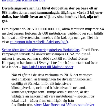
investeringar
Klimat
kol
Olja
Divesteringsrörelsen har blivit dubbelt så stor på bara ett år.
688 institutioner, med sammanlagda tillgångar värda 5 biljoner
dollar, har hittills lovat att sälja av sina innehav i kol, olja och
gas.
Fem biljoner dollar. 5 000 000 000 000, alltså femtusen miljarder. Så
mycket pengar förfogar de 688 institutioner världen över som hittills
har lovat att divestera sina innehav från kol, olja och gas. Det här
visar
en rapport från Arabella Advisors (pdf)
.
Sedan förra året har divesteringsrörelsen fördubblats
. Fossil Free-
kampanjen startade på universitetscampus i USA för inte så
många år sedan, och har snabbt vuxit till en global rörelse.
Kampanjen har funnits i Sverige i tre år och är nu etablerad över
hela landet –
från Luleå i norr till Malmö i söder
.
När vi går in i de sista veckorna av 2016, det varmaste
året i historien, är framgången för divesteringsrörelsen
omöjlig att förneka. Inför allt intensivare
klimatpåverkan, och med bakåtsträvande och anti-
klimat-regeringar som Trumps administration, är det
viktigare än någonsin att våra institutioner – speciellt på
lokal nivå – träder fram och frigör sig från
fossilindustrin,
säger May Boeve på 350.org som driver