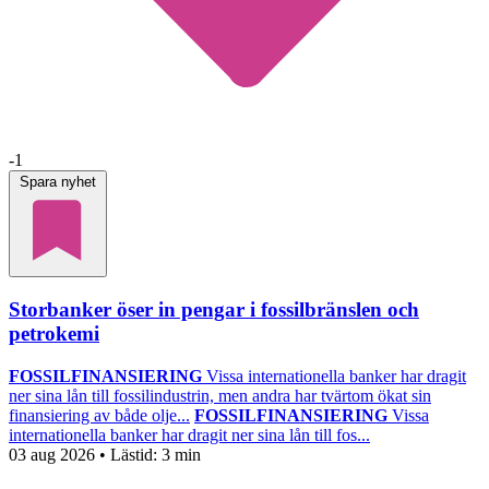
-1
Spara nyhet
Storbanker öser in pengar i fossilbränslen och
petrokemi
FOSSILFINANSIERING
Vissa internationella banker har dragit
ner sina lån till fossilindustrin, men andra har tvärtom ökat sin
finansiering av både olje...
FOSSILFINANSIERING
Vissa
internationella banker har dragit ner sina lån till fos...
03 aug 2026
• Lästid:
3 min