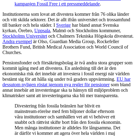
kampanjen Fossil Free i ett pressmeddelande
.
Institutionerna som lovat att divestera kommer från 76 olika länder
och vitt skilda sektorer. Det är allt ifrån universitet och trossamfund
till banker och hela städer. I
Sverige
har bland annat Svenska
kyrkan, Örebro,
Uppsala
, Malmö och Stockholms kommuner,
Stockholms Universitet
och Chalmers Tekniska Högskola divesterat.
Andra exempel
är Olso, Guardian Media Group, Rockefeller
Brothers Fund, British Medical Association och World Council of
Churches.
Pensionsfonder och försäkringsbolag är två andra stora grupper som
kommit igång med att divestera. En anledning till det är den
ekonomiska risk det innebär att investera i fossil energi när världen
bestämt sig för att hålla sig under två graders uppvärmning.
EU har
dessutom nyligen röstat igenom nya regler för pensioner
som bland
annat innebär att investeringar ska ta hänsyn till miljöproblem och
klimatrisker samt att investeringarna ska bli mer transparenta.
Divestering från fossila bränslen har blivit en
mainstream-rörelse med fem biljoner dollar eftersom
våra institutioner och samhällen vet att vi behöver ett
snabbt och rättvist skifte bort från den fossila ekonomin.
Men många institutioner är alldeles för långsamma. Det
är därför vi kommer att agera över hela världen i maj