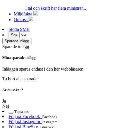
I tal och skrift har flera ministrar...
Miljöfakta
Om oss
Stötta SMB
Sök
Sök
Sparade inlägg
Sparade inlägg
Mina sparade inlägg
Inläggen sparas endast i den här webbläsaren.
Ta bort alla sparade
Är du säker?
Ja
Nej
Tipsa oss
Följ på Facebook
Facebook
Följ på Instagram
Instagram
Följ på BlueSky
BlueSky