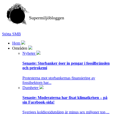
Supermiljöbloggen
Stötta SMB
Hem
Områden
Nyheter
Senaste:
Storbanker öser in pengar i fossilbränslen
och petrokemi
Protesterna mot storbankernas finansiering av
fossilsektorn har...
Dumheter
Senaste:
Moderaterna har fixat klimatkrisen – på
sin Facebook-sida!
Sveriges koldioxidutsläpp är minus sex miljoner ton,...