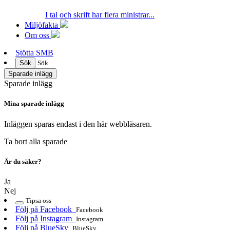
I tal och skrift har flera ministrar...
Miljöfakta
Om oss
Stötta SMB
Sök
Sök
Sparade inlägg
Sparade inlägg
Mina sparade inlägg
Inläggen sparas endast i den här webbläsaren.
Ta bort alla sparade
Är du säker?
Ja
Nej
Tipsa oss
Följ på Facebook
Facebook
Följ på Instagram
Instagram
Följ på BlueSky
BlueSky