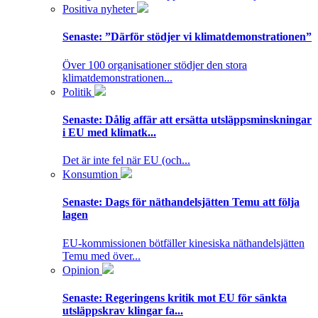
Positiva nyheter
Senaste:
”Därför stödjer vi klimatdemonstrationen”
Över 100 organisationer stödjer den stora
klimatdemonstrationen...
Politik
Senaste:
Dålig affär att ersätta utsläppsminskningar
i EU med klimatk...
Det är inte fel när EU (och...
Konsumtion
Senaste:
Dags för näthandelsjätten Temu att följa
lagen
EU-kommissionen bötfäller kinesiska näthandelsjätten
Temu med över...
Opinion
Senaste:
Regeringens kritik mot EU för sänkta
utsläppskrav klingar fa...