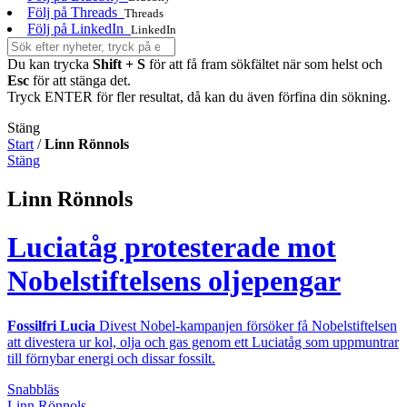
Följ på Threads
Threads
Följ på LinkedIn
LinkedIn
Du kan trycka
Shift + S
för att få fram sökfältet när som helst och
Esc
för att stänga det.
Tryck ENTER för fler resultat, då kan du även förfina din sökning.
Stäng
Start
/
Linn Rönnols
Stäng
Linn Rönnols
Luciatåg protesterade mot
Nobelstiftelsens oljepengar
Fossilfri Lucia
Divest Nobel-kampanjen försöker få Nobelstiftelsen
att divestera ur kol, olja och gas genom ett Luciatåg som uppmuntrar
till förnybar energi och dissar fossilt.
Snabbläs
Linn Rönnols