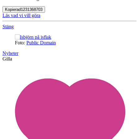
Kopierad
1231368703
Läs vad vi vill göra
Stäng
Foto:
Public Domain
Nyheter
Gilla