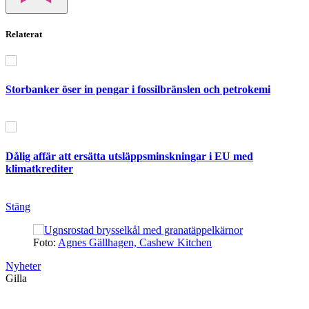
Relaterat
Storbanker öser in pengar i fossilbränslen och petrokemi
Dålig affär att ersätta utsläppsminskningar i EU med
klimatkrediter
Stäng
Foto:
Agnes Gällhagen, Cashew Kitchen
Nyheter
Gilla