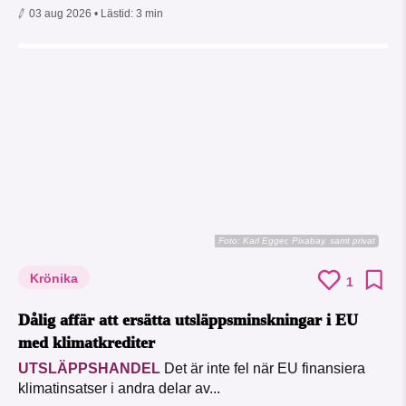
03 aug 2026
• Lästid:
3 min
Foto:
Karl Egger, Pixabay, samt privat
Krönika
1
Dålig affär att ersätta utsläppsminskningar i EU
med klimatkrediter
UTSLÄPPSHANDEL
Det är inte fel när EU finansiera
klimatinsatser i andra delar av...