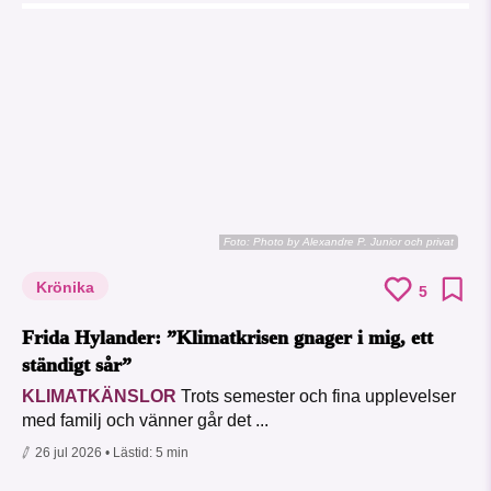
Foto:
Photo by Alexandre P. Junior och privat
Krönika
5
Frida Hylander: ”Klimatkrisen gnager i mig, ett
ständigt sår”
KLIMATKÄNSLOR
Trots semester och fina upplevelser
med familj och vänner går det ...
26 jul 2026
• Lästid:
5 min