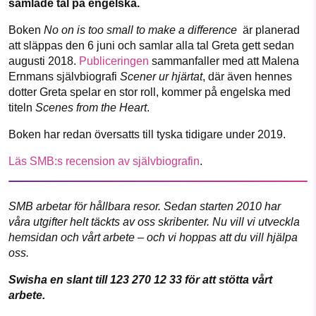
samlade tal på engelska.
Facebook
Instagram
BlueSky
1231368703
Boken
No on is too small to make a difference
är planerad
Threads
LinkedIn
Läs vad vi vill göra
att släppas den 6 juni och samlar alla tal Greta gett sedan
augusti 2018.
Publiceringen
sammanfaller med att Malena
Ernmans självbiografi
Scener ur hjärtat
, där även hennes
dotter Greta spelar en stor roll, kommer på engelska med
titeln
Scenes from the Heart
.
Boken har redan översatts till tyska tidigare under 2019.
Läs SMB:s recension av självbiografin
.
SMB arbetar för hållbara resor. Sedan starten 2010 har
våra utgifter helt täckts av oss skribenter. Nu vill vi utveckla
hemsidan och vårt arbete – och vi hoppas att du vill hjälpa
oss.
Swisha en slant till 123 270 12 33 för att stötta vårt
arbete.