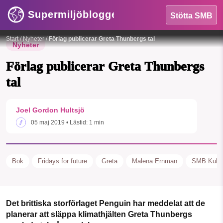
Supermiljöbloggen
Stötta SMB
Foto: Anders Hellberg
Start
/
Nyheter
/
Förlag publicerar Greta Thunbergs tal
Nyheter
Förlag publicerar Greta Thunbergs
tal
HEM
Joel Gordon Hultsjö
OMRÅDEN
SMB kämpar för en hållbar framtid. Sedan
05 maj 2019
• Lästid:
1 min
starten 2010 har vår ideella redaktion
MILJÖFAKTA
drivit miljödebatten framåt genom
OM OSS
nyhetsbevakning och granskningar. Nu
Bok
Fridays for future
Greta
Malena Ernman
SMB Kultu
vill vi utveckla vårt arbete – och vi
hoppas att du vill hjälpa oss.
Sök
Sparade inlägg
Tipsa oss
Det brittiska storförlaget Penguin har meddelat att de
Stötta vårt arbete genom att swisha en slant till
planerar att släppa klimathjälten Greta Thunbergs