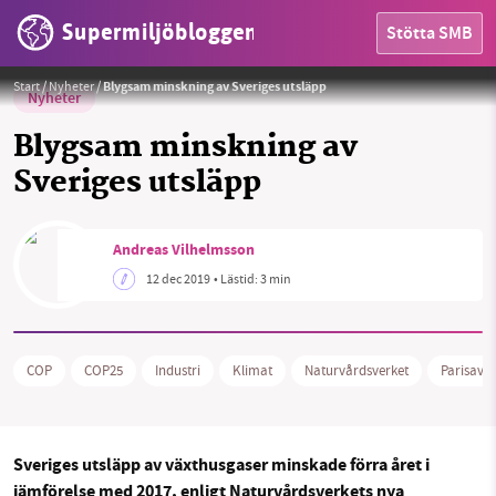
Supermiljöbloggen
Stötta SMB
Foto:
Pixabay
Start
/
Nyheter
/
Blygsam minskning av Sveriges utsläpp
Nyheter
Blygsam minskning av
Sveriges utsläpp
HEM
Andreas Vilhelmsson
12 dec 2019
• Lästid:
3 min
OMRÅDEN
MILJÖFAKTA
COP
COP25
Industri
Klimat
Naturvårdsverket
Parisavta
OM OSS
Sveriges utsläpp av växthusgaser minskade förra året i
Sök
Sparade inlägg
Tipsa oss
jämförelse med 2017, enligt Naturvårdsverkets nya