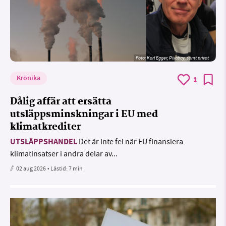
Foto:
Karl Egger, Pixabay, samt privat
Krönika
1
Dålig affär att ersätta
utsläppsminskningar i EU med
klimatkrediter
UTSLÄPPSHANDEL
Det är inte fel när EU finansiera
klimatinsatser i andra delar av...
02 aug 2026
• Lästid:
7 min