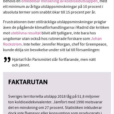
behövs en
omedelbar minskning av koldioxidutsläppen
, med
ett minimum av årliga utsläppsminskningar på 10 procent i
absoluta termer som snabbt ökar till 15 procent per år.
Frustrationen över otillräckliga utsläppsminskningar präglar
även de pågående klimatförhandlingarna i Madrid där kritiken
mot
uteblivna resultat
blivit allt tydligare, inte bara hos
ungdomar utan också hos rutinerade forskare som
Johan
Rockström
. Inte heller Jennifer Morgan, chef för Greenpeace,
kunde dölja sin besvikelse under sitt tal till församlingen:
Hjärtat från Parismötet slår fortfarande, men nätt
och jämnt.
FAKTARUTAN
Sveriges territoriella utsläpp 2018 låg på 51,8 miljoner
ton koldioxidekvivalenter. Jämfört med 1990 motsvarar
det en minskning om 27 procent. Statistiken inkluderar
dock inte flygresor eller konsumtion som producerats i