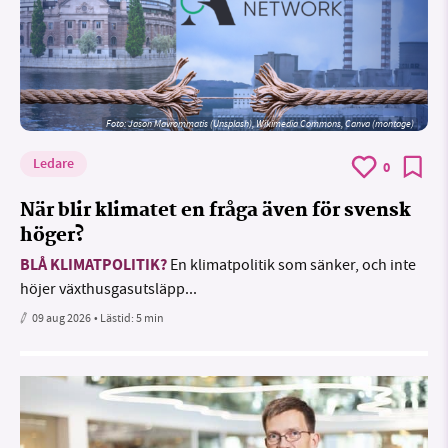
Foto: Jason Mavrommatis (Unsplash), Wikimedia Commons, Canva (montage)
Ledare
0
När blir klimatet en fråga även för svensk
höger?
BLÅ KLIMATPOLITIK?
En klimatpolitik som sänker, och inte
höjer växthusgasutsläpp...
09 aug 2026
• Lästid:
5 min