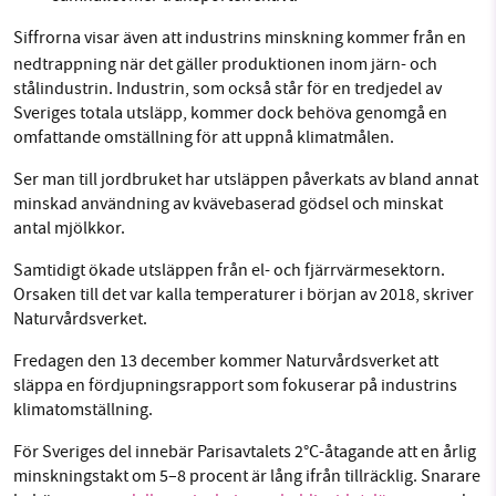
Siffrorna visar även att industrins minskning kommer från
en
nedtrappning när det gäller produktionen inom järn- och
stålindustrin. Industrin, som också står för en tredjedel av
Sveriges totala utsläpp, kommer dock behöva genomgå en
omfattande omställning för att uppnå klimatmålen.
Ser man till jordbruket har utsläppen påverkats av bland annat
minskad användning av kvävebaserad gödsel och minskat
antal mjölkkor.
Samtidigt ökade utsläppen från el- och fjärrvärmesektorn.
Orsaken till det var kalla temperaturer i början av 2018, skriver
Naturvårdsverket.
Fredagen den 13 december kommer Naturvårdsverket att
släppa en fördjupningsrapport som fokuserar på industrins
klimatomställning.
För Sveriges del innebär Parisavtalets 2°C-åtagande att en årlig
minskningstakt om 5–8 procent är lång ifrån tillräcklig. Snarare