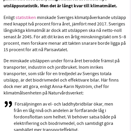
utsläppsstatistik. Men det är långt kvar till klimatmålet.
Facebook
Instagram
BlueSky
Enligt
statistiken
minskade Sveriges klimatpåverkande utsläpp
SMB kämpar för en hållbar framtid. Sedan
med knappt två procent förra året, jämfört med 2017. Sveriges
Threads
LinkedIn
starten 2010 har vår ideella redaktion drivit
långsiktiga klimatmål är dock att utsläppen ska nå netto-noll
senast år 2045. För att dit krävs en årlig minskningstakt om 5–8
miljödebatten framåt genom
procent, men forskare menar att takten snarare borde ligga på
nyhetsbevakning och granskningar. Nu vill vi
15 procent för att nå Parisavtalet.
utveckla vårt arbete – och vi hoppas att du
vill hjälpa oss.
De minskade utsläppen under förra året berodde främst på
transporter, industrin och jordbruket. Inom inrikes
Stötta vårt arbete genom att swisha en slant till
transporter, som står för en tredjedel av Sveriges totala
utsläpp,
är det biodrivmedel och effektivare bilar. Här finns
dock mer att göra, enligt Anna-Karin Nyström, chef för
1231368703
klimatmålsenheten på Naturvårdsverket:
Läs vad vi vill göra
Försäljningen av el- och laddhybridbilar ökar, men
från en låg nivå och andelen är fortfarande låg i
fordonsflottan som helhet. Vi behöver satsa både på
elektrifiering och biodrivmedel, och samtidigt göra
samhället mer transporteffektivt.