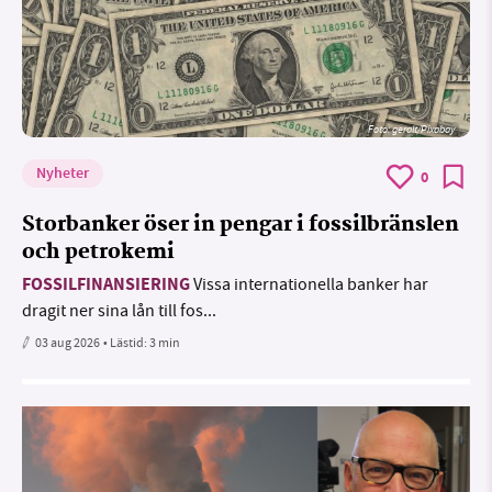
Foto:
geralt/Pixabay
Nyheter
0
Storbanker öser in pengar i fossilbränslen
och petrokemi
FOSSILFINANSIERING
Vissa internationella banker har
dragit ner sina lån till fos...
03 aug 2026
• Lästid:
3 min