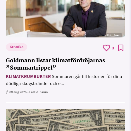
Foto: Sweco
Krönika
3
Goldmann listar klimatfördröjarnas
”Sommartrippel”
KLIMATKRUMBUKTER
Sommaren går till historien för dina
dödliga skogsbränder och e...
08 aug 2026
• Lästid:
6 min