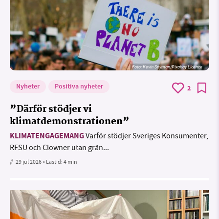
Foto:
Kevin Snyman/Pixabay Licence
Nyheter
Positiva nyheter
2
”Därför stödjer vi
klimatdemonstrationen”
KLIMATENGAGEMANG
Varför stödjer Sveriges Konsumenter,
RFSU och Clowner utan grän...
29 jul 2026
• Lästid:
4 min