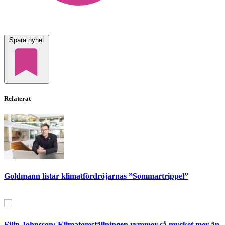
Spara nyhet
Relaterat
Goldmann listar klimatfördröjarnas ”Sommartrippel”
Filip Johnsson: Klimatomställningen rymmer så mycket mer än