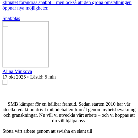
klimatet förändras snabbt – men också att den gröna omställningen
öppnar nya möjligheter.
Snabbläs
Alina Minkova
17 okt 2025
• Lästid:
5 min
SMB kämpar för en hållbar framtid. Sedan starten 2010 har vår
ideella redaktion drivit miljödebatten framåt genom nyhetsbevakning
och granskningar. Nu vill vi utveckla vårt arbete – och vi hoppas att
du vill hjälpa oss.
Stötta vårt arbete genom att swisha en slant till