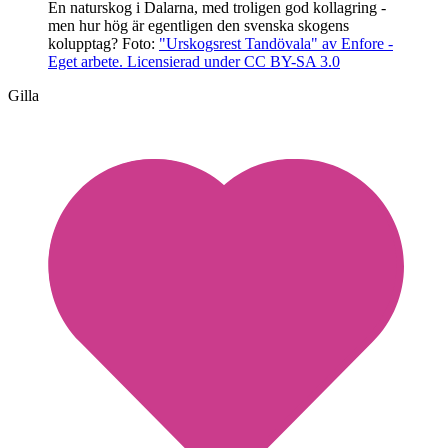
En naturskog i Dalarna, med troligen god kollagring -
men hur hög är egentligen den svenska skogens
kolupptag?
Foto:
"Urskogsrest Tandövala" av Enfore -
Eget arbete. Licensierad under CC BY-SA 3.0
Gilla