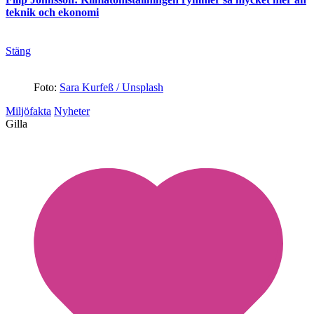
teknik och ekonomi
Stäng
Foto:
Sara Kurfeß / Unsplash
Miljöfakta
Nyheter
Gilla