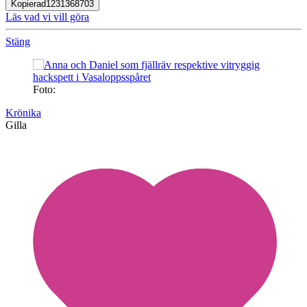
Kopierad
1231368703
Läs vad vi vill göra
Stäng
Foto:
Krönika
Gilla