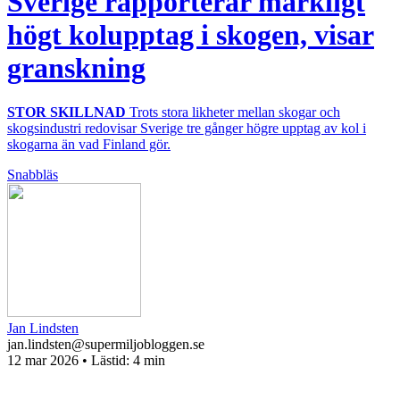
Sverige rapporterar märkligt
högt kolupptag i skogen, visar
granskning
STOR SKILLNAD
Trots stora likheter mellan skogar och
skogsindustri redovisar Sverige tre gånger högre upptag av kol i
skogarna än vad Finland gör.
Snabbläs
Jan Lindsten
jan.lindsten@supermiljobloggen.se
12 mar 2026
• Lästid:
4 min