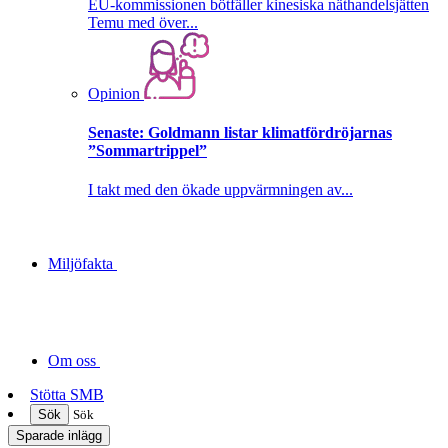
EU-kommissionen bötfäller kinesiska näthandelsjätten
Temu med över...
Opinion
Senaste:
Goldmann listar klimatfördröjarnas
”Sommartrippel”
I takt med den ökade uppvärmningen av...
Miljöfakta
Om oss
Stötta SMB
Sök
Sök
Sparade inlägg