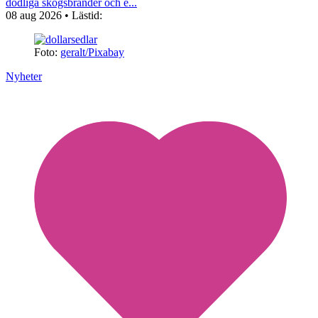
dödliga skogsbränder och e...
08 aug 2026
• Lästid:
Foto:
geralt/Pixabay
Nyheter