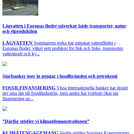
Lågvatten i Europas floder påverkar både transporter, natur
och elproduktion
LÅGVATTEN
Sommarens torka har minskat vattenflödet i
Europas floder, vilket gett problem för fisk och fiske, transporter,
vattenkraft och ky...
Storbanker öser in pengar i fossilbränslen och petrokemi
FOSSILFINANSIERING
Vissa internationella banker har dragit
ner sina lån till fossilindustrin, men andra har tvärtom ökat sin
finansiering av...
”Därför stödjer vi klimatdemonstrationen”
KLIMATENGAGEMANG
Varför stödjer Sveriges Konsumenter,