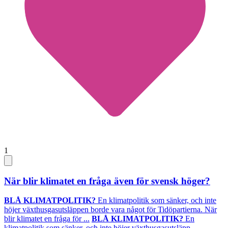
1
När blir klimatet en fråga även för svensk höger?
BLÅ KLIMATPOLITIK?
En klimatpolitik som sänker, och inte
höjer växthusgasutsläppen borde vara något för Tidöpartierna. När
blir klimatet en fråga för ...
BLÅ KLIMATPOLITIK?
En
klimatpolitik som sänker, och inte höjer växthusgasutsläpp...