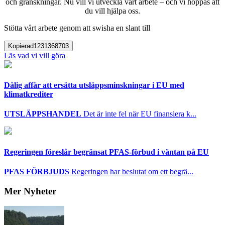
och granskningar. Nu vill vi utveckla vårt arbete – och vi hoppas att
du vill hjälpa oss.
Stötta vårt arbete genom att swisha en slant till
Kopierad
1231368703
Läs vad vi vill göra
Dålig affär att ersätta utsläppsminskningar i EU med
klimatkrediter
UTSLÄPPSHANDEL
Det är inte fel när EU finansiera k...
Regeringen föreslår begränsat PFAS-förbud i väntan på EU
PFAS FÖRBJUDS
Regeringen har beslutat om ett begrä...
Mer Nyheter