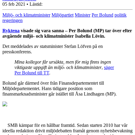
05 feb 2021
• Lästid:
Miljö- och klimatminister
Miljöpartiet
Minister
Per Bolund
politik
regeringen
Ryktena
visade sig vara sanna – Per Bolund (MP) tar över efter
avgående miljö- och klimatminister Isabella Lövin.
Det meddelades av statsminister Stefan Löfven på en
presskonferens.
Mina kollegor får ursäkta, men för mig finns ingen
viktigaste uppgift än miljö- och klimatminister
,
säger
Per Bolund till TT
.
Bolund går därmed över från Finansdepartementet till
Miljödepartementet. Hans tidigare position som
finansmarknadsminister går istället till Åsa Lindhagen (MP).
SMB kämpar för en hållbar framtid. Sedan starten 2010 har vår
ideella redaktion drivit miljödebatten framåt genom nyhetsbevakning