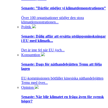
Senaste:
”Därför stödjer vi klimatdemonstrationen”
Över 100 organisationer stödjer den stora
klimatdemonstrationen...
Politik
Senaste:
Dålig affär att ersätta utsläppsminskningar
i EU med klimatk...
Det är inte fel när EU (och...
Konsumtion
Senaste:
Dags för näthandelsjätten Temu att följa
lagen
EU-kommissionen bötfäller kinesiska näthandelsjätten
Temu med över...
Opinion
Senaste:
När blir klimatet en fråga även för svensk
höger?