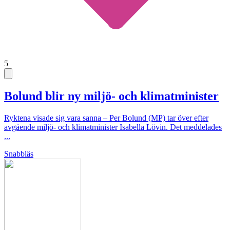
5
Bolund blir ny miljö- och klimatminister
Ryktena visade sig vara sanna – Per Bolund (MP) tar över efter
avgående miljö- och klimatminister Isabella Lövin. Det meddelades
...
Snabbläs