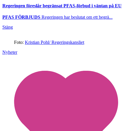
Regeringen föreslår begränsat PFAS-förbud i väntan på EU
PFAS FÖRBJUDS
Regeringen har beslutat om ett begrä...
Stäng
Foto:
Kristian Pohl/ Regeringskansliet
Nyheter