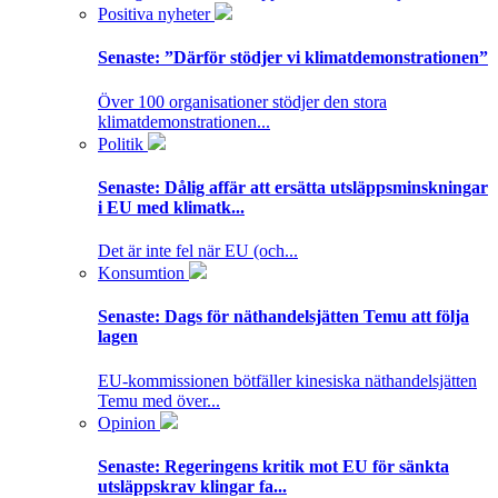
Positiva nyheter
Senaste:
”Därför stödjer vi klimatdemonstrationen”
Över 100 organisationer stödjer den stora
klimatdemonstrationen...
Politik
Senaste:
Dålig affär att ersätta utsläppsminskningar
i EU med klimatk...
Det är inte fel när EU (och...
Konsumtion
Senaste:
Dags för näthandelsjätten Temu att följa
lagen
EU-kommissionen bötfäller kinesiska näthandelsjätten
Temu med över...
Opinion
Senaste:
Regeringens kritik mot EU för sänkta
utsläppskrav klingar fa...