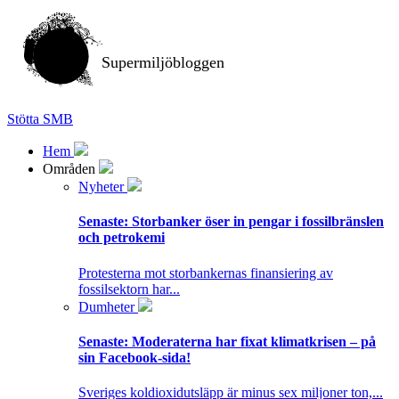
Supermiljöbloggen
Stötta SMB
Hem
Områden
Nyheter
Senaste:
Storbanker öser in pengar i fossilbränslen
och petrokemi
Protesterna mot storbankernas finansiering av
fossilsektorn har...
Dumheter
Senaste:
Moderaterna har fixat klimatkrisen – på
sin Facebook-sida!
Sveriges koldioxidutsläpp är minus sex miljoner ton,...