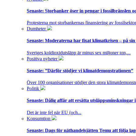
Senaste:
Storbanker öser in pengar i fossilbränslen 
Protesterna mot storbankernas finansiering av fossilsektor
Dumheter
Senaste:
Moderaterna har fixat klimatkrisen – på sin
Sveriges koldioxidutsläpp är minus sex miljoner ton,...
Positiva nyheter
Senaste:
”Därför stödjer vi klimatdemonstrationen”
Över 100 organisationer stödjer den stora klimatdemonstr
Politik
Senaste:
Dålig affär att ersätta utsläppsminskningar 
Det är inte fel när EU (och...
Konsumtion
Senaste:
Dags för näthandelsjätten Temu att följa la