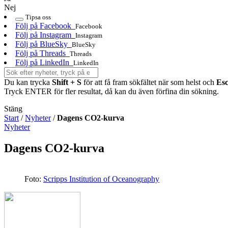
Nej
Tipsa oss
Följ på Facebook
Facebook
Följ på Instagram
Instagram
Följ på BlueSky
BlueSky
Följ på Threads
Threads
Följ på LinkedIn
LinkedIn
Du kan trycka
Shift + S
för att få fram sökfältet när som helst och
Es
Tryck ENTER för fler resultat, då kan du även förfina din sökning.
Stäng
Start
/
Nyheter
/
Dagens CO2-kurva
Nyheter
Dagens CO2-kurva
Foto:
Scripps Institution of Oceanography