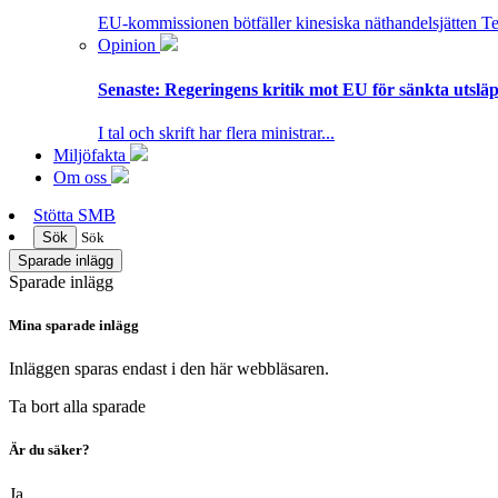
EU-kommissionen bötfäller kinesiska näthandelsjätten T
Opinion
Senaste:
Regeringens kritik mot EU för sänkta utsläpp
I tal och skrift har flera ministrar...
Miljöfakta
Om oss
Stötta SMB
Sök
Sök
Sparade inlägg
Sparade inlägg
Mina sparade inlägg
Inläggen sparas endast i den här webbläsaren.
Ta bort alla sparade
Är du säker?
Ja