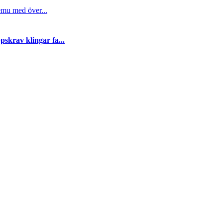
emu med över...
skrav klingar fa...