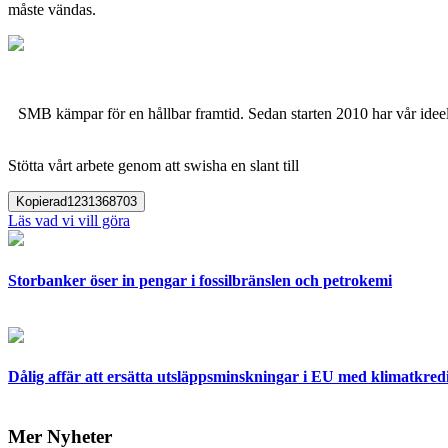
måste vändas.
SMB kämpar för en hållbar framtid. Sedan starten 2010 har vår ideell
Stötta vårt arbete genom att swisha en slant till
Kopierad
1231368703
Läs vad vi vill göra
Storbanker öser in pengar i fossilbränslen och petrokemi
Dålig affär att ersätta utsläppsminskningar i EU med klimatkred
Mer Nyheter