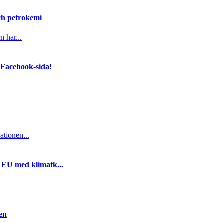
och petrokemi
n har...
 Facebook-sida!
ationen...
i EU med klimatk...
gen