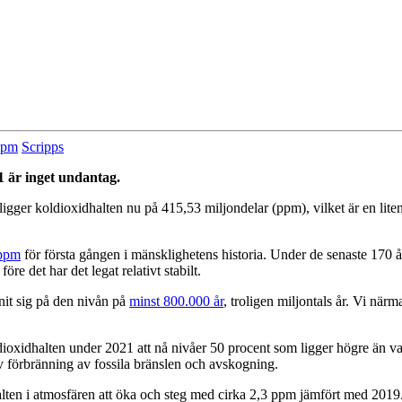
ppm
Scripps
1 är inget undantag.
ligger koldioxidhalten nu på 415,53 miljondelar (ppm), vilket är en lit
ppm
för första gången i mänsklighetens historia. Under de senaste 170 
re det har det legat relativt stabilt.
nit sig på den nivån på
minst 800.000 år
, troligen miljontals år. Vi när
xidhalten under 2021 att nå nivåer 50 procent som ligger högre än vad 
förbränning av fossila bränslen och avskogning.
alten i atmosfären att öka och steg med cirka 2,3 ppm jämfört med 201