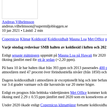
Andreas Vilhelmsson
andreas.vilhelmsson@supermiljobloggen.se
10 jan 2021
• Lästid:
2 min
Copernicus
Klimat
Koldioxid
Koldioxidhalt
Mauna Loa
Met Office
Varje söndag redovisar SMB halten av koldioxid i luften och 202
Enligt
senaste mätningen
uppmätt på
Mauna Loa på Hawaii
för 2020 
ökning jämfört med för
ett år sedan
(+2,20 ppm).
På bara 10 år har halten ökat från 393 ppm och 2013 passerades
400 
atmosfären med 47 procent över förindustriella nivåer (från 1850) och fö
Dagens koldioxidhalt i atmosfären är exceptionellt hög och inte befun
var 3-4 grader varmare och där havsnivån var 20 meter högre.
Enligt en prognos från brittiska vädertjänsten
Met Office
kommer koldio
ökning med 2.29 ± 0.55 ppm jämfört med 2020 som en konsekvens av 
Under 2020 ökade enligt
Copernicus klimattjänst
fortsatte koldioxidh