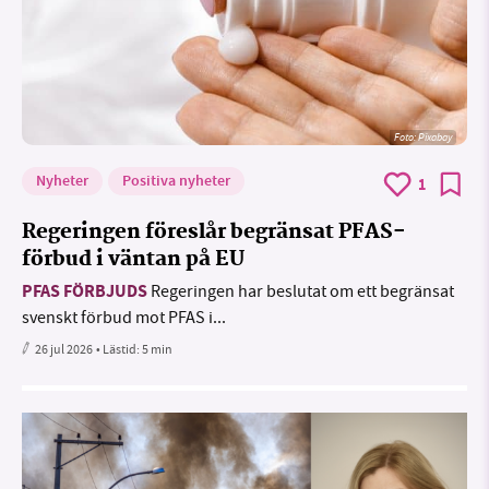
Foto:
Pixabay
Nyheter
Positiva nyheter
1
Regeringen föreslår begränsat PFAS-
förbud i väntan på EU
PFAS FÖRBJUDS
Regeringen har beslutat om ett begränsat
svenskt förbud mot PFAS i...
26 jul 2026
• Lästid:
5 min