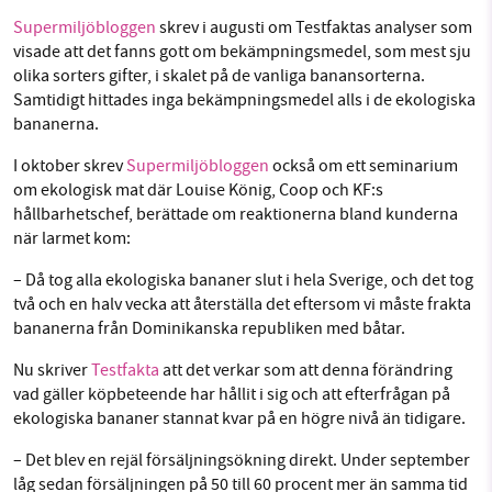
Facebook
Instagram
BlueSky
Supermiljöbloggen
skrev i augusti om Testfaktas analyser som
visade att det fanns gott om bekämpningsmedel, som mest sju
olika sorters gifter, i skalet på de vanliga banansorterna.
Threads
LinkedIn
SMB kämpar för en hållbar framtid. Sedan
Samtidigt hittades inga bekämpningsmedel alls i de ekologiska
starten 2010 har vår ideella redaktion drivit
bananerna.
miljödebatten framåt genom
I oktober skrev
Supermiljöbloggen
också om ett seminarium
nyhetsbevakning och granskningar. Nu vill vi
om ekologisk mat där Louise König, Coop och KF:s
utveckla vårt arbete – och vi hoppas att du
hållbarhetschef, berättade om reaktionerna bland kunderna
vill hjälpa oss.
när larmet kom:
Stötta vårt arbete genom att swisha en slant till
– Då tog alla ekologiska bananer slut i hela Sverige, och det tog
två och en halv vecka att återställa det eftersom vi måste frakta
1231368703
bananerna från Dominikanska republiken med båtar.
Nu skriver
Testfakta
att det verkar som att denna förändring
Läs vad vi vill göra
vad gäller köpbeteende har hållit i sig och att efterfrågan på
ekologiska bananer stannat kvar på en högre nivå än tidigare.
– Det blev en rejäl försäljningsökning direkt. Under september
låg sedan försäljningen på 50 till 60 procent mer än samma tid