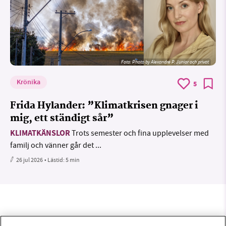
Foto:
Photo by Alexandre P. Junior och privat
Krönika
5
Frida Hylander: ”Klimatkrisen gnager i
mig, ett ständigt sår”
KLIMATKÄNSLOR
Trots semester och fina upplevelser med
familj och vänner går det ...
26 jul 2026
• Lästid:
5 min