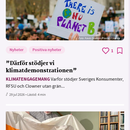
Foto:
Kevin Snyman/Pixabay Licence
Nyheter
Positiva nyheter
1
”Därför stödjer vi
klimatdemonstrationen”
KLIMATENGAGEMANG
Varför stödjer Sveriges Konsumenter,
RFSU och Clowner utan grän...
29 jul 2026
• Lästid:
4 min