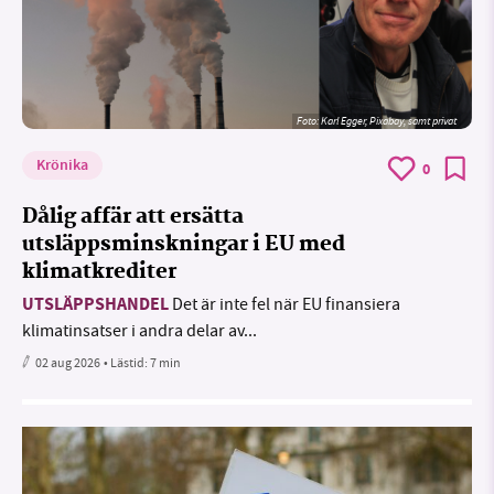
Foto:
Karl Egger, Pixabay, samt privat
Krönika
0
Dålig affär att ersätta
utsläppsminskningar i EU med
klimatkrediter
UTSLÄPPSHANDEL
Det är inte fel när EU finansiera
klimatinsatser i andra delar av...
02 aug 2026
• Lästid:
7 min