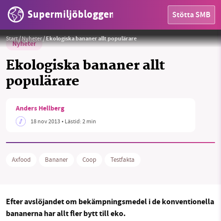
Supermiljöbloggen
Stötta SMB
Start
/
Nyheter
/
Ekologiska bananer allt populärare
Nyheter
Ekologiska bananer allt
populärare
HEM
Anders Hellberg
OMRÅDEN
18 nov 2013
• Lästid:
2 min
MILJÖFAKTA
Axfood
Bananer
Coop
Testfakta
OM OSS
Efter avslöjandet om bekämpningsmedel i de konventionella
Sök
Sparade inlägg
Tipsa oss
bananerna har allt fler bytt till eko.