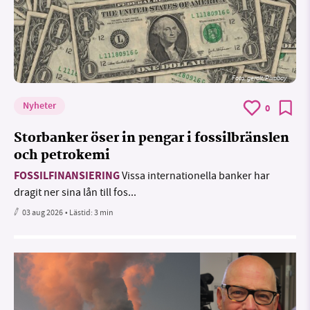
Foto:
geralt/Pixabay
Nyheter
0
Storbanker öser in pengar i fossilbränslen
och petrokemi
FOSSILFINANSIERING
Vissa internationella banker har
dragit ner sina lån till fos...
03 aug 2026
• Lästid:
3 min