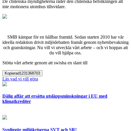
De chilenska myndigheterna råder den chilenska befolkningen att
inte motionera utomhus tillsvidare.
SMB kämpar för en hållbar framtid. Sedan starten 2010 har vår
ideella redaktion drivit miljödebatten framåt genom nyhetsbevakning
och granskningar. Nu vill vi utveckla vårt arbete – och vi hoppas att
du vill hjälpa oss.
Stötta vårt arbete genom att swisha en slant till
Kopierad
1231368703
Läs vad vi vill göra
Dålig affär att ersätta utsläppsminskningar i EU med
klimatkrediter
Synliggör miljökriserna SVT och SR!