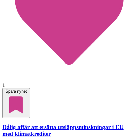
1
Spara nyhet
Dålig affär att ersätta utsläppsminskningar i EU
med klimatkrediter