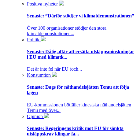
Positiva nyheter
Senaste:
”Därför stödjer vi klimatdemonstrationen”
Över 100 organisationer stödjer den stora
klimatdemonstrationen...
Politik
Senaste:
Dålig affär att ersätta utsläppsminskningar
i EU med klimatk...
Det är inte fel när EU (och...
Konsumtion
Senaste:
Dags för näthandelsjätten Temu att följa
lagen
EU-kommissionen bötfäller kinesiska näthandelsjätten
Temu med över...
Opinion
Senaste:
Regeringens kritik mot EU för sänkta
utsläppskrav klingar fa...