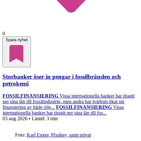
0
Spara nyhet
Storbanker öser in pengar i fossilbränslen och
petrokemi
FOSSILFINANSIERING
Vissa internationella banker har dragit
ner sina lån till fossilindustrin, men andra har tvärtom ökat sin
finansiering av både olje...
FOSSILFINANSIERING
Vissa
internationella banker har dragit ner sina lån till fos...
03 aug 2026
• Lästid:
3 min
Foto:
Karl Egger, Pixabay, samt privat