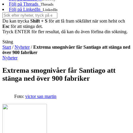
Följ på Threads
Threads
Följ på LinkedIn
LinkedIn
Du kan trycka
Shift + S
för att få fram sökfältet när som helst och
Esc
för att stänga det.
Tryck ENTER för fler resultat, då kan du även förfina din sökning.
Stäng
Start
/
Nyheter
/
Extrema smognivåer får Santiago att stänga ned
över 900 fabriker
Nyheter
Extrema smognivåer får Santiago att
stänga ned över 900 fabriker
Foto:
victor san martin