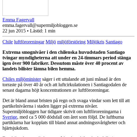
Emma Fagervall
emma.fagervall@supermiljobloggen.se
22 jun 2015
• Lästid:
1 min
Chile
luftföroreningar
Miljö
miljöförstöring
Miljökris
Santiago
Extrema smognivåer i den chilenska huvudstaden Santiago
tvingar myndigheterna att under en 24-timmars period stänga
igen över 900 fabriker. Dessutom måste över 40 procent av
landets bilister lämna bilen hemma.
Chiles miljöminister
säger i ett uttalande att juni månad är den
torraste på över 40 år och att luftcirkulationen i Santiagodalen de
senast dagarna höjt koncentrationen av luftföroreningar.
Det är bland annat bristen på regn och svaga vindar som lett till att
partikelnivåerna i staden ligger på extrema nivåer.
Supermiljöbloggen har tidigare skrivit om luftföroreningarna i
Sverige
, med ca 5 000 dödsfall om året som följd. De luftburna
partiklarna har kopplats till bland annat andningssvårigheter och
hjärtsjukdom.