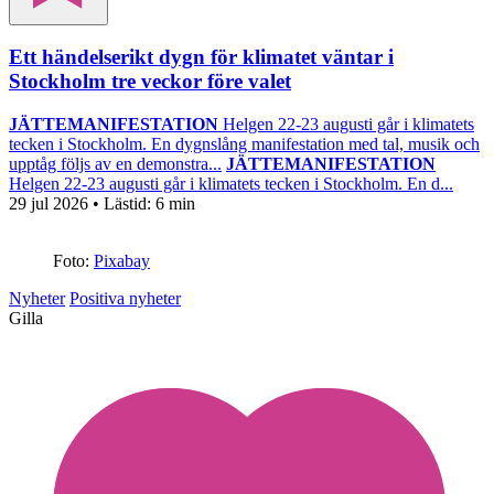
Ett händelserikt dygn för klimatet väntar i
Stockholm tre veckor före valet
JÄTTEMANIFESTATION
Helgen 22-23 augusti går i klimatets
tecken i Stockholm. En dygnslång manifestation med tal, musik och
upptåg följs av en demonstra...
JÄTTEMANIFESTATION
Helgen 22-23 augusti går i klimatets tecken i Stockholm. En d...
29 jul 2026
• Lästid:
6 min
Foto:
Pixabay
Nyheter
Positiva nyheter
Gilla