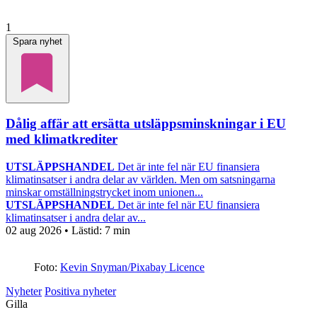
1
Spara nyhet
Dålig affär att ersätta utsläppsminskningar i EU
med klimatkrediter
UTSLÄPPSHANDEL
Det är inte fel när EU finansiera
klimatinsatser i andra delar av världen. Men om satsningarna
minskar omställningstrycket inom unionen...
UTSLÄPPSHANDEL
Det är inte fel när EU finansiera
klimatinsatser i andra delar av...
02 aug 2026
• Lästid:
7 min
Foto:
Kevin Snyman/Pixabay Licence
Nyheter
Positiva nyheter
Gilla