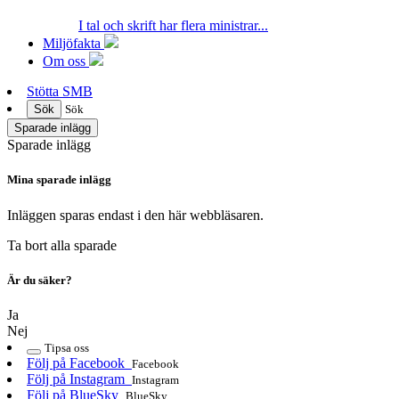
I tal och skrift har flera ministrar...
Miljöfakta
Om oss
Stötta SMB
Sök
Sök
Sparade inlägg
Sparade inlägg
Mina sparade inlägg
Inläggen sparas endast i den här webbläsaren.
Ta bort alla sparade
Är du säker?
Ja
Nej
Tipsa oss
Följ på Facebook
Facebook
Följ på Instagram
Instagram
Följ på BlueSky
BlueSky