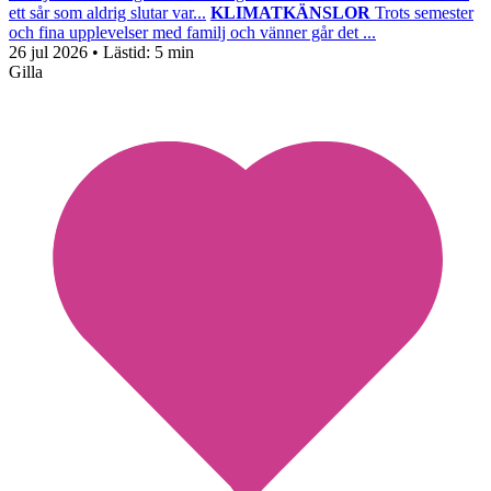
ett sår som aldrig slutar var...
KLIMATKÄNSLOR
Trots semester
och fina upplevelser med familj och vänner går det ...
26 jul 2026
• Lästid:
5 min
Gilla