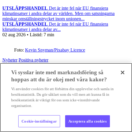
UTSLÄPPSHANDEL
Det är inte fel när EU finansiera
klimatinsatser i andra delar av världen. Men om satsningarna
minskar omställningstrycket inom unionen...
UTSLÄPPSHANDEL
Det är inte fel när EU finansiera
klimatinsatser i andra delar av...
02 aug 2026
• Lästid:
7 min
Foto:
Kevin Snyman/Pixabay Licence
Nyheter
Positiva nyheter
Gilla
Vi sysslar inte med marknadsföring så
hoppas att du är okej med våra kakor?
Vi använder cookies för att förbättra din upplevelse och samla in
besöksstatistik. Du gör såklart som du vill men att kunna få in
besöksstatistik är viktigt för oss som icke-vinstdrivande
organisation.
Cookie-inställningar
Acceptera alla cookies