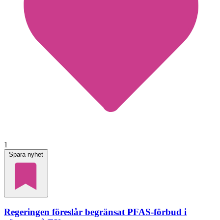
1
Spara nyhet
Regeringen föreslår begränsat PFAS-förbud i