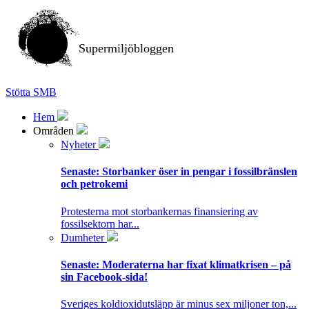
Supermiljöbloggen
Stötta SMB
Hem
Områden
Nyheter
Senaste:
Storbanker öser in pengar i fossilbränslen
och petrokemi
Protesterna mot storbankernas finansiering av
fossilsektorn har...
Dumheter
Senaste:
Moderaterna har fixat klimatkrisen – på
sin Facebook-sida!
Sveriges koldioxidutsläpp är minus sex miljoner ton,...