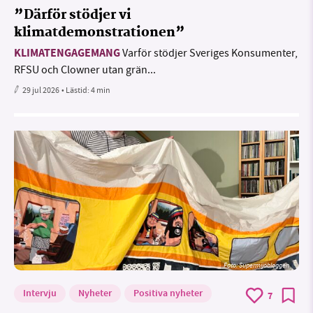
”Därför stödjer vi
klimatdemonstrationen”
KLIMATENGAGEMANG
Varför stödjer Sveriges Konsumenter,
RFSU och Clowner utan grän...
29 jul 2026
• Lästid:
4 min
Foto: Supermijöbloggen
Intervju
Nyheter
Positiva nyheter
7