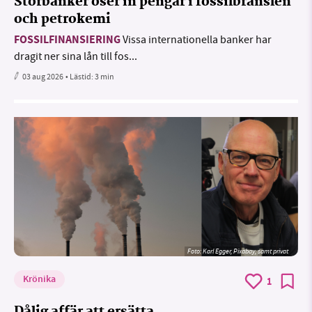
Storbanker öser in pengar i fossilbränslen
och petrokemi
FOSSILFINANSIERING
Vissa internationella banker har
dragit ner sina lån till fos...
03 aug 2026
• Lästid:
3 min
Foto:
Karl Egger, Pixabay, samt privat
Krönika
1
Dålig affär att ersätta