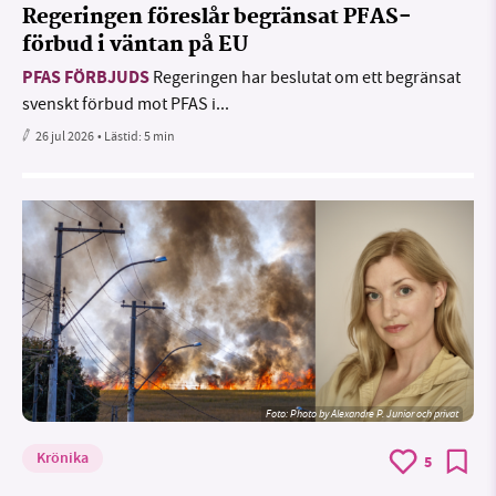
Regeringen föreslår begränsat PFAS-
förbud i väntan på EU
PFAS FÖRBJUDS
Regeringen har beslutat om ett begränsat
svenskt förbud mot PFAS i...
26 jul 2026
• Lästid:
5 min
Foto:
Photo by Alexandre P. Junior och privat
Krönika
5