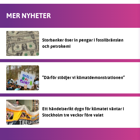
MER NYHETER
Storbanker öser in pengar i fossilbränslen
och petrokemi
”Därför stödjer vi klimatdemonstrationen”
Ett händelserikt dygn för klimatet väntar i
Stockholm tre veckor före valet