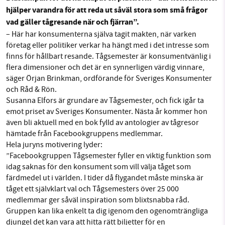
hjälper varandra för att reda ut såväl stora som små frågor
Facebook
Instagram
BlueSky
vad gäller tågresande när och fjärran”.
– Här har konsumenterna själva tagit makten, när varken
SMB kämpar för en hållbar framtid. Sedan
Threads
LinkedIn
företag eller politiker verkar ha hängt med i det intresse som
starten 2010 har vår ideella redaktion drivit
finns för hållbart resande. Tågsemester är konsumentvänlig i
miljödebatten framåt genom
flera dimensioner och det är en synnerligen värdig vinnare,
nyhetsbevakning och granskningar. Nu vill vi
säger Örjan Brinkman, ordförande för Sveriges Konsumenter
och Råd & Rön.
utveckla vårt arbete – och vi hoppas att du
Susanna Elfors är grundare av Tågsemester, och fick igår ta
vill hjälpa oss.
emot priset av Sveriges Konsumenter. Nästa år kommer hon
även bli aktuell med en bok fylld av antologier av tågresor
Stötta vårt arbete genom att swisha en slant till
hämtade från Facebookgruppens medlemmar.
Hela juryns motivering lyder:
1231368703
”Facebookgruppen Tågsemester fyller en viktig funktion som
idag saknas för den konsument som vill välja tåget som
Läs vad vi vill göra
färdmedel ut i världen. I tider då flygandet måste minska är
tåget ett självklart val och Tågsemesters över 25 000
medlemmar ger såväl inspiration som blixtsnabba råd.
Gruppen kan lika enkelt ta dig igenom den ogenomträngliga
djungel det kan vara att hitta rätt biljetter för en