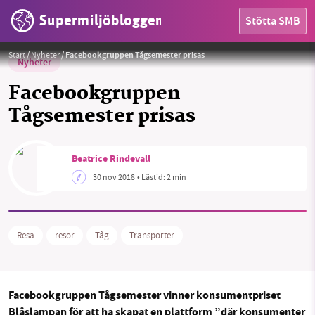
Supermiljöbloggen
Stötta SMB
Foto:
vonderauvisuals
Start
/
Nyheter
/
Facebookgruppen Tågsemester prisas
Nyheter
Facebookgruppen
Tågsemester prisas
HEM
Beatrice Rindevall
OMRÅDEN
30 nov 2018
• Lästid:
2 min
MILJÖFAKTA
OM OSS
Resa
resor
Tåg
Transporter
Sök
Sparade inlägg
Tipsa oss
Facebookgruppen Tågsemester vinner konsumentpriset
Blåslampan för att ha skapat en plattform ”där konsumenter