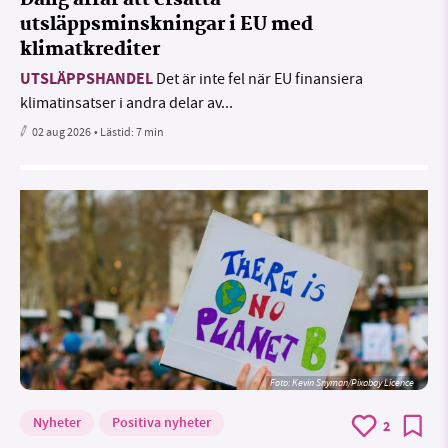
utsläppsminskningar i EU med
klimatkrediter
UTSLÄPPSHANDEL
Det är inte fel när EU finansiera
klimatinsatser i andra delar av...
02 aug 2026
• Lästid:
7 min
Foto:
Kevin Snyman/Pixabay Licence
Nyheter
Positiva nyheter
2