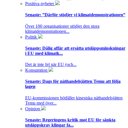
Positiva nyheter
Senaste:
”Därför stödjer vi klimatdemonstrationen”
Över 100 organisationer stödjer den stora
klimatdemonstrationen...
Politik
Senaste:
Dålig affär att ersätta utsläppsminskningar
i EU med klimatk...
Det är inte fel när EU (och...
Konsumtion
Senaste:
Dags för näthandelsjätten Temu att följa
lagen
EU-kommissionen bötfäller kinesiska näthandelsjätten
Temu med över...
Opinion
Senaste:
Regeringens kritik mot EU för sänkta
utsläppskrav klingar fa...