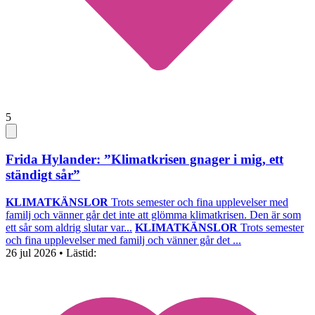
5
Frida Hylander: ”Klimatkrisen gnager i mig, ett
ständigt sår”
KLIMATKÄNSLOR
Trots semester och fina upplevelser med
familj och vänner går det inte att glömma klimatkrisen. Den är som
ett sår som aldrig slutar var...
KLIMATKÄNSLOR
Trots semester
och fina upplevelser med familj och vänner går det ...
26 jul 2026
• Lästid: