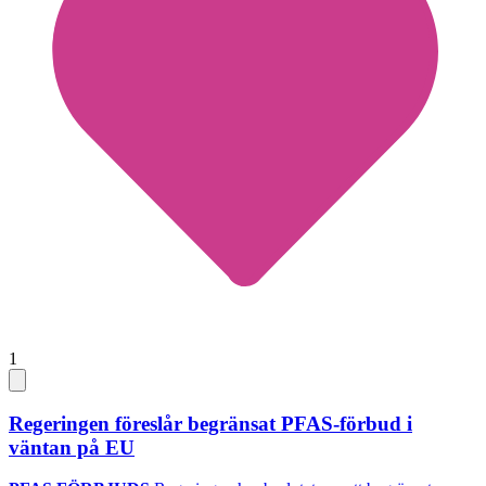
1
Regeringen föreslår begränsat PFAS-förbud i
väntan på EU