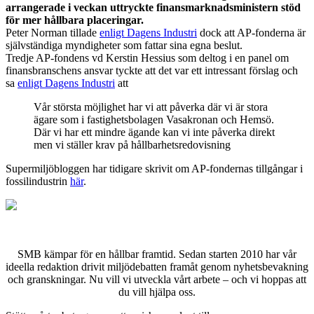
arrangerade i veckan uttryckte finansmarknadsministern stöd
för mer hållbara placeringar.
Peter Norman tillade
enligt Dagens Industri
dock att AP-fonderna är
självständiga myndigheter som fattar sina egna beslut.
Tredje AP-fondens vd Kerstin Hessius som deltog i en panel om
finansbranschens ansvar tyckte att det var ett intressant förslag och
sa
enligt Dagens Industri
att
Vår största möjlighet har vi att påverka där vi är stora
ägare som i fastighetsbolagen Vasakronan och Hemsö.
Där vi har ett mindre ägande kan vi inte påverka direkt
men vi ställer krav på hållbarhetsredovisning
Supermiljöbloggen har tidigare skrivit om AP-fondernas tillgångar i
fossilindustrin
här
.
SMB kämpar för en hållbar framtid. Sedan starten 2010 har vår
ideella redaktion drivit miljödebatten framåt genom nyhetsbevakning
och granskningar. Nu vill vi utveckla vårt arbete – och vi hoppas att
du vill hjälpa oss.