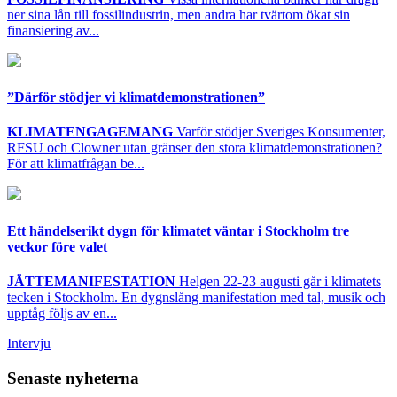
ner sina lån till fossilindustrin, men andra har tvärtom ökat sin
finansiering av...
”Därför stödjer vi klimatdemonstrationen”
KLIMATENGAGEMANG
Varför stödjer Sveriges Konsumenter,
RFSU och Clowner utan gränser den stora klimatdemonstrationen?
För att klimatfrågan be...
Ett händelserikt dygn för klimatet väntar i Stockholm tre
veckor före valet
JÄTTEMANIFESTATION
Helgen 22-23 augusti går i klimatets
tecken i Stockholm. En dygnslång manifestation med tal, musik och
upptåg följs av en...
Intervju
Senaste nyheterna