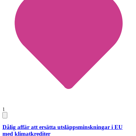
1
Dålig affär att ersätta utsläppsminskningar i EU
med klimatkrediter