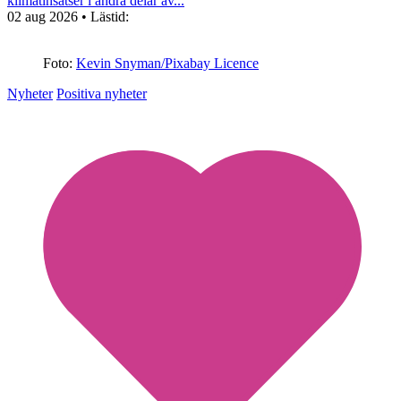
klimatinsatser i andra delar av...
02 aug 2026
• Lästid:
Foto:
Kevin Snyman/Pixabay Licence
Nyheter
Positiva nyheter