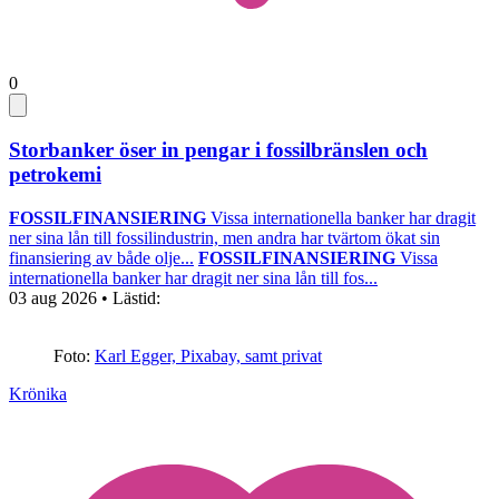
0
Storbanker öser in pengar i fossilbränslen och
petrokemi
FOSSILFINANSIERING
Vissa internationella banker har dragit
ner sina lån till fossilindustrin, men andra har tvärtom ökat sin
finansiering av både olje...
FOSSILFINANSIERING
Vissa
internationella banker har dragit ner sina lån till fos...
03 aug 2026
• Lästid:
Foto:
Karl Egger, Pixabay, samt privat
Krönika