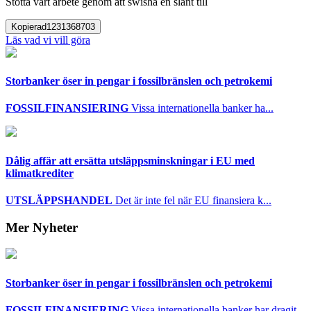
Stötta vårt arbete genom att swisha en slant till
Kopierad
1231368703
Läs vad vi vill göra
Storbanker öser in pengar i fossilbränslen och petrokemi
FOSSILFINANSIERING
Vissa internationella banker ha...
Dålig affär att ersätta utsläppsminskningar i EU med
klimatkrediter
UTSLÄPPSHANDEL
Det är inte fel när EU finansiera k...
Mer Nyheter
Storbanker öser in pengar i fossilbränslen och petrokemi
FOSSILFINANSIERING
Vissa internationella banker har dragit