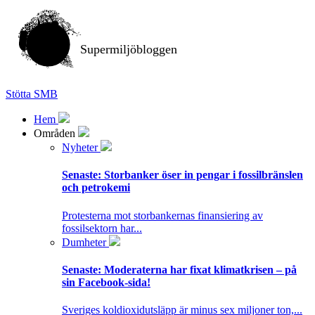
Supermiljöbloggen
Stötta SMB
Hem
Områden
Nyheter
Senaste:
Storbanker öser in pengar i fossilbränslen
och petrokemi
Protesterna mot storbankernas finansiering av
fossilsektorn har...
Dumheter
Senaste:
Moderaterna har fixat klimatkrisen – på
sin Facebook-sida!
Sveriges koldioxidutsläpp är minus sex miljoner ton,...