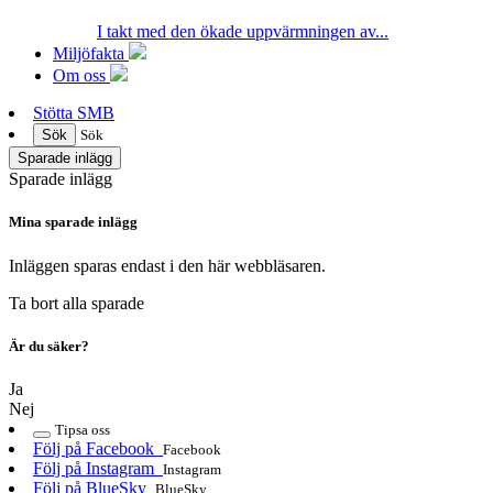
I takt med den ökade uppvärmningen av...
Miljöfakta
Om oss
Stötta SMB
Sök
Sök
Sparade inlägg
Sparade inlägg
Mina sparade inlägg
Inläggen sparas endast i den här webbläsaren.
Ta bort alla sparade
Är du säker?
Ja
Nej
Tipsa oss
Följ på Facebook
Facebook
Följ på Instagram
Instagram
Följ på BlueSky
BlueSky