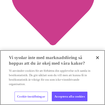
Vi sysslar inte med marknadsföring så
0
hoppas att du är okej med våra kakor?
Spara nyhet
Vi använder cookies för att förbättra din upplevelse och samla in
besöksstatistik. Du gör såklart som du vill men att kunna få in
besöksstatistik är viktigt för oss som icke-vinstdrivande
organisation.
Storbanker öser in pengar i fossilbränslen och
Cookie-inställningar
Acceptera alla cookies
petrokemi