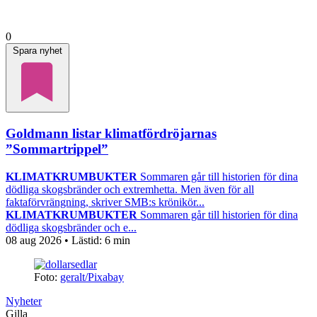
0
Spara nyhet
Goldmann listar klimatfördröjarnas
”Sommartrippel”
KLIMATKRUMBUKTER
Sommaren går till historien för dina
dödliga skogsbränder och extremhetta. Men även för all
faktaförvrängning, skriver SMB:s krönikör...
KLIMATKRUMBUKTER
Sommaren går till historien för dina
dödliga skogsbränder och e...
08 aug 2026
• Lästid:
6 min
Foto:
geralt/Pixabay
Nyheter
Gilla