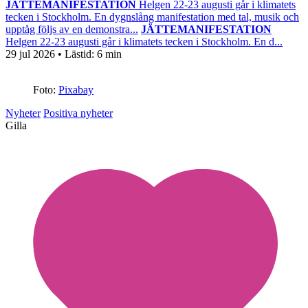
JÄTTEMANIFESTATION
Helgen 22-23 augusti går i klimatets
tecken i Stockholm. En dygnslång manifestation med tal, musik och
upptåg följs av en demonstra...
JÄTTEMANIFESTATION
Helgen 22-23 augusti går i klimatets tecken i Stockholm. En d...
29 jul 2026
• Lästid:
6 min
Foto:
Pixabay
Nyheter
Positiva nyheter
Gilla