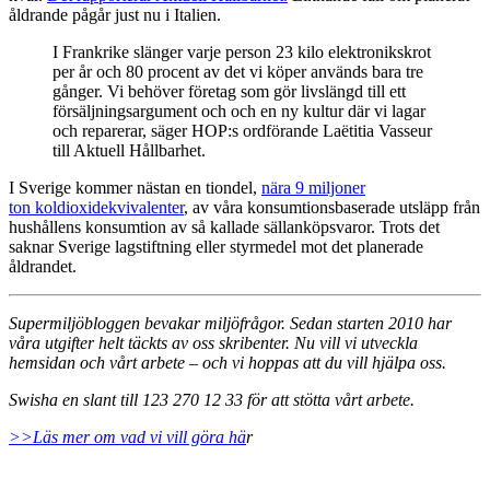
åldrande pågår just nu i Italien.
I Frankrike slänger varje person 23 kilo elektronikskrot
per år och 80 procent av det vi köper används bara tre
gånger. Vi behöver företag som gör livslängd till ett
försäljningsargument och och en ny kultur där vi lagar
och reparerar, säger HOP:s ordförande Laëtitia Vasseur
till Aktuell Hållbarhet.
I Sverige kommer nästan en tiondel,
nära 9 miljoner
ton koldioxidekvivalenter
, av våra konsumtionsbaserade utsläpp från
hushållens konsumtion av så kallade sällanköpsvaror. Trots det
saknar Sverige lagstiftning eller styrmedel mot det planerade
åldrandet.
Supermiljöbloggen bevakar miljöfrågor. Sedan starten 2010 har
våra utgifter helt täckts av oss skribenter. Nu vill vi utveckla
hemsidan och vårt arbete – och vi hoppas att du vill hjälpa oss.
Swisha en slant till 123 270 12 33 för att stötta vårt arbete.
>>Läs mer om vad vi vill göra hä
r