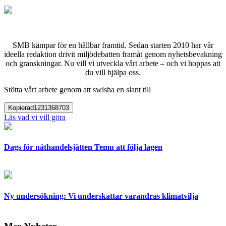
SMB kämpar för en hållbar framtid. Sedan starten 2010 har vår
ideella redaktion drivit miljödebatten framåt genom nyhetsbevakning
och granskningar. Nu vill vi utveckla vårt arbete – och vi hoppas att
du vill hjälpa oss.
Stötta vårt arbete genom att swisha en slant till
Kopierad
1231368703
Läs vad vi vill göra
Dags för näthandelsjätten Temu att följa lagen
Ny undersökning: Vi underskattar varandras klimatvilja