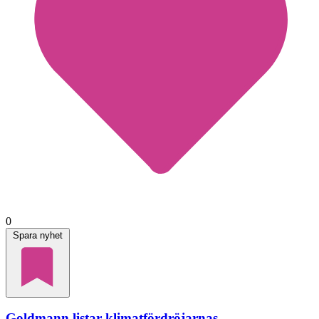
0
Spara nyhet
Goldmann listar klimatfördröjarnas