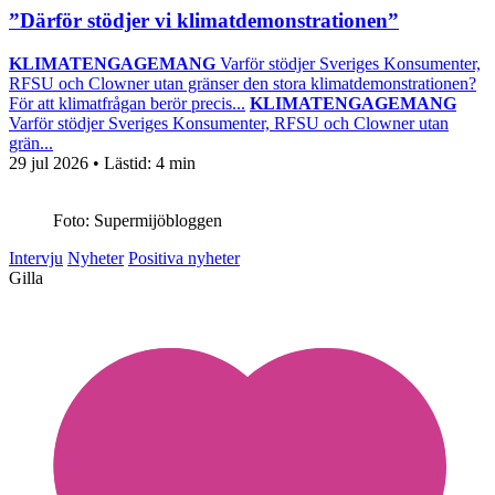
”Därför stödjer vi klimatdemonstrationen”
KLIMATENGAGEMANG
Varför stödjer Sveriges Konsumenter,
RFSU och Clowner utan gränser den stora klimatdemonstrationen?
För att klimatfrågan berör precis...
KLIMATENGAGEMANG
Varför stödjer Sveriges Konsumenter, RFSU och Clowner utan
grän...
29 jul 2026
• Lästid:
4 min
Foto: Supermijöbloggen
Intervju
Nyheter
Positiva nyheter
Gilla