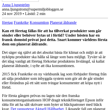
Anna Ljungström
anna.ljungstrom@supermiljobloggen.se
24 nov 2019
• Lästid:
2 min
företag
Frankrike
Konsumtion
Planerat åldrande
Kan ett företag fällas för att ha tillverkat produkter som går
sönder eller behöver bytas ut i förtid? Under hösten har en
fransk domstol prövat just detta. Snart kommer världens första
dom om planerat åldrande.
Det säger sig självt att det absolut bästa för klimat och miljö är att
nyköpta produkter ska hålla så länge som bara möjligt. Tyvärr så är
det idag vanligt att företag förkortar produktens livslängd, så kallat
planerat åldrande, i syfte att öka konsumtionen.
2015 fick Frankrike en ny världsunik lag som förbjuder företag från
att sälja produkter som inbyggda system som gör att de går sönder
eller förändras på ett sätt som tvingar konsumenter att köpa nytt i
förtid.
För första gången prövas nu lagen när den franska
konsumentorganisationen HOP dragit teknikföretaget Epson inför
rätta för att ha sålt skrivare som byter ut bläckpatroner med bläck
kvar.
Det rapporterar Aktuell Hållbarhet.
Liknande fall om planerat