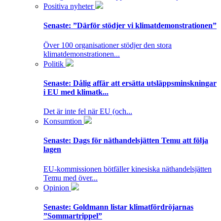
Positiva nyheter
Senaste:
”Därför stödjer vi klimatdemonstrationen”
Över 100 organisationer stödjer den stora
klimatdemonstrationen...
Politik
Senaste:
Dålig affär att ersätta utsläppsminskningar
i EU med klimatk...
Det är inte fel när EU (och...
Konsumtion
Senaste:
Dags för näthandelsjätten Temu att följa
lagen
EU-kommissionen bötfäller kinesiska näthandelsjätten
Temu med över...
Opinion
Senaste:
Goldmann listar klimatfördröjarnas
”Sommartrippel”