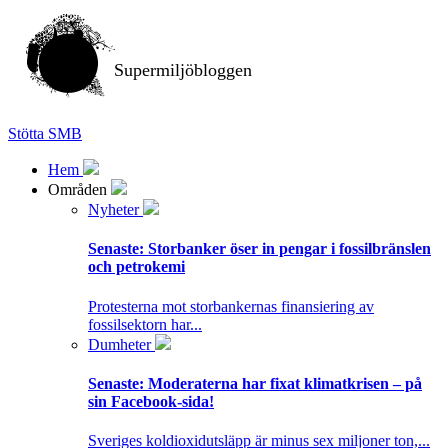
Supermiljöbloggen
Stötta SMB
Hem
Områden
Nyheter
Senaste:
Storbanker öser in pengar i fossilbränslen
och petrokemi
Protesterna mot storbankernas finansiering av
fossilsektorn har...
Dumheter
Senaste:
Moderaterna har fixat klimatkrisen – på
sin Facebook-sida!
Sveriges koldioxidutsläpp är minus sex miljoner ton,...