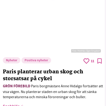
Sök
Sparade inlägg
Tipsa oss
1231368703
Facebook
Instagram
BlueSky
Läs vad vi vill göra
Threads
LinkedIn
Foto:
Matthieu Oger/Unsplash
Nyheter
Positiva nyheter
11
Paris planterar urban skog och
storsatsar på cykel
GRÖN FÖREBILD
Paris borgmästare Anne Hidalgo fortsätter att
visa vägen. Nu planterar staden en urban skog för att sänka
temperaturerna och minska föroreningar och buller.