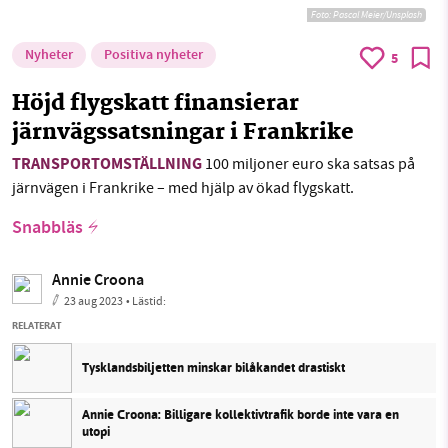
Foto:
Pascal Meier/Unsplash
Nyheter
Positiva nyheter
5
Höjd flygskatt finansierar
järnvägssatsningar i Frankrike
TRANSPORTOMSTÄLLNING
100 miljoner euro ska satsas på
järnvägen i Frankrike – med hjälp av ökad flygskatt.
Snabbläs
Annie Croona
23 aug 2023
• Lästid:
RELATERAT
Tysklandsbiljetten minskar bilåkandet drastiskt
Annie Croona: Billigare kollektivtrafik borde inte vara en
utopi