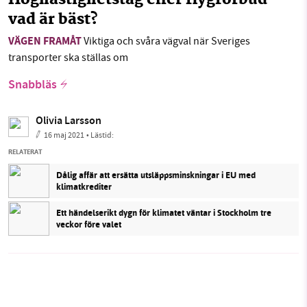
Höghastighetståg eller flygförbud -
vad är bäst?
VÄGEN FRAMÅT
Viktiga och svåra vägval när Sveriges
transporter ska ställas om
Snabbläs
Olivia Larsson
16 maj 2021
• Lästid:
RELATERAT
Dålig affär att ersätta utsläppsminskningar i EU med
klimatkrediter
Ett händelserikt dygn för klimatet väntar i Stockholm tre
veckor före valet