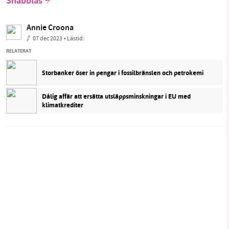
Snabbläs
Annie Croona
07 dec 2023
• Lästid:
RELATERAT
Storbanker öser in pengar i fossilbränslen och petrokemi
Dålig affär att ersätta utsläppsminskningar i EU med
klimatkrediter