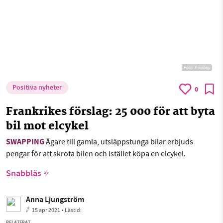
Foto:
Pixabay
Positiva nyheter
0
Frankrikes förslag: 25 000 för att byta
bil mot elcykel
SWAPPING
Ägare till gamla, utsläppstunga bilar erbjuds
pengar för att skrota bilen och istället köpa en elcykel.
Snabbläs
Anna Ljungström
15 apr 2021
• Lästid:
RELATERAT