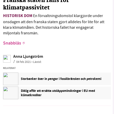
Franska staten fälls för
klimatpassivitet
HISTORISK DOM
En förvaltningsdomstol klargjorde under
onsdagen att den franska staten gjort alldeles för lite för att
klara klimatmålen. Det historiska fallet har engagerat
miljontals fransmän.
Snabbläs
Anna Ljungström
04 feb 2021
• Lästid:
RELATERAT
Storbanker öser in pengar i fossilbränslen och petrokemi
Dålig affär att ersätta utsläppsminskningar i EU med
klimatkrediter