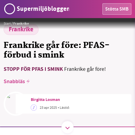
Supermiljöbloggen
Stötta SMB
Foto:
Pixabay
Start
/
Frankrike
Frankrike
Frankrike går före: PFAS-
förbud i smink
HEM
STOPP FÖR PFAS I SMINK
Frankrike går före!
SMB kämpar för en hållbar framtid. Sedan
starten 2010 har vår ideella redaktion drivit
Snabbläs
OMRÅDEN
miljödebatten framåt genom
nyhetsbevakning och granskningar. Nu vill vi
MILJÖFAKTA
Birgitta Losman
utveckla vårt arbete – och vi hoppas att du
23 apr 2025
• Lästid:
vill hjälpa oss.
OM OSS
Stötta vårt arbete genom att swisha en slant till