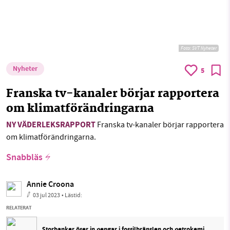
Foto:
SVT Nyheter
Nyheter
5
Franska tv-kanaler börjar rapportera
om klimatförändringarna
NY VÄDERLEKSRAPPORT
Franska tv-kanaler börjar rapportera
om klimatförändringarna.
Snabbläs
Annie Croona
03 jul 2023
• Lästid:
RELATERAT
Storbanker öser in pengar i fossilbränslen och petrokemi