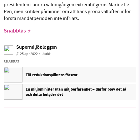
presidenten i andra valomgången extremhögerns Marine Le
Pen, men kritiker påminner om att hans gröna vallöften inför
första mandatperioden inte infriats.
Snabbläs
Supermiljöbloggen
25 apr 2022
• Lästid:
RELATERAT
Till reduktionspliktens försvar
En miljöminister utan miljöerfarenhet – därför blev det så
och detta betyder det