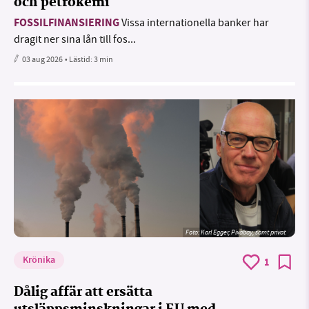
och petrokemi
FOSSILFINANSIERING
Vissa internationella banker har
dragit ner sina lån till fos...
03 aug 2026
• Lästid:
3 min
Foto:
Karl Egger, Pixabay, samt privat
Krönika
1
Dålig affär att ersätta