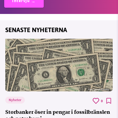
Intervju
SENASTE NYHETERNA
Foto:
geralt/Pixabay
Nyheter
0
Storbanker öser in pengar i fossilbränslen