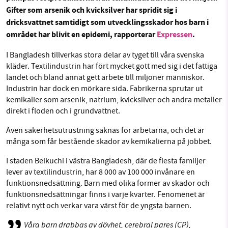
Gifter som arsenik och kvicksilver har spridit sig i
Facebook
Instagram
BlueSky
dricksvattnet samtidigt som utvecklingsskador hos barn i
området har blivit en epidemi, rapporterar
Expressen
.
SMB kämpar för en hållbar framtid. Sedan
Threads
LinkedIn
starten 2010 har vår ideella redaktion drivit
I Bangladesh tillverkas stora delar av tyget till våra svenska
miljödebatten framåt genom
kläder. Textilindustrin har fört mycket gott med sig i det fattiga
landet och bland annat gett arbete till miljoner människor.
nyhetsbevakning och granskningar. Nu vill vi
Industrin har dock en mörkare sida. Fabrikerna sprutar ut
utveckla vårt arbete – och vi hoppas att du
kemikalier som arsenik, natrium, kvicksilver och andra metaller
vill hjälpa oss.
direkt i floden och i grundvattnet.
Stötta vårt arbete genom att swisha en slant till
Även säkerhetsutrustning saknas för arbetarna, och det är
många som får bestående skador av kemikalierna på jobbet.
1231368703
I staden Belkuchi i västra Bangladesh, där de flesta familjer
lever av textilindustrin, har 8 000 av 100 000 invånare en
Läs vad vi vill göra
funktionsnedsättning. Barn med olika former av skador och
funktionsnedsättningar finns i varje kvarter. Fenomenet är
relativt nytt och verkar vara värst för de yngsta barnen.
Våra barn drabbas av dövhet, cerebral pares (CP),