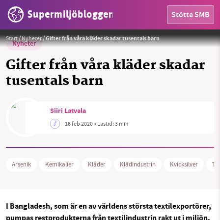
Supermiljöbloggen
Stötta SMB
Foto:
PickPik
Start
/
Nyheter
/
Gifter från våra kläder skadar tusentals barn
Nyheter
Gifter från våra kläder skadar
tusentals barn
HEM
Siiri Latvala
OMRÅDEN
16 feb 2020
• Lästid:
3 min
MILJÖFAKTA
Arsenik
Kemikalier
Kläder
Klädindustrin
Kvicksilver
Tex
OM OSS
I Bangladesh, som är en av världens största textilexportörer,
Sök
Sparade inlägg
Tipsa oss
pumpas restprodukterna från textilindustrin rakt ut i miljön.