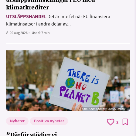
utsläppsminskningar i EU med
klimatkrediter
UTSLÄPPSHANDEL
Det är inte fel när EU finansiera
klimatinsatser i andra delar av...
02 aug 2026
• Lästid:
7 min
Foto:
Kevin Snyman/Pixabay Licence
Nyheter
Positiva nyheter
2
”Därför stödjer vi