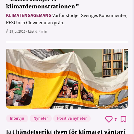
klimatdemonstrationen”
KLIMATENGAGEMANG
Varför stödjer Sveriges Konsumenter,
RFSU och Clowner utan grän...
29 jul 2026
• Lästid:
4 min
Foto: Supermijöbloggen
Intervju
Nyheter
Positiva nyheter
7
Ett händelserikt dygn för klimatet väntar i