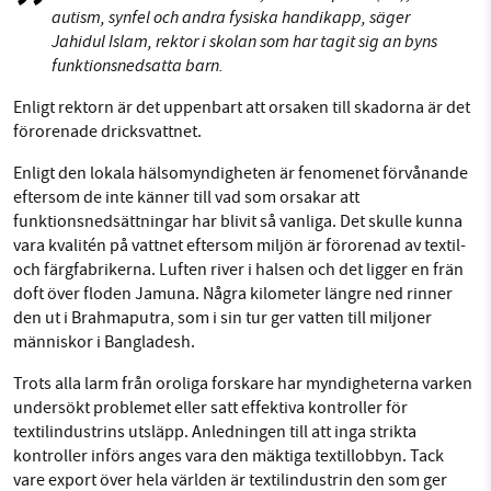
autism, synfel och andra fysiska handikapp, säger
Jahidul Islam, rektor i skolan som har tagit sig an byns
funktionsnedsatta barn.
Enligt rektorn är det uppenbart att orsaken till skadorna är det
förorenade dricksvattnet.
Enligt den lokala hälsomyndigheten är fenomenet förvånande
eftersom de inte känner till vad som orsakar att
funktionsnedsättningar har blivit så vanliga. Det skulle kunna
vara kvalitén på vattnet eftersom miljön är förorenad av textil-
och färgfabrikerna. Luften river i halsen och det ligger en frän
doft över floden Jamuna. Några kilometer längre ned rinner
den ut i Brahmaputra, som i sin tur ger vatten till miljoner
människor i Bangladesh.
Trots alla larm från oroliga forskare har myndigheterna varken
undersökt problemet eller satt effektiva kontroller för
textilindustrins utsläpp. Anledningen till att inga strikta
kontroller införs anges vara den mäktiga textillobbyn. Tack
vare export över hela världen är textilindustrin den som ger