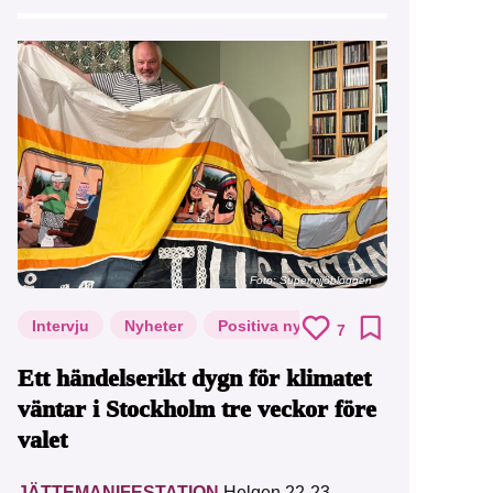
Foto: Supermijöbloggen
Intervju
Nyheter
Positiva nyheter
7
Ett händelserikt dygn för klimatet
väntar i Stockholm tre veckor före
valet
JÄTTEMANIFESTATION
Helgen 22-23