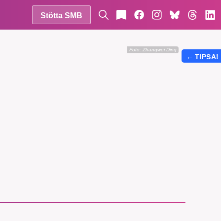
Stötta SMB
Foto:
Zhangwei Ding
←
TIPSA!