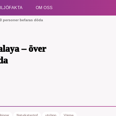
ILJÖFAKTA
OM OSS
00 personer befaras döda
Esc
alaya – över
da
ringar
Naturkatastrof
utsläpp
Värme