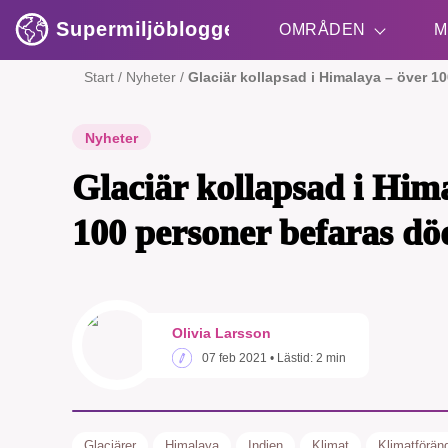
Supermiljöbloggen
OMRÅDEN
M
Start
/
Nyheter
/
Glaciär kollapsad i Himalaya – över 1
Shift + S
Nyheter
Glaciär kollapsad i Him
100 personer befaras dö
Olivia Larsson
07 feb 2021
• Lästid:
2 min
Glaciärer
Himalaya
Indien
Klimat
Klimatföränd