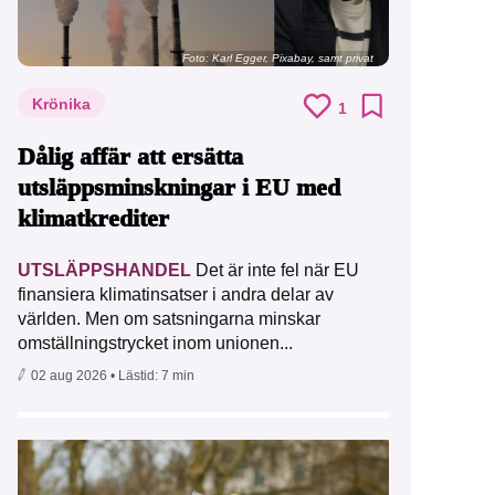
Foto:
Karl Egger, Pixabay, samt privat
Krönika
1
Dålig affär att ersätta
utsläppsminskningar i EU med
klimatkrediter
UTSLÄPPSHANDEL
Det är inte fel när EU
finansiera klimatinsatser i andra delar av
världen. Men om satsningarna minskar
omställningstrycket inom unionen...
02 aug 2026
• Lästid:
7 min