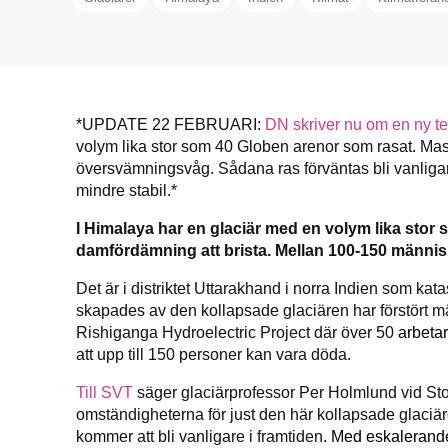
*UPDATE 22 FEBRUARI:
DN skriver nu om en ny te
SMB 
volym lika stor som 40 Globen arenor som rasat. Ma
översvämningsvåg. Sådana ras förväntas bli vanliga
nyh
mindre stabil.*
I Himalaya har en glaciär med en volym lika stor 
damfördämning att brista. Mellan 100-150 männis
Det är i distriktet Uttarakhand i norra Indien som kata
skapades av den kollapsade glaciären har förstört m
Rishiganga Hydroelectric Project där över 50
arbetar
att upp till 150 personer kan vara döda.
Till SVT
säger glaciärprofessor Per Holmlund vid Sto
omständigheterna för just den här kollapsade glaciäre
kommer att bli vanligare i framtiden.
Med eskalerande 