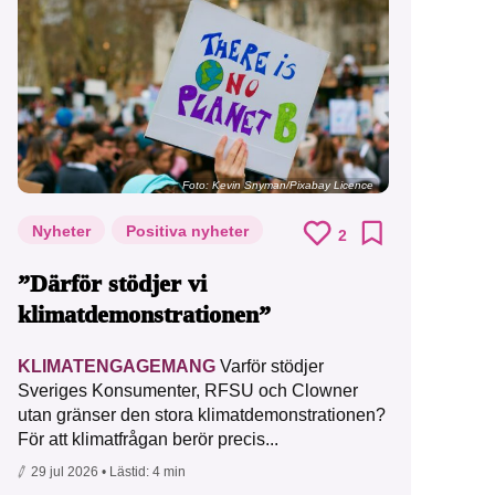
Foto:
Kevin Snyman/Pixabay Licence
Nyheter
Positiva nyheter
2
”Därför stödjer vi
klimatdemonstrationen”
KLIMATENGAGEMANG
Varför stödjer
Sveriges Konsumenter, RFSU och Clowner
utan gränser den stora klimatdemonstrationen?
För att klimatfrågan berör precis...
29 jul 2026
• Lästid:
4 min