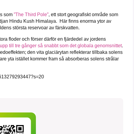
nas som
”The Third Pole”
, ett stort geografiskt område som
edjan Hindu Kush Himalaya. Här finns enorma ytor av
rldens största reservoar av färskvatten.
ora floder och förser därför en fjärdedel av jordens
upp till tre gånger så snabbt som det globala genomsnittet
.
edoeffekten; den vita glaciärytan reflekterar tillbaka solens
are yta istället kommer fram så absorberas solens strålar
351613279293447?s=20