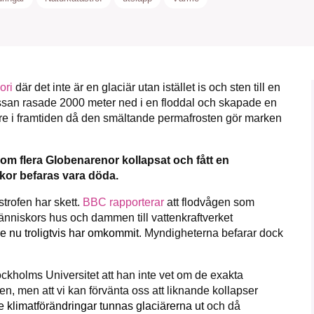
ori
där det inte är en glaciär utan istället is och sten till en
kämpar för en hållbar framtid. Sedan starten 2010 ha
ssan rasade 2000 meter ned i en floddal och skapade en
ideella redaktion drivit miljödebatten framåt genom
re i framtiden då den smältande permafrosten gör marken
etsbevakning och granskningar. Nu vill vi utveckla 
arbete – och vi hoppas att du vill hjälpa oss.
som flera Globenarenor kollapsat och fått en
Stötta vårt arbete genom att swisha en slant till
kor befaras vara döda.
strofen har skett.
BBC rapporterar
att flodvågen som
1231368703
änniskors hus och dammen till vattenkraftverket
e nu troligtvis har omkommit
. Myndigheterna befarar dock
Läs vad vi vill göra
ckholms Universitet att han inte vet om de exakta
n, men att vi kan förvänta oss att liknande kollapser
klimatförändringar tunnas glaciärerna ut
och då