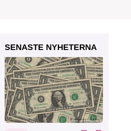
r vår
SENASTE NYHETERNA
vårt
Foto:
geralt/Pixabay