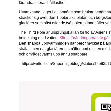
förändras deras hållfasthet.
Uttarakhand ligger i ett område som brukar benäm
sträcker sig över den Tibetanska platån och bergsk
glaciärer
som näst efter de två polerna inneh
åller vä
The Third Pole är ursprungskällan för tio av Asiens st
befolkning med vatten.
Klimatförändringarna här går 
Den snabba uppvärmningen här
beror
mycket på
alb
strålar, men när glaciärerna smälter bort och en mörk
och området värms upp ännu snabbare.
https://twitter.com/Supermiljoblogg/status/1358