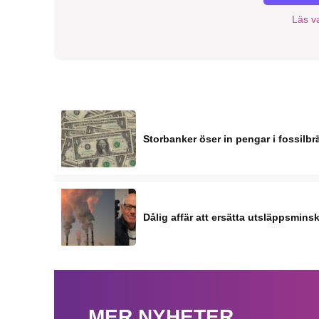
Läs va
Storbanker öser in pengar i fossilb
Dålig affär att ersätta utsläppsmins
MER NYHETER