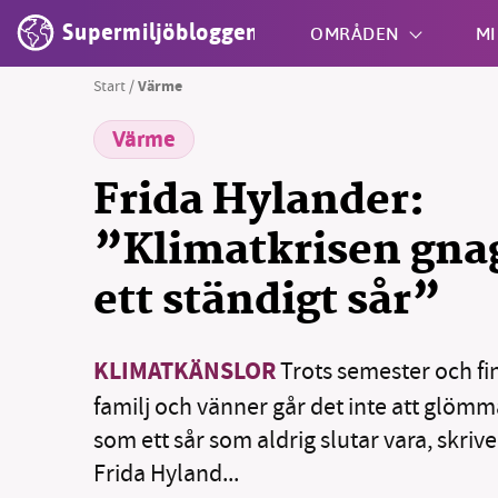
Supermiljöbloggen
OMRÅDEN
MI
Start
/
Värme
Värme
Shift + S
Frida Hylander:
”Klimatkrisen gnag
ett ständigt sår”
KLIMATKÄNSLOR
Trots semester och f
familj och vänner går det inte att glömm
som ett sår som aldrig slutar vara, skriv
Frida Hyland...