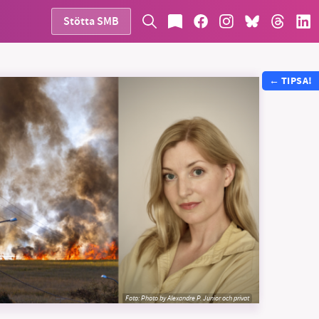
Stötta SMB
←
TIPSA!
Foto:
Photo by Alexandre P. Junior och privat