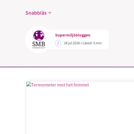
Snabbläs
Supermiljöbloggen
SM
26 jul 2026
• Lästid:
5 min
nyhe