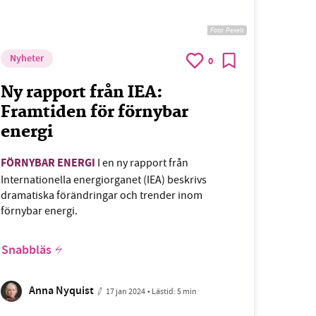
Foto:
Pexels
Nyheter
0
Ny rapport från IEA:
Framtiden för förnybar
energi
FÖRNYBAR ENERGI
I en ny rapport från
Internationella energiorganet (IEA) beskrivs
dramatiska förändringar och trender inom
förnybar energi.
Snabbläs
Anna Nyquist
17 jan 2024
• Lästid:
5 min