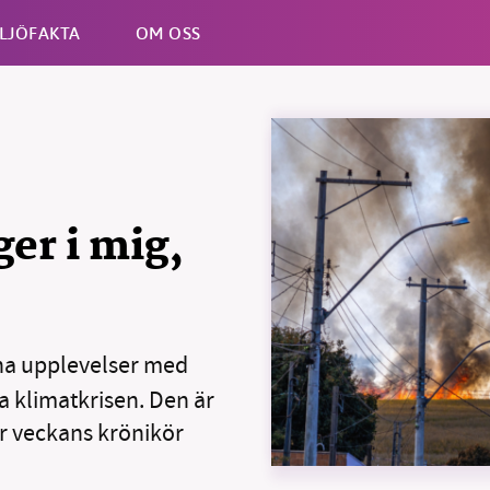
LJÖFAKTA
OM OSS
Esc
er i mig,
ina upplevelser med
a klimatkrisen. Den är
er veckans krönikör