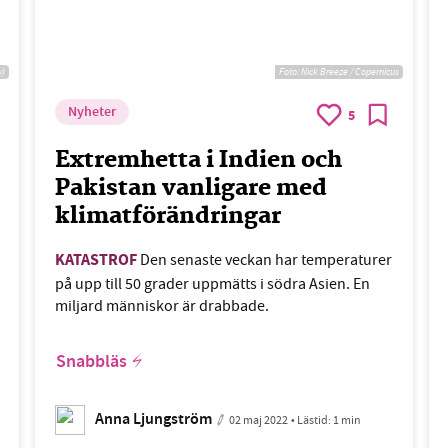
y)
Foto:
Nick Breeze / Copernicus
Nyheter
5
Extremhetta i Indien och
Pakistan vanligare med
klimatförändringar
KATASTROF
Den senaste veckan har temperaturer
på upp till 50 grader uppmätts i södra Asien. En
miljard människor är drabbade.
Snabbläs
Anna Ljungström
02 maj 2022
• Lästid:
1 min