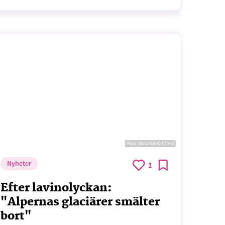
Foto:
SkiNick890/CC4.0
Nyheter
1
Efter lavinolyckan:
"Alpernas glaciärer smälter
bort"