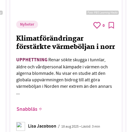
ay
Foto:
PBS Learning Media
Nyheter
0
Klimatförändringar
förstärkte värmeböljan i norr
UPPHETTNING
Renar sökte skugga i tunnlar,
äldre och vårdpersonal kämpade i värmen och
algerna blommade. Nu visar en studie att den
globala uppvärmningen bidrog till att göra
värmeböljan i Norden mer extrem än den annars
...
Snabbläs
Lisa Jacobson
18 aug 2025
• Lästid:
3 min