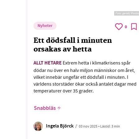
Foto:
geralt/ Pixab
Nyheter
0
Ett dödsfall i minuten
orsakas av hetta
ALLT HETARE
Extrem hetta i klimatkrisens spår
dödar nu över en halv miljon människor om året,
vilket innebär ungefär ett dödsfall i minuten. I
världens storstäder ökar också antalet dagar med
temperaturer över 35 grader.
Snabbläs
Ingela Björck
03 nov 2025
• Lästid:
3 min