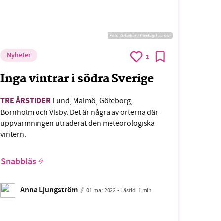
Foto:
Grbaker / Pixabay License
Nyheter
2
Inga vintrar i södra Sverige
TRE ÅRSTIDER
Lund, Malmö, Göteborg,
Bornholm och Visby. Det är några av orterna där
uppvärmningen utraderat den meteorologiska
vintern.
Snabbläs
Anna Ljungström
01 mar 2022
• Lästid:
1 min