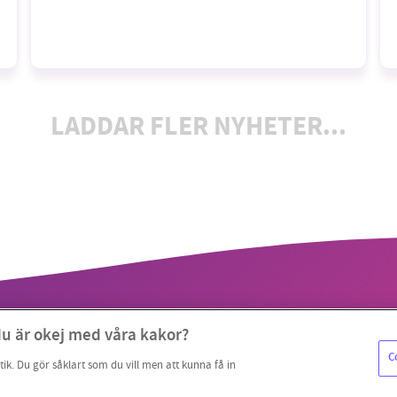
LADDAR FLER NYHETER...
du är okej med våra kakor?
C
tik. Du gör såklart som du vill men att kunna få in
Copyright 2023 © Supermiljöbloggen
Cookieinställningar