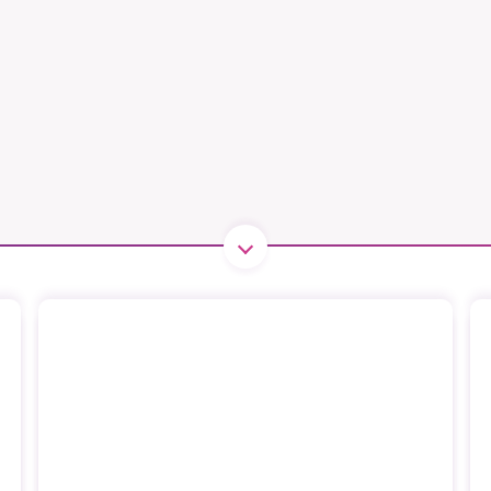
B kämpar för en hållbar framtid. Sedan starten 2010 har 
ideella redaktion drivit miljödebatten framåt genom
tsbevakning och granskningar. Nu vill vi utveckla vårt arb
och vi hoppas att du vill hjälpa oss.
Stötta vårt arbete genom att swisha en slant till
1231368703
Läs vad vi vill göra