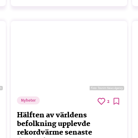
sh
Foto:
Tasnim News Agency
Nyheter
2
Hälften av världens
befolkning upplevde
rekordvärme senaste