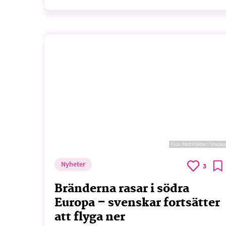
Foto:
Matt Palmer / Unspla
Nyheter
3
Bränderna rasar i södra
Europa – svenskar fortsätter
att flyga ner