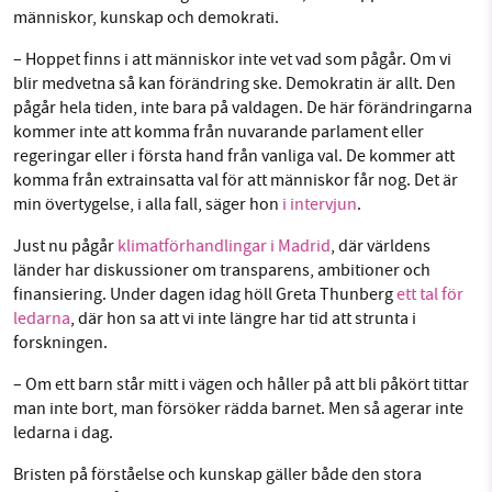
människor, kunskap och demokrati.
Facebook
Instagram
BlueSky
– Hoppet finns i att människor inte vet vad som pågår. Om vi
Threads
LinkedIn
blir medvetna så kan förändring ske. Demokratin är allt. Den
SMB kämpar för en hållbar framtid. Sedan
pågår hela tiden, inte bara på valdagen. De här förändringarna
starten 2010 har vår ideella redaktion drivit
kommer inte att komma från nuvarande parlament eller
miljödebatten framåt genom
regeringar eller i första hand från vanliga val. De kommer att
nyhetsbevakning och granskningar. Nu vill vi
komma från extrainsatta val för att människor får nog. Det är
utveckla vårt arbete – och vi hoppas att du
min övertygelse, i alla fall, säger hon
i intervjun
.
vill hjälpa oss.
Just nu pågår
klimatförhandlingar i Madrid
, där världens
länder har diskussioner om transparens, ambitioner och
Stötta vårt arbete genom att swisha en slant till
finansiering. Under dagen idag höll Greta Thunberg
ett tal för
ledarna
, där hon sa att vi inte längre har tid att strunta i
1231368703
forskningen.
Läs vad vi vill göra
– Om ett barn står mitt i vägen och håller på att bli påkört tittar
man inte bort, man försöker rädda barnet. Men så agerar inte
ledarna i dag.
Bristen på förståelse och kunskap gäller både den stora