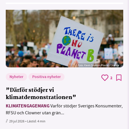
Foto:
Kevin Snyman/Pixabay Licence
Nyheter
Positiva nyheter
2
”Därför stödjer vi
klimatdemonstrationen”
KLIMATENGAGEMANG
Varför stödjer Sveriges Konsumenter,
RFSU och Clowner utan grän...
29 jul 2026
• Lästid:
4 min