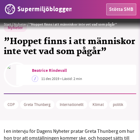
Supermiljöbloggen
Stötta SMB
Foto:
Anders Hellberg
Start
/
Nyheter
/
”Hoppet finns i att människor inte vet vad som pågår”
Nyheter
”Hoppet finns i att människor
inte vet vad som pågår”
HEM
Beatrice Rindevall
OMRÅDEN
11 dec 2019
• Lästid:
2 min
MILJÖFAKTA
OM OSS
COP
Greta Thunberg
Internationellt
Klimat
politik
Sök
Sparade inlägg
Tipsa oss
I en intervju för Dagens Nyheter pratar Greta Thunberg om hur
hon tror att omställningen kommer ske, och hoppet sätts till