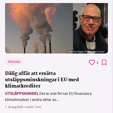
Foto:
Karl Egger, Pixabay, samt privat
Krönika
1
Dålig affär att ersätta
utsläppsminskningar i EU med
klimatkrediter
UTSLÄPPSHANDEL
Det är inte fel när EU finansiera
klimatinsatser i andra delar av...
02 aug 2026
• Lästid:
7 min