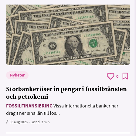
Foto:
geralt/Pixabay
Nyheter
0
Storbanker öser in pengar i fossilbränslen
och petrokemi
FOSSILFINANSIERING
Vissa internationella banker har
dragit ner sina lån till fos...
03 aug 2026
• Lästid:
3 min