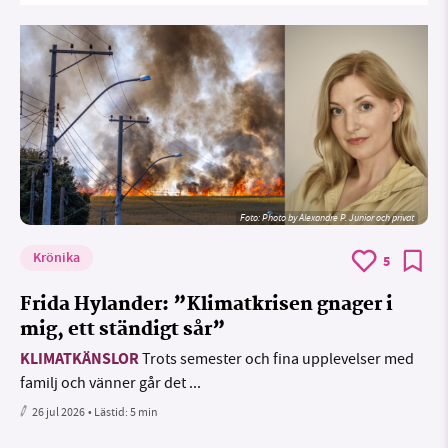
Foto:
Photo by Alexandre P. Junior och privat
Krönika
5
Frida Hylander: ”Klimatkrisen gnager i
mig, ett ständigt sår”
KLIMATKÄNSLOR
Trots semester och fina upplevelser med
familj och vänner går det ...
26 jul 2026
• Lästid:
5 min