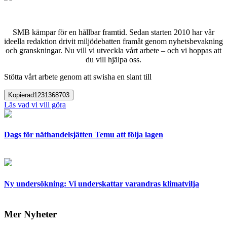
SMB kämpar för en hållbar framtid. Sedan starten 2010 har vår
ideella redaktion drivit miljödebatten framåt genom nyhetsbevakning
och granskningar. Nu vill vi utveckla vårt arbete – och vi hoppas att
du vill hjälpa oss.
Stötta vårt arbete genom att swisha en slant till
Kopierad
1231368703
Läs vad vi vill göra
Dags för näthandelsjätten Temu att följa lagen
Ny undersökning: Vi underskattar varandras klimatvilja
Mer Nyheter