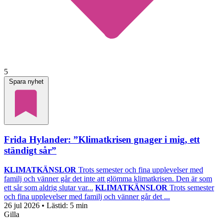
5
Spara nyhet
Frida Hylander: ”Klimatkrisen gnager i mig, ett
ständigt sår”
KLIMATKÄNSLOR
Trots semester och fina upplevelser med
familj och vänner går det inte att glömma klimatkrisen. Den är som
ett sår som aldrig slutar var...
KLIMATKÄNSLOR
Trots semester
och fina upplevelser med familj och vänner går det ...
26 jul 2026
• Lästid:
5 min
Gilla