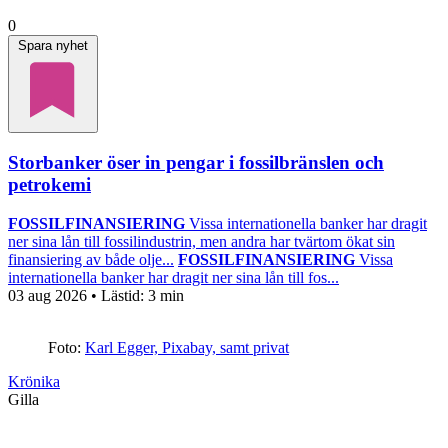
0
Spara nyhet
Storbanker öser in pengar i fossilbränslen och
petrokemi
FOSSILFINANSIERING
Vissa internationella banker har dragit
ner sina lån till fossilindustrin, men andra har tvärtom ökat sin
finansiering av både olje...
FOSSILFINANSIERING
Vissa
internationella banker har dragit ner sina lån till fos...
03 aug 2026
• Lästid:
3 min
Foto:
Karl Egger, Pixabay, samt privat
Krönika
Gilla