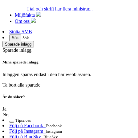
I tal och skrift har flera ministrar...
Miljöfakta
Om oss
Stötta SMB
Sök
Sök
Sparade inlägg
Sparade inlägg
Mina sparade inlägg
Inläggen sparas endast i den här webbläsaren.
Ta bort alla sparade
Är du säker?
Ja
Nej
Tipsa oss
Följ på Facebook
Facebook
Följ på Instagram
Instagram
Följ på BlueSky
BlueSky