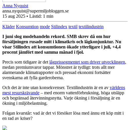
Anna Nyquist
anna.nyquist@supermiljobloggen.se
15 aug 2025
• Lästid:
1 min
Kläder
Konsumtion
mode
Stilindex
textil
textilindustrin
I juni slog modehandeln rekord. SMB skrev då om hur
försäljningen rusade mitt i
klimatkris
och
lågkonjunktur. Nu
visar Stilindex att konsumtionen ökade ytterligare i juli, +4,4
procent jämfört med samma månad i fjol.
Precis som tidigare är det
lågprissegmentet som driver utvecklingen
,
medan premiumvaror tappar. Mönstret är tydligt: trots allt mer
alarmerande klimatrapporter och pressad ekonomi fortsätter
svenskarna att fylla garderoberna.
Och det är inte utan konsekvenser. Textilindustrin är en av
världens
mest resurskrävande
– med enorm vattenförbrukning, höga utsläpp
och begränsad återvinningsnytta. Varje ökning i försäljning är en
ökning i miljöbelastning.
Frågan kvarstår: vad är det vi försöker lösa med ännu ett köp mitt i
en rad av kriser?