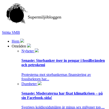
Supermiljöbloggen
Stötta SMB
Hem
Områden
Nyheter
Senaste:
Storbanker öser in pengar i fossilbränslen
och petrokemi
Protesterna mot storbankernas finansiering av
fossilsektorn har...
Dumheter
Senaste:
Moderaterna har fixat klimatkrisen – på
sin Facebook-sida!
Sveriges koldioxidutsläpp är minus sex miljoner ton,...