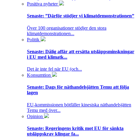
Positiva nyheter
Senaste:
”Därför stödjer vi klimatdemonstrationen”
Över 100 organisationer stödjer den stora
klimatdemonstrationen...
Politik
Senaste:
Dålig affär att ersätta utsläppsminskningar
i EU med klimatk...
Det är inte fel när EU (och...
Konsumtion
Senaste:
Dags för näthandelsjätten Temu att följa
lagen
EU-kommissionen bötfäller kinesiska näthandelsjätten
Temu med över...
Opinion
Senaste:
Regeringens kritik mot EU för sänkta
utsläppskrav klingar fa...