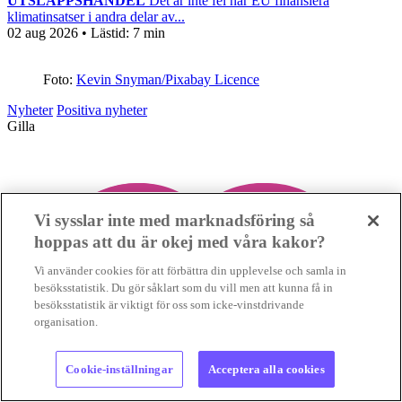
UTSLÄPPSHANDEL
Det är inte fel när EU finansiera
klimatinsatser i andra delar av...
02 aug 2026
• Lästid:
7 min
Foto:
Kevin Snyman/Pixabay Licence
Nyheter
Positiva nyheter
Gilla
Vi sysslar inte med marknadsföring så
hoppas att du är okej med våra kakor?
Vi använder cookies för att förbättra din upplevelse och samla in
besöksstatistik. Du gör såklart som du vill men att kunna få in
besöksstatistik är viktigt för oss som icke-vinstdrivande
organisation.
Cookie-inställningar
Acceptera alla cookies