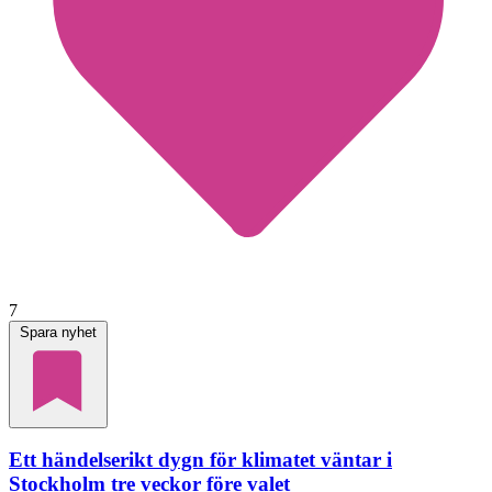
7
Spara nyhet
Ett händelserikt dygn för klimatet väntar i
Stockholm tre veckor före valet