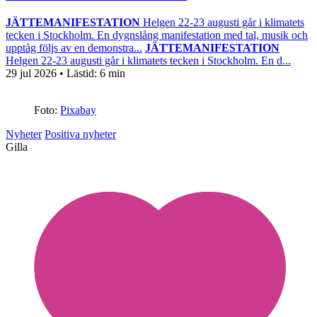
JÄTTEMANIFESTATION
Helgen 22-23 augusti går i klimatets
tecken i Stockholm. En dygnslång manifestation med tal, musik och
upptåg följs av en demonstra...
JÄTTEMANIFESTATION
Helgen 22-23 augusti går i klimatets tecken i Stockholm. En d...
29 jul 2026
• Lästid:
6 min
Foto:
Pixabay
Nyheter
Positiva nyheter
Gilla