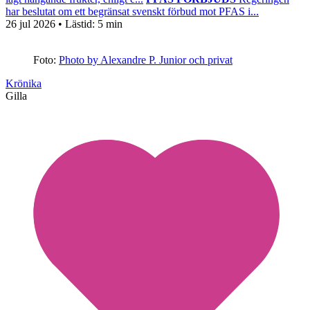
har beslutat om ett begränsat svenskt förbud mot PFAS i...
26 jul 2026
• Lästid:
5 min
Foto:
Photo by Alexandre P. Junior och privat
Krönika
Gilla