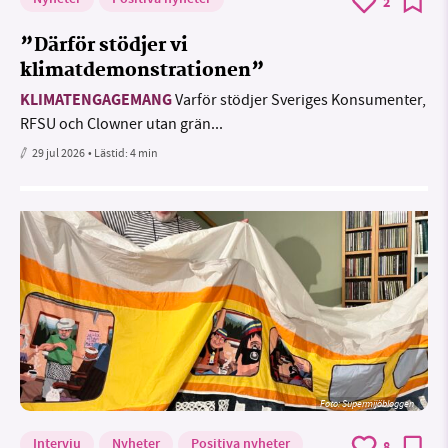
Nyheter
Positiva nyheter
2
”Därför stödjer vi
klimatdemonstrationen”
KLIMATENGAGEMANG
Varför stödjer Sveriges Konsumenter,
RFSU och Clowner utan grän...
29 jul 2026
• Lästid:
4 min
Foto: Supermijöbloggen
Intervju
Nyheter
Positiva nyheter