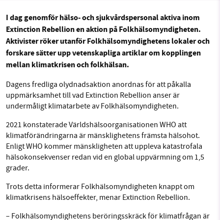
I dag genomför hälso- och sjukvårdspersonal aktiva inom
Facebook
Instagram
BlueSky
Extinction Rebellion en aktion på Folkhälsomyndigheten.
SMB kämpar för en hållbar framtid. Sedan
Aktivister röker utanför Folkhälsomyndighetens lokaler och
starten 2010 har vår ideella redaktion drivit
forskare sätter upp vetenskapliga artiklar om kopplingen
Threads
LinkedIn
miljödebatten framåt genom
mellan klimatkrisen och folkhälsan.
nyhetsbevakning och granskningar. Nu vill vi
Dagens fredliga olydnadsaktion anordnas för att påkalla
utveckla vårt arbete – och vi hoppas att du
uppmärksamhet till vad Extinction Rebellion anser är
vill hjälpa oss.
undermåligt klimatarbete av Folkhälsomyndigheten.
Stötta vårt arbete genom att swisha en slant till
2021 konstaterade Världshälsoorganisationen WHO att
klimatförändringarna är mänsklighetens främsta hälsohot.
Enligt WHO kommer mänskligheten att uppleva katastrofala
1231368703
hälsokonsekvenser redan vid en global uppvärmning om 1,5
grader.
Läs vad vi vill göra
Trots detta informerar Folkhälsomyndigheten knappt om
klimatkrisens hälsoeffekter, menar Extinction Rebellion.
– Folkhälsomyndighetens beröringsskräck för klimatfrågan är