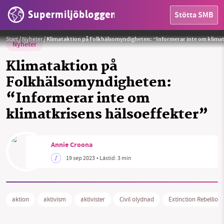
Supermiljöbloggen
Stötta SMB
Foto:
Andres Siimon/Unsplash
Start
/
Nyheter
/
Klimataktion på Folkhälsomyndigheten: “Informerar inte om klimat
Nyheter
Klimataktion på
Folkhälsomyndigheten:
“Informerar inte om
klimatkrisens hälsoeffekter”
HEM
OMRÅDEN
Annie Croona
MILJÖFAKTA
19 sep 2023
• Lästid:
3 min
OM OSS
aktion
aktivism
aktivister
Civil olydnad
Extinction Rebellion
Sök
Sparade inlägg
Tipsa oss