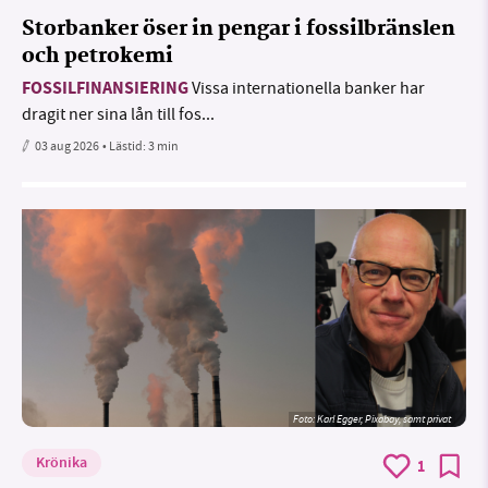
Storbanker öser in pengar i fossilbränslen
och petrokemi
FOSSILFINANSIERING
Vissa internationella banker har
dragit ner sina lån till fos...
03 aug 2026
• Lästid:
3 min
Foto:
Karl Egger, Pixabay, samt privat
Krönika
1