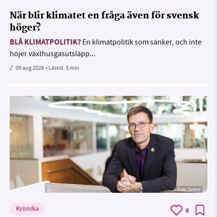
När blir klimatet en fråga även för svensk
höger?
BLÅ KLIMATPOLITIK?
En klimatpolitik som sänker, och inte
höjer växthusgasutsläpp...
09 aug 2026
• Lästid:
5 min
Foto: Sweco
Krönika
6