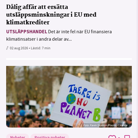
Dålig affär att ersätta
utsläppsminskningar i EU med
klimatkrediter
UTSLÄPPSHANDEL
Det är inte fel när EU finansiera
klimatinsatser i andra delar av...
02 aug 2026
• Lästid:
7 min
Foto:
Kevin Snyman/Pixabay Licence