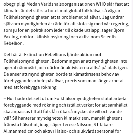
obegriplig! Medan Världshälsoorganisationen WHO slår fast att
klimatet är det största hotet mot global folkhälsa, så vägrar
Folkhälsomyndigheten att ta problemet på allvar. Jag undrar
själv om myndigheten är rädd för att stöta sig med vår regering,
som ju för en politik som leder till ökade utsläpp, säger Björn
Paxling, doktor i klinisk psykologi och aktiv inom Scientist
Rebellion.
Det här är Extinction Rebellions fjärde aktion mot
Folkhälsomyndigheten. Bedömningen är att myndigheten inte
agerat nämnvärt, och därför är aktivisterna alltså på plats igen.
De anser att myndigheten borde ta klimatkrisens behov av
förebyggande arbete på allvar, precis som man länge arbetat
med att förebygga rökning.
– Hur hade det sett ut om Folkhälsomyndigheten slutat arbeta
förebyggande med rökning och istället verkat för att samhället
ska anpassas till att folk får röka så mycket de vill och var de
vill? Så hanterar myndigheten klimatkrisen, mänsklighetens
främsta hälsohot, idag, säger Terese Nilsson, ST-läkare i
Allmänmedicin och aktiv i Hälso- och sjukvårdspersonal för