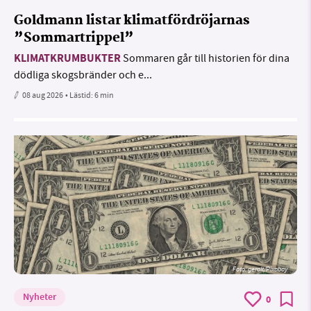
Goldmann listar klimatfördröjarnas
”Sommartrippel”
KLIMATKRUMBUKTER
Sommaren går till historien för dina
dödliga skogsbränder och e...
08 aug 2026
• Lästid:
6 min
Foto:
geralt/Pixabay
Nyheter
0