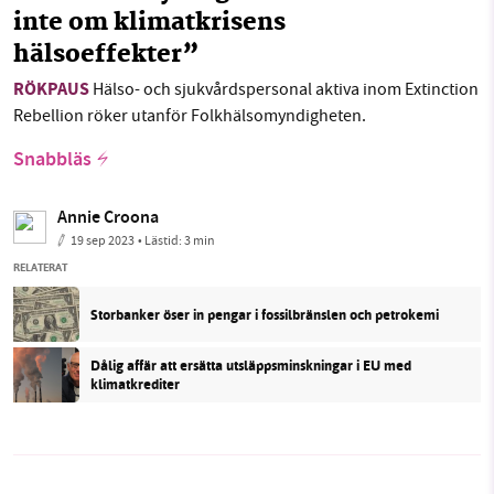
inte om klimatkrisens
hälsoeffekter”
RÖKPAUS
Hälso- och sjukvårdspersonal aktiva inom Extinction
Rebellion röker utanför Folkhälsomyndigheten.
Snabbläs
Annie Croona
19 sep 2023
• Lästid:
3 min
RELATERAT
Storbanker öser in pengar i fossilbränslen och petrokemi
Dålig affär att ersätta utsläppsminskningar i EU med
klimatkrediter