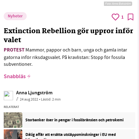
Foto: Anna Bokström
Nyheter
1
Extinction Rebellion gör uppror inför
valet
PROTEST
Mammor, pappor och barn, unga och gamla intar
gatorna inför riksdagsvalet. På kravlistan: Stopp för fossila
subventioner.
Snabbläs
Anna Ljungström
24 aug 2022
• Lästid:
2 min
RELATERAT
Storbanker öser in pengar i fossilbränslen och petrokemi
Dålig affär att ersätta utsläppsminskningar i EU med