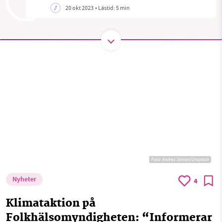
20 okt 2023
• Lästid:
5 min
SMB kämpar för en hållbar framtid. Sedan
starten 2010 har vår ideella redaktion drivit
miljödebatten framåt genom
nyhetsbevakning och granskningar. Nu vill vi
utveckla vårt arbete – och vi hoppas att du
vill hjälpa oss.
Stötta vårt arbete genom att swisha en slant till
1231368703
Foto:
Andres Siimon/Unsplash
Läs vad vi vill göra
Nyheter
4
Klimataktion på
Folkhälsomyndigheten: “Informerar