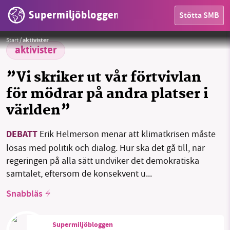
Supermiljöbloggen
Stötta SMB
Foto:
Markus Spiske/Unsplash
Start
/
aktivister
aktivister
HEM
”Vi skriker ut vår förtvivlan
OMRÅDEN
för mödrar på andra platser i
världen”
MILJÖFAKTA
OM OSS
DEBATT
Erik Helmerson menar att klimatkrisen måste
lösas med politik och dialog. Hur ska det gå till, när
regeringen på alla sätt undviker det demokratiska
Sök
Sparade inlägg
Tipsa oss
samtalet, eftersom de konsekvent u...
Snabbläs
Facebook
Instagram
BlueSky
Supermiljöbloggen
Threads
LinkedIn