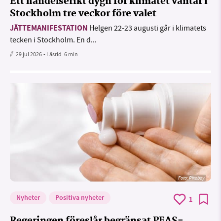
Ett händelserikt dygn för klimatet väntar i
Stockholm tre veckor före valet
JÄTTEMANIFESTATION
Helgen 22-23 augusti går i klimatets
tecken i Stockholm. En d...
29 jul 2026
• Lästid:
6 min
Foto:
Pixabay
Nyheter
Positiva nyheter
1
Regeringen föreslår begränsat PFAS-