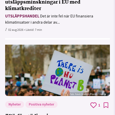
utsläppsminskningar i EU med
klimatkrediter
UTSLÄPPSHANDEL
Det är inte fel när EU finansiera
klimatinsatser i andra delar av...
02 aug 2026
• Lästid:
7 min
Foto:
Kevin Snyman/Pixabay Licence
Nyheter
Positiva nyheter
1