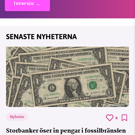
Intervju
SENASTE NYHETERNA
Foto:
geralt/Pixabay
Nyheter
0
Storbanker öser in pengar i fossilbränslen