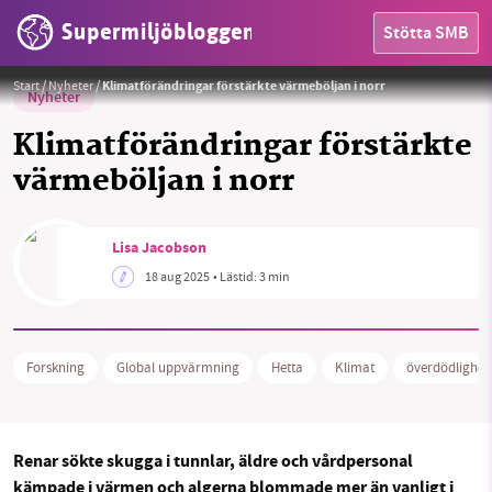
Supermiljöbloggen
Stötta SMB
Foto:
PBS Learning Media
Start
/
Nyheter
/
Klimatförändringar förstärkte värmeböljan i norr
Nyheter
Klimatförändringar förstärkte
värmeböljan i norr
HEM
Lisa Jacobson
OMRÅDEN
18 aug 2025
• Lästid:
3 min
MILJÖFAKTA
Forskning
Global uppvärmning
Hetta
Klimat
överdödlighet
OM OSS
Renar sökte skugga i tunnlar, äldre och vårdpersonal
Sök
Sparade inlägg
Tipsa oss
kämpade i värmen och algerna blommade mer än vanligt i