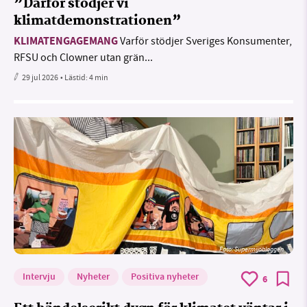
”Därför stödjer vi
klimatdemonstrationen”
KLIMATENGAGEMANG
Varför stödjer Sveriges Konsumenter,
RFSU och Clowner utan grän...
29 jul 2026
• Lästid:
4 min
Foto: Supermijöbloggen
Intervju
Nyheter
Positiva nyheter
6