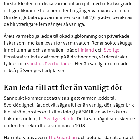
förstärkte den nordiska värmeböljan i juli med cirka två grader,
och gör liknande heta perioder tio gånger vanligare än innan.
Om den globala uppvärmningen ökar till 2,6 grader, beräknas
de bli ytterligare fem gånger så vanliga.
Årets värmebölja ledde till ökad algblomning och påverkade
fiskar som inte kan leva i för varmt vatten. Renar sökte skugga
inne i tunnlar och samhällen i både
Finland
och
Sverige
.
Pensionärer led av värmen på äldreboenden, vårdcentraler
fylldes och
sjukhus överhettades
. Fler än vanligt drunknade
också på Sveriges badplatser.
Kan leda till att fler än vanligt dör
Sannolikt kommer det att visa sig att värmen ledde till
överdödlighet i år, det vill säga att fler än vanligt dör, säger Erik
Kjellström, professor i klimatologi på SMHI, en av forskarna
bakom studien, till
Sveriges Radio
. Detta var något som skedde
under den rekordheta sommaren 2018.
Han intervjuas även i
The Guardian
och betonar där att antalet