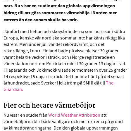
norr. Nu visar en studie att den globala uppvärmningen
Facebook
Instagram
BlueSky
bidrog till att göra sommarens värmebölja i Norden mer
extrem än den annars skulle ha varit.
SMB kämpar för en hållbar framtid. Sedan
Threads
LinkedIn
starten 2010 har vår ideella redaktion drivit
Jämfört med hettan och skogsbränderna som nu rasar i södra
miljödebatten framåt genom
Europa, kanske vår nordiska sommar inte har känts riktigt lika
extrem. Men under juli var det rekordvarmt, och det
nyhetsbevakning och granskningar. Nu vill vi
rekordlänge, i norr. Finland hade på vissa platser 30 grader
utveckla vårt arbete – och vi hoppas att du
varmt hela tre veckor i sträck, och i Norge registrerade en
vill hjälpa oss.
väderstation norr om Polcirkeln minst 30 grader 13 dagar i rad.
I Haparanda och Jokkmokk visade termometern över 25 grader
Stötta vårt arbete genom att swisha en slant till
14 respektive 15 dagar i sträck. Det har inte hänt på det senast
århundradet, sade Sverker Hellström på SMHI då till
The
1231368703
Guardian.
Läs vad vi vill göra
Fler och hetare värmeböljor
Nu visar en studie från
World Weather Attribution
att
värmeböljorna blir både vanligare och mer extrema på grund
av klimatförändringarna. Den den globala uppvärmningen