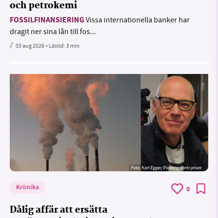
och petrokemi
FOSSILFINANSIERING
Vissa internationella banker har
dragit ner sina lån till fos...
03 aug 2026
• Lästid:
3 min
Foto:
Karl Egger, Pixabay, samt privat
Krönika
0
Dålig affär att ersätta