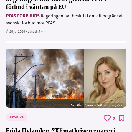
förbud i väntan på EU
PFAS FÖRBJUDS
Regeringen har beslutat om ett begränsat
svenskt förbud mot PFAS i...
26 jul 2026
• Lästid:
5 min
Foto:
Photo by Alexandre P. Junior och privat
Krönika
5
Frida Hylander: ”Klimatkrisen gnager i