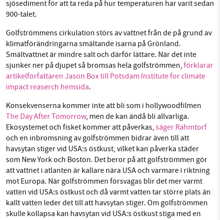
sjösediment för att ta reda på hur temperaturen har varit sedan
900-talet.
Golfströmmens cirkulation störs av vattnet från de på grund av
klimatförändringarna smältande isarna på Grönland.
Smältvattnet är mindre salt och därför lättare. När det inte
sjunker ner på djupet så bromsas hela golfströmmen,
förklarar
artikelförfattaren Jason Box till Potsdam Institute for climate
impact reaserch hemsida
.
Konsekvenserna kommer inte att bli som i hollywoodfilmen
The Day After Tomorrow
, men de kan ändå bli allvarliga.
Ekosystemet och fisket kommer att påverkas,
säger Rahmtorf
och en inbromsning av golfströmmen bidrar även till att
havsytan stiger vid USA:s östkust, vilket kan påverka städer
som New York och Boston. Det beror på att golfströmmen gör
att vattnet i atlanten är kallare nära USA och varmare i riktning
mot Europa. När golfströmmen försvagas blir det mer varmt
vatten vid USA:s östkust och då varmt vatten tar större plats än
kallt vatten leder det till att havsytan stiger. Om golfströmmen
skulle kollapsa kan havsytan vid USA:s östkust stiga med en