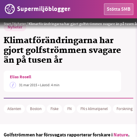
Supermiljöbloggen
Stötta SMB
Foto:
RedAndr ( Creative Commons Attribution-Share Alike 4.0),( GNU Free Documentation License)
Start
/
Nyheter
/
Klimatförändringarna har gjort golfströmmen svagare än på tusen å
Nyheter
Klimatförändringarna har
gjort golfströmmen svagare
än på tusen år
HEM
Elias Rosell
OMRÅDEN
31 mar 2015
• Lästid:
4 min
MILJÖFAKTA
Atlanten
Boston
Fiske
FN
FN:s klimatpanel
Forskning
OM OSS
Golfströmmen har försvagats rapporterar forskare i
Nature
.
Sök
Sparade inlägg
Tipsa oss