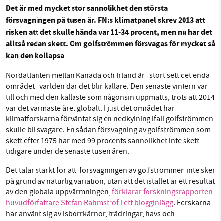
Det är med mycket stor sannolikhet den största
försvagningen på tusen år. FN:s klimatpanel skrev 2013 att
Facebook
Instagram
BlueSky
risken att det skulle hända var 11-34 procent, men nu har det
SMB kämpar för en hållbar framtid. Sedan
alltså redan skett. Om golfströmmen försvagas för mycket så
starten 2010 har vår ideella redaktion drivit
Threads
LinkedIn
kan den kollapsa
miljödebatten framåt genom
Nordatlanten mellan Kanada och Irland är i stort sett det enda
nyhetsbevakning och granskningar. Nu vill vi
området i världen där det blir kallare. Den senaste vintern var
utveckla vårt arbete – och vi hoppas att du
till och med den kallaste som någonsin uppmätts, trots att 2014
vill hjälpa oss.
var det varmaste året globalt. I just det området har
klimatforskarna förväntat sig en nedkylning ifall golfströmmen
Stötta vårt arbete genom att swisha en slant till
skulle bli svagare. En sådan försvagning av golfströmmen som
skett efter 1975 har med 99 procents sannolikhet inte skett
1231368703
tidigare under de senaste tusen åren.
Det talar starkt för att försvagningen av golfströmmen inte sker
Läs vad vi vill göra
på grund av naturlig variation, utan att det istället är ett resultat
av den globala uppvärmningen,
förklarar forskningsrapporten
huvudförfattare Stefan Rahmstrof i ett blogginlägg
. Forskarna
har använt sig av isborrkärnor, trädringar, havs och