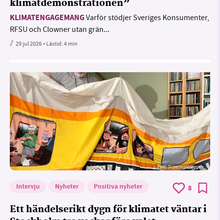
klimatdemonstrationen”
KLIMATENGAGEMANG
Varför stödjer Sveriges Konsumenter,
RFSU och Clowner utan grän...
29 jul 2026
• Lästid:
4 min
Foto: Supermijöbloggen
Intervju
Nyheter
Positiva nyheter
8
Ett händelserikt dygn för klimatet väntar i