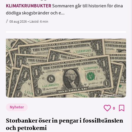
KLIMATKRUMBUKTER
Sommaren går till historien för dina
dödliga skogsbränder och e...
08 aug 2026
• Lästid:
6 min
Foto:
geralt/Pixabay
Nyheter
0
Storbanker öser in pengar i fossilbränslen
och petrokemi