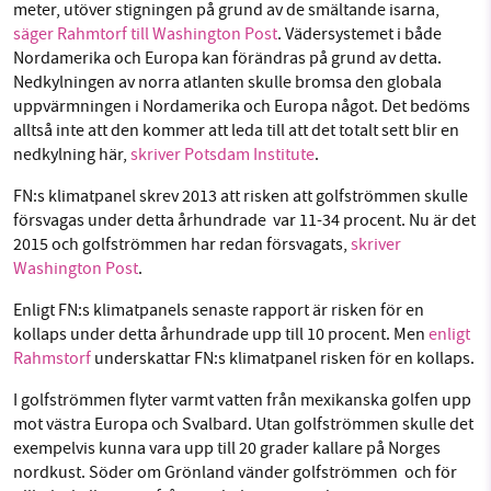
meter, utöver stigningen på grund av de smältande isarna,
säger Rahmtorf till Washington Post
. Vädersystemet i både
Nordamerika och Europa kan förändras på grund av detta.
Nedkylningen av norra atlanten skulle bromsa den globala
uppvärmningen i Nordamerika och Europa något. Det bedöms
alltså inte att den kommer att leda till att det totalt sett blir en
nedkylning här,
skriver Potsdam Institute
.
FN:s klimatpanel skrev 2013 att risken att golfströmmen skulle
försvagas under detta århundrade var 11-34 procent. Nu är det
2015 och golfströmmen har redan försvagats,
skriver
Washington Post
.
Enligt FN:s klimatpanels senaste rapport är risken för en
kollaps under detta århundrade upp till 10 procent. Men
enligt
Rahmstorf
underskattar FN:s klimatpanel risken för en kollaps.
I golfströmmen flyter varmt vatten från mexikanska golfen upp
mot västra Europa och Svalbard. Utan golfströmmen skulle det
exempelvis kunna vara upp till 20 grader kallare på Norges
nordkust. Söder om Grönland vänder golfströmmen och för