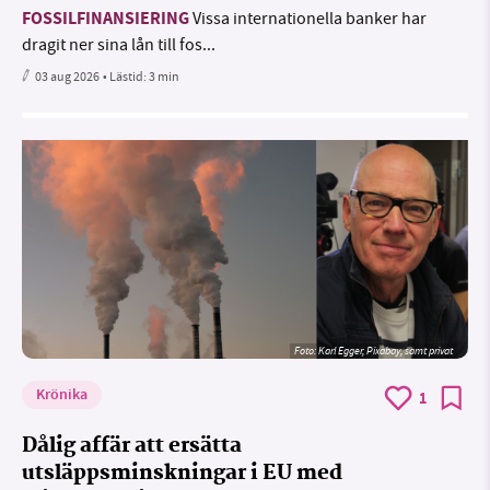
FOSSILFINANSIERING
Vissa internationella banker har
dragit ner sina lån till fos...
03 aug 2026
• Lästid:
3 min
Foto:
Karl Egger, Pixabay, samt privat
Krönika
1
Dålig affär att ersätta
utsläppsminskningar i EU med