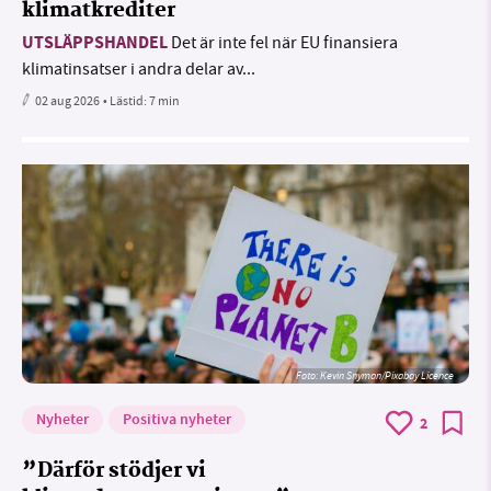
klimatkrediter
UTSLÄPPSHANDEL
Det är inte fel när EU finansiera
klimatinsatser i andra delar av...
02 aug 2026
• Lästid:
7 min
Foto:
Kevin Snyman/Pixabay Licence
Nyheter
Positiva nyheter
2
”Därför stödjer vi