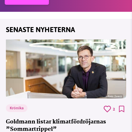
SENASTE NYHETERNA
Foto: Sweco
Krönika
2
Goldmann listar klimatfördröjarnas
”Sommartrippel”