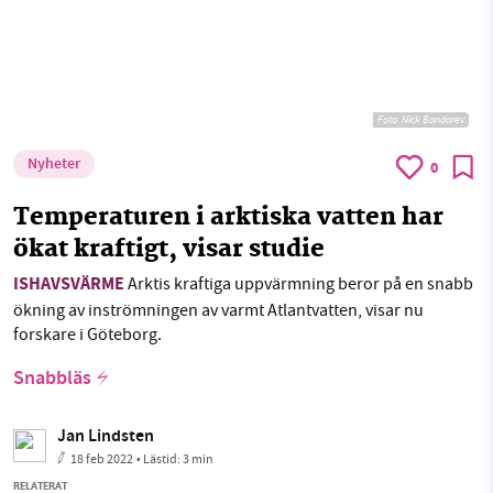
Foto:
Nick Bondarev
Nyheter
0
Temperaturen i arktiska vatten har
ökat kraftigt, visar studie
ISHAVSVÄRME
Arktis kraftiga uppvärmning beror på en snabb
ökning av inströmningen av varmt Atlantvatten, visar nu
forskare i Göteborg.
Snabbläs
Jan Lindsten
18 feb 2022
• Lästid:
3 min
RELATERAT