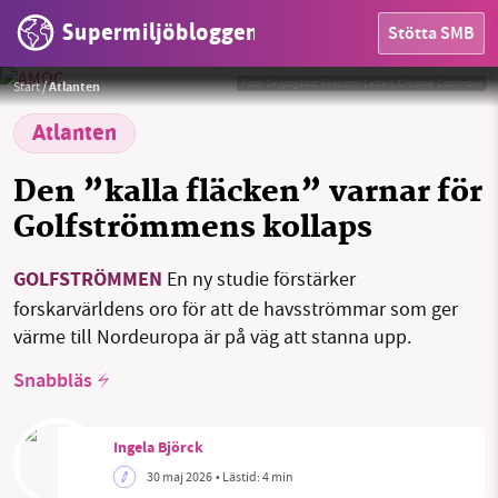
Supermiljöbloggen
Stötta SMB
Foto: Geophysical Research Letters/Creative Commons
Start
/
Atlanten
Atlanten
Den ”kalla fläcken” varnar för
HEM
Golfströmmens kollaps
OMRÅDEN
GOLFSTRÖMMEN
En ny studie förstärker
MILJÖFAKTA
forskarvärldens oro för att de havsströmmar som ger
värme till Nordeuropa är på väg att stanna upp.
OM OSS
Snabbläs
Sök
Sparade inlägg
Tipsa oss
Ingela Björck
30 maj 2026
• Lästid:
4 min