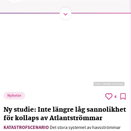
Facebook
Instagram
BlueSky
Threads
LinkedIn
SMB kämpar för en hållbar framtid. Sedan
starten 2010 har vår ideella redaktion drivit
miljödebatten framåt genom
nyhetsbevakning och granskningar. Nu vill vi
utveckla vårt arbete – och vi hoppas att du
vill hjälpa oss.
Stötta vårt arbete genom att swisha en slant till
Foto:
Creative Commons
1231368703
Nyheter
4
Läs vad vi vill göra
Ny studie: Inte längre låg sannolikhet
för kollaps av Atlantströmmar
KATASTROFSCENARIO
Det stora systemet av havsströmmar