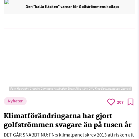
Den ”kalla fläcken” varnar för Golfströmmens kollaps
Foto:
RedAndr ( Creative Commons Attribution-Share Alike 4.0),( GNU Free Documentation License)
Nyheter
207
Klimatförändringarna har gjort
golfströmmen svagare än på tusen år
DET GÅR SNABBT NU: FN:s klimatpanel skrev 2013 att risken att