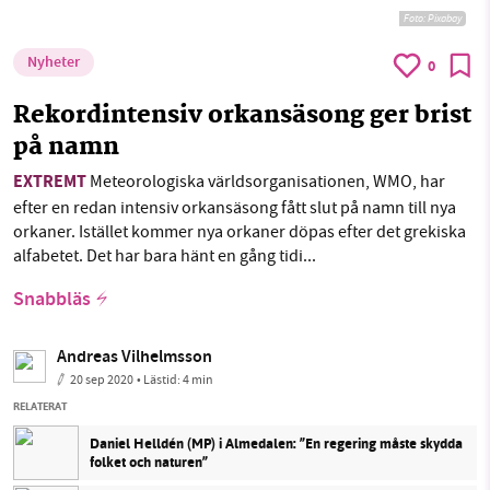
Foto:
Pixabay
Nyheter
0
Rekordintensiv orkansäsong ger brist
på namn
EXTREMT
Meteorologiska världsorganisationen, WMO, har
efter en redan intensiv orkansäsong fått slut på namn till nya
orkaner. Istället kommer nya orkaner döpas efter det grekiska
alfabetet. Det har bara hänt en gång tidi...
Snabbläs
Andreas Vilhelmsson
20 sep 2020
• Lästid:
4 min
RELATERAT
Daniel Helldén (MP) i Almedalen: ”En regering måste skydda
folket och naturen”