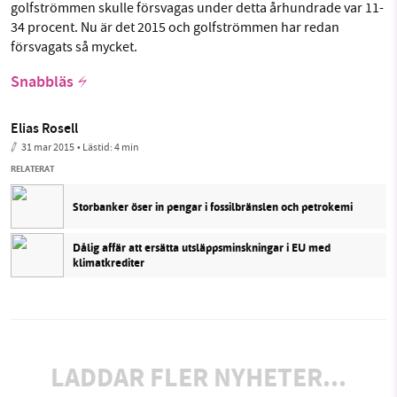
golfströmmen skulle försvagas under detta århundrade var 11-
34 procent. Nu är det 2015 och golfströmmen har redan
försvagats så mycket.
Snabbläs
Elias Rosell
31 mar 2015
• Lästid:
4 min
RELATERAT
Storbanker öser in pengar i fossilbränslen och petrokemi
Dålig affär att ersätta utsläppsminskningar i EU med
klimatkrediter
LADDAR FLER NYHETER...