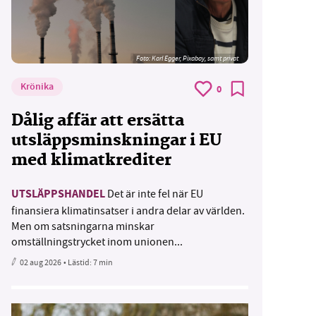
Foto:
Karl Egger, Pixabay, samt privat
Krönika
0
Dålig affär att ersätta
utsläppsminskningar i EU
med klimatkrediter
UTSLÄPPSHANDEL
Det är inte fel när EU
finansiera klimatinsatser i andra delar av världen.
Men om satsningarna minskar
omställningstrycket inom unionen...
02 aug 2026
• Lästid:
7 min