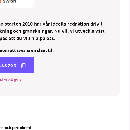
 starten 2010 har vår ideella redaktion drivit
ng och granskningar. Nu vill vi utveckla vårt
as att du vill hjälpa oss.
nom att swisha en slant till
368703
d vi vill göra
len och petrokemi