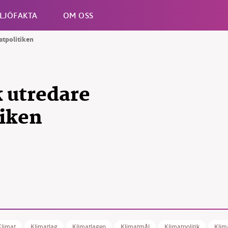
LJÖFAKTA
OM OSS
atpolitiken
Esc
 utredare
tiken
Klimat
Klimatlag
Klimatlagen
Klimatmål
Klimatpolitik
Klim