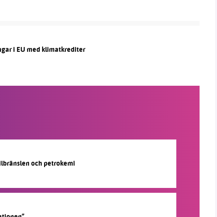
ngar i EU med klimatkrediter
silbränslen och petrokemi
ationen”