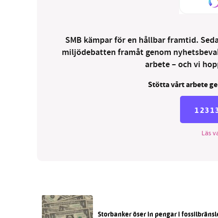
SMB kämpar för en hållbar framtid. Sedan
miljödebatten framåt genom nyhetsbevakni
arbete – och vi hopp
Stötta vårt arbete ge
1231
Läs va
Storbanker öser in pengar i fossilbräns