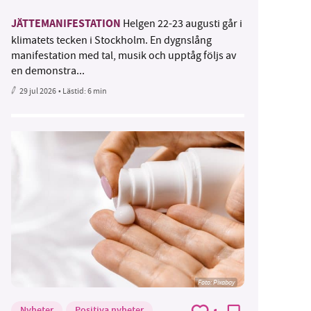
JÄTTEMANIFESTATION
Helgen 22-23 augusti går i
klimatets tecken i Stockholm. En dygnslång
manifestation med tal, musik och upptåg följs av
en demonstra...
29 jul 2026
• Lästid:
6 min
Foto:
Pixabay
Nyheter
Positiva nyheter