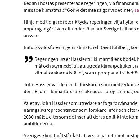
Redan i höstas presenterade regeringen, via finansmini
missade klimatmål: ”Gör vi det inte så gör vi det inte”,
sa
I linje med tidigare retorik tycks regeringen vilja flytta 
uppdrag ingår även att undersöka hur Sverige i allians m
ansvar.
Naturskyddsföreningens klimatchef David Kihlberg k
Regeringen utser Hassler till klimatmålens bödel. N
mål och styrmedel till att utreda klimatpolitiken, i
klimatforskarna istället, som upprepar att vi behöv
John Hassler var den enda forskaren som medverkade 
den 16 juni – klimatforskare saknades i programmet, o
Valet av John Hassler som utredare är föga förvånande.
näringslivsrepresentanter som forskare inför och efter 
2030-målet, eftersom de inser att deras politik inte komme
ambitionerna.
Sveriges klimatmål slår fast att vi ska ha nettonoll uts