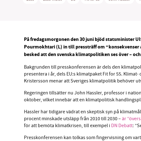
På fredagsmorgonen den 30 juni bjöd statsminister Ul
SM
Pourmokhtari (L) in till pressträff om “konsekvense
besked att den svenska klimatpolitiken ses över – oc
nyhe
Bakgrunden till presskonferensen är dels den klimatpol
presentera i år, dels EU:s klimatpaket Fit for 55. Klima
Kristersson menar att Sveriges klimatpolitik behöver utv
Regeringen tillsätter nu John Hassler, professor i nat
oktober, vilket innebär att en klimatpolitisk handlingsplan
Hassler har tidigare vädrat en skeptisk syn på klimatmå
procent minskade utsläpp från 2010 till 2030 –
är “övers
för att bemöta klimatkrisen, till exempel i
DN Debatt
: ”
Presskonferensen kan tolkas som fingervisning om vart 