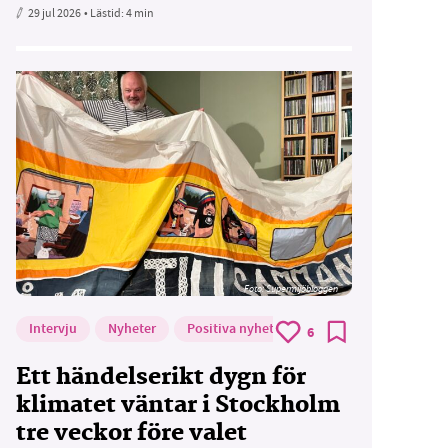
29 jul 2026
• Lästid:
4 min
Foto: Supermijöbloggen
Intervju
Nyheter
Positiva nyheter
6
Ett händelserikt dygn för
klimatet väntar i Stockholm
tre veckor före valet