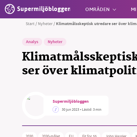
Supermiljöbloggen
OMRÅDEN
MI
Start
/
Nyheter
/
Klimatmålsskeptisk utredare ser över klim
Shift + S
Analys
Nyheter
Klimatmålsskeptisk
ser över klimatpoli
Supermiljöbloggen
30 jun 2023
• Lästid:
3 min
2030
2030-målet
EU
Fit for 55
John Hassler