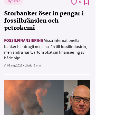
Nyheter
0
Storbanker öser in pengar i
fossilbränslen och
petrokemi
FOSSILFINANSIERING
Vissa internationella
banker har dragit ner sina lån till fossilindustrin,
men andra har tvärtom ökat sin finansiering av
både olje...
03 aug 2026
• Lästid:
3 min