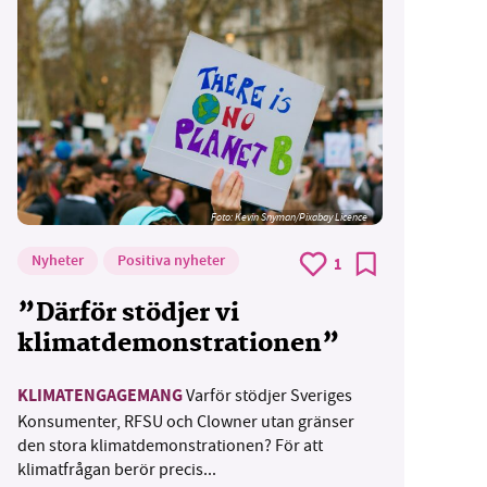
Foto:
Kevin Snyman/Pixabay Licence
Nyheter
Positiva nyheter
1
”Därför stödjer vi
klimatdemonstrationen”
KLIMATENGAGEMANG
Varför stödjer Sveriges
Konsumenter, RFSU och Clowner utan gränser
den stora klimatdemonstrationen? För att
klimatfrågan berör precis...