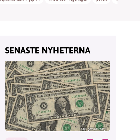
vår
SENASTE NYHETERNA
ete –
Foto:
geralt/Pixabay