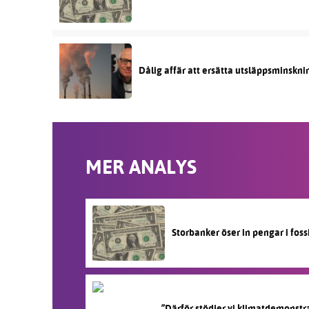
Dålig affär att ersätta utsläppsminskni
MER ANALYS
Storbanker öser in pengar i fos
”Därför stödjer vi klimatdemonstr