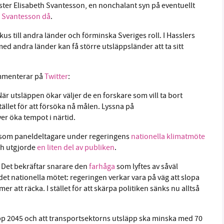
ster Elisabeth Svantesson, en nonchalant syn på eventuellt
 Svantesson då
.
fokus till andra länder och förminska Sveriges roll. I Hasslers
ed andra länder kan få större utsläppsländer att ta sitt
ommenterar på
Twitter
:
är utsläppen ökar väljer de en forskare som vill ta bort
stället för att försöka nå målen. Lyssna på
er öka tempot i närtid.
som paneldeltagare under regeringens
nationella klimatmöte
ch utgjorde
en liten del av publiken
.
 Det bekräftar snarare den
farhåga
som lyftes av såväl
det nationella mötet: regeringen verkar vara på väg att slopa
r att räcka. I stället för att skärpa politiken sänks nu alltså
läpp 2045 och att transportsektorns utsläpp ska minska med 70