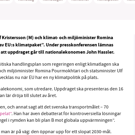
f Kristersson (M) och klimat- och miljöminister Romina
B kämpar för en hållbar framtid. Sedan starten 2010 har 
r av EU:s klimatpaket”. Under presskonferensen lämnas
ideella redaktion drivit miljödebatten framåt genom
h att uppdraget går till nationalekonomen John Hassler.
tsbevakning och granskningar. Nu vill vi utveckla vårt arb
och vi hoppas att du vill hjälpa oss.
itiska handlingsplan som regeringen enligt klimatlagen ska
t- och miljöminister Romina Pourmokhtari och statsminister Ulf
Stötta vårt arbete genom att swisha en slant till
ecklas nu när EU har en ny klimatpolitik på plats.
ionalekonomi, som utredare. Uppdraget ska presenteras den 16
1231368703
 lär dröja till slutet av året.
Läs vad vi vill göra
len, och annat sagt att det svenska transportmålet – 70
pelat”
. Han har även debatterat för kontroversiella lösningar
Segel i rymden kan bli plan B mot globala uppvärmningen”.
man är på väg: den öppnar upp för ett slopat 2030-mål.