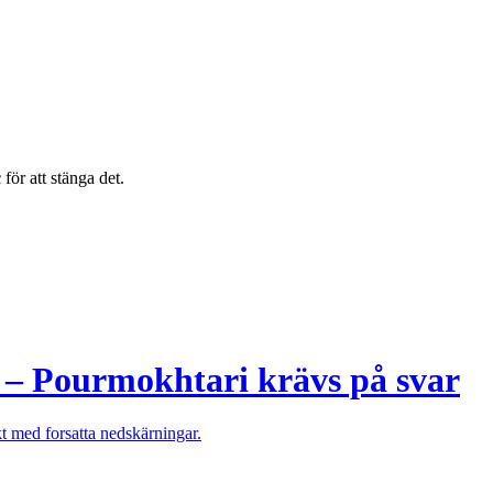
c
för att stänga det.
l – Pourmokhtari krävs på svar
kt med forsatta nedskärningar.