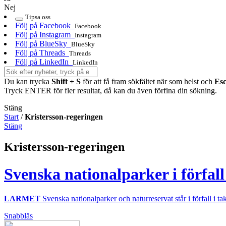
Nej
Tipsa oss
Följ på Facebook
Facebook
Följ på Instagram
Instagram
Följ på BlueSky
BlueSky
Följ på Threads
Threads
Följ på LinkedIn
LinkedIn
Du kan trycka
Shift + S
för att få fram sökfältet när som helst och
Es
Tryck ENTER för fler resultat, då kan du även förfina din sökning.
Stäng
Start
/
Kristersson-regeringen
Stäng
Kristersson-regeringen
Svenska nationalparker i förfal
LARMET
Svenska nationalparker och naturreservat står i förfall i ta
Snabbläs