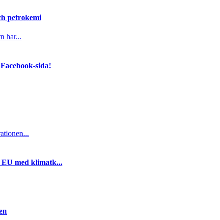
och petrokemi
n har...
 Facebook-sida!
ationen...
i EU med klimatk...
gen