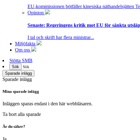
EU-kommissionen bötfäller kinesiska näthandelsjätten T
Opinion
Senaste:
Regeringens kritik mot EU för sänkta utsläpp
I tal och skrift har flera ministrar...
Miljöfakta
Om oss
Stötta SMB
Sök
Sök
Sparade inlägg
Sparade inlägg
Mina sparade inlägg
Inläggen sparas endast i den här webbläsaren.
Ta bort alla sparade
Är du säker?
Ja