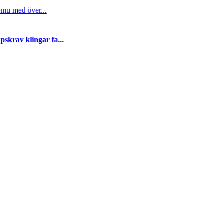
emu med över...
skrav klingar fa...