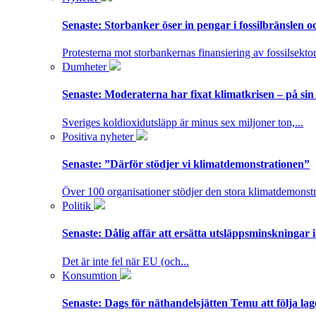
Senaste:
Storbanker öser in pengar i fossilbränslen 
Protesterna mot storbankernas finansiering av fossilsektor
Dumheter
Senaste:
Moderaterna har fixat klimatkrisen – på sin
Sveriges koldioxidutsläpp är minus sex miljoner ton,...
Positiva nyheter
Senaste:
”Därför stödjer vi klimatdemonstrationen”
Över 100 organisationer stödjer den stora klimatdemonstr
Politik
Senaste:
Dålig affär att ersätta utsläppsminskningar 
Det är inte fel när EU (och...
Konsumtion
Senaste:
Dags för näthandelsjätten Temu att följa la