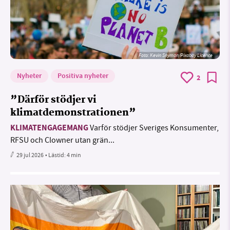
Foto:
Kevin Snyman/Pixabay Licence
Nyheter
Positiva nyheter
2
”Därför stödjer vi
klimatdemonstrationen”
KLIMATENGAGEMANG
Varför stödjer Sveriges Konsumenter,
RFSU och Clowner utan grän...
29 jul 2026
• Lästid:
4 min