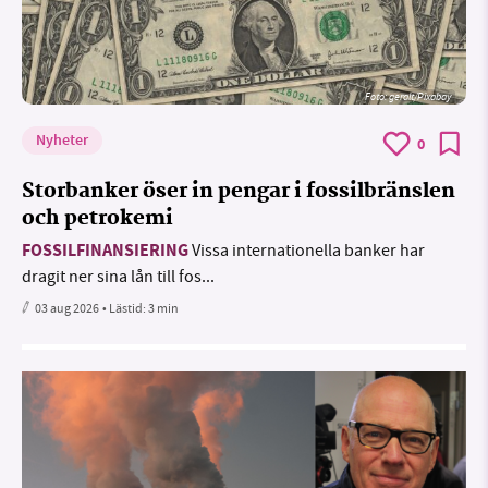
Foto:
geralt/Pixabay
Nyheter
0
Storbanker öser in pengar i fossilbränslen
och petrokemi
FOSSILFINANSIERING
Vissa internationella banker har
dragit ner sina lån till fos...
03 aug 2026
• Lästid:
3 min