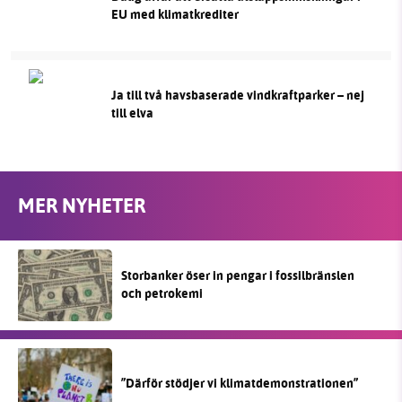
EU med klimatkrediter
Ja till två havsbaserade vindkraftparker – nej
till elva
MER NYHETER
Storbanker öser in pengar i fossilbränslen
och petrokemi
”Därför stödjer vi klimatdemonstrationen”