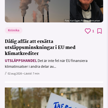
Foto:
Karl Egger, Pixabay, samt privat
Krönika
1
Dålig affär att ersätta
utsläppsminskningar i EU med
klimatkrediter
UTSLÄPPSHANDEL
Det är inte fel när EU finansiera
klimatinsatser i andra delar av...
02 aug 2026
• Lästid:
7 min