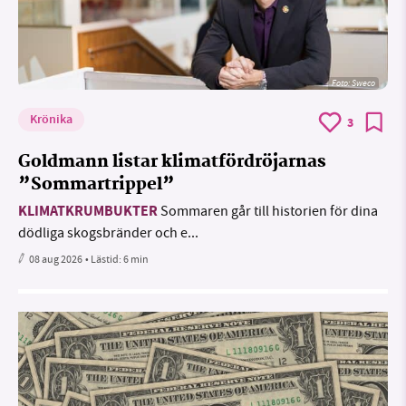
Foto: Sweco
Krönika
3
Goldmann listar klimatfördröjarnas
”Sommartrippel”
KLIMATKRUMBUKTER
Sommaren går till historien för dina
dödliga skogsbränder och e...
08 aug 2026
• Lästid:
6 min