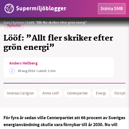
Supermiljöbloggen
Stötta SMB
Foto:
Centerpartiet
Start
/
Nyheter
/
Lööf: ”Allt fler skriker efter grön energi”
Nyheter
Lööf: ”Allt fler skriker efter
grön energi”
HEM
Anders Hellberg
OMRÅDEN
06 aug 2014
• Lästid:
2 min
MILJÖFAKTA
Andreas Carlgren
Annie Lööf
Centerpartiet
Energi
Förnybar
OM OSS
För fyra år sedan ville Centerpartiet att 66 procent av Sveriges
Sök
Sparade inlägg
Tipsa oss
energianvändning skulle vara förnybar till år 2030. Nu vill