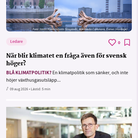
Foto: Jason Mavrommatis (Unsplash), Wikimedia Commons, Canva (montage)
Ledare
0
När blir klimatet en fråga även för svensk
höger?
BLÅ KLIMATPOLITIK?
En klimatpolitik som sänker, och inte
höjer växthusgasutsläpp...
09 aug 2026
• Lästid:
5 min