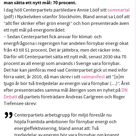
man sätta ett nytt mål: 70 procent.
Facebook
Instagram
BlueSky
I dag höll Centerpartiets partiledare Annie Lööf sitt
sommartal
(pdf) i Nyckelviken utanför Stockholm. Bland annat sa Lööf att
Threads
LinkedIn
”allt fler skriker efter grön energi” och hon presenterade även
SMB kämpar för en hållbar framtid. Sedan
ett nytt mål på energiområdet:
starten 2010 har vår ideella redaktion drivit
– Sedan Centerpartiet fick ansvar för klimat- och
miljödebatten framåt genom
energifrågorna i regeringen har andelen förnybar energi ökat
nyhetsbevakning och granskningar. Nu vill vi
från 43 till 51 procent. Det är jättebra, men det räcker inte.
utveckla vårt arbete – och vi hoppas att du
Därför vill Centerpartiet sätta ett nytt mål, senast 2030 ska 70
vill hjälpa oss.
procent av all energi som används i Sverige vara förnybar.
Det här kan jämföras med vad Centerpartiet gick ut med inför
Stötta vårt arbete genom att swisha en slant till
förra valet, år 2010, då man skrev i sitt
valmanifest
att ”[o]m
tjugo år bör två tredjedelar av energin vara förnybar (…)”. Året
efter presenterades samma mål återigen som en nyhet på
DN
1231368703
Debatt
då partiets företrädare Andreas Carlgreen och Roger
Tiefensee skrev:
Läs vad vi vill göra
Centerpartiets arbetsgrupp för miljö föreslår nu
höjda framtida ambitioner för förnybar energi och
energieffektivisering, bland annat att: Två
tredjedelar av energin bör vara förnybar om knappt