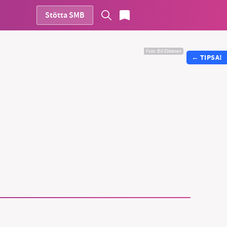
Stötta SMB
Foto: Bill Ebbesen
←
TIPSA!
vår
ete –