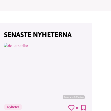
SENASTE NYHETERNA
Foto:
geralt/Pixabay
Nyheter
0