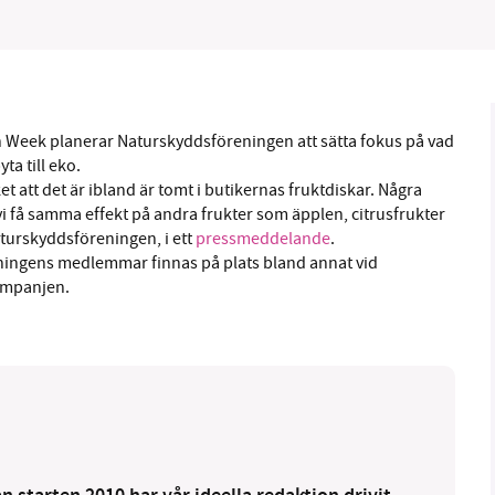
1231368703
Läs vad vi vill göra
 Week planerar Naturskyddsföreningen att sätta fokus på vad
ta till eko.
 att det är ibland är tomt i butikernas fruktdiskar. Några
vi få samma effekt på andra frukter som äpplen, citrusfrukter
turskyddsföreningen, i ett
pressmeddelande
.
ningens medlemmar finnas på plats bland annat vid
kampanjen.