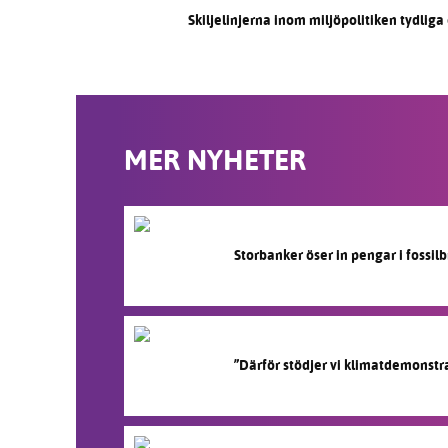
Skiljelinjerna inom miljöpolitiken tydlig
MER NYHETER
Storbanker öser in pengar i fossi
”Därför stödjer vi klimatdemonstr