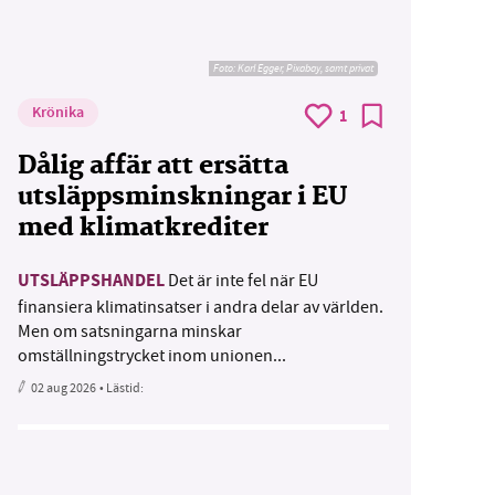
Foto:
Karl Egger, Pixabay, samt privat
Krönika
1
Dålig affär att ersätta
utsläppsminskningar i EU
med klimatkrediter
UTSLÄPPSHANDEL
Det är inte fel när EU
finansiera klimatinsatser i andra delar av världen.
Men om satsningarna minskar
omställningstrycket inom unionen...
02 aug 2026
• Lästid: