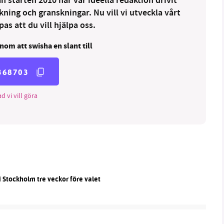
 starten 2010 har vår ideella redaktion drivit
ng och granskningar. Nu vill vi utveckla vårt
as att du vill hjälpa oss.
nom att swisha en slant till
368703
d vi vill göra
i Stockholm tre veckor före valet