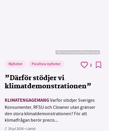
Foto:
Kevin Snyman/Pixabay Licence
Nyheter
Positiva nyheter
2
”Därför stödjer vi
klimatdemonstrationen”
KLIMATENGAGEMANG
Varför stödjer Sveriges
Konsumenter, RFSU och Clowner utan gränser
den stora klimatdemonstrationen? För att
klimatfrågan berör precis...
29 jul 2026
• Lästid: