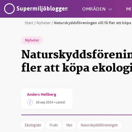
Supermiljöbloggen
OMRÅDEN
MI
Start
/
Nyheter
/
Naturskyddsföreningen vill få fler att köpa
Shift + S
Nyheter
Naturskyddsförening
fler att köpa ekolog
SM
Anders Hellberg
nyhe
26 sep 2014
• Lästid:
Ekologiskt
Frukt
Mat
Naturskyddsföreningen