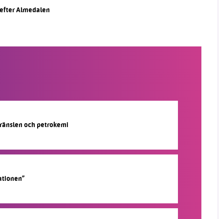
a efter Almedalen
lbränslen och petrokemi
ationen”