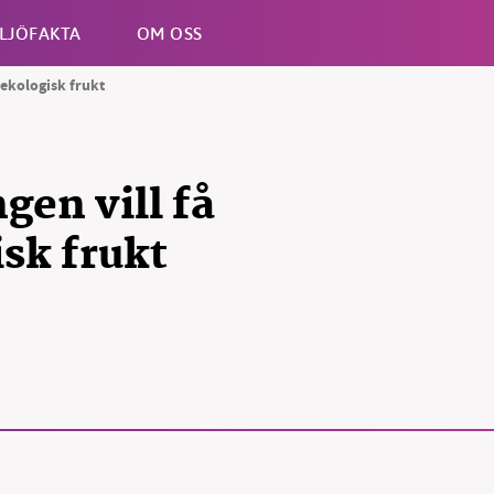
LJÖFAKTA
OM OSS
 ekologisk frukt
Esc
en vill få
isk frukt
B kämpar för en hållbar framtid. Sedan starten 2010 har 
ideella redaktion drivit miljödebatten framåt genom
tsbevakning och granskningar. Nu vill vi utveckla vårt arb
och vi hoppas att du vill hjälpa oss.
Stötta vårt arbete genom att swisha en slant till