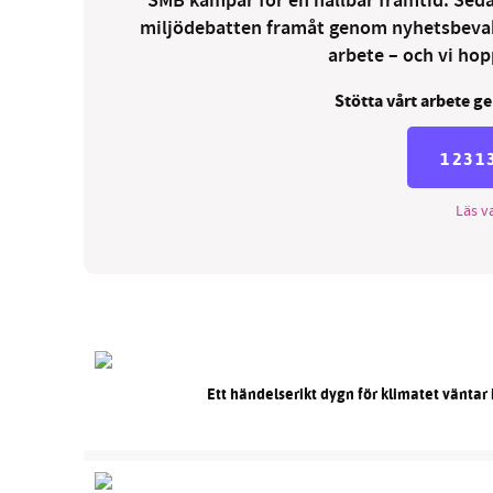
SMB kämpar för en hållbar framtid. Sedan
miljödebatten framåt genom nyhetsbevakni
arbete – och vi hopp
Stötta vårt arbete ge
1231
Läs va
Ett händelserikt dygn för klimatet väntar 