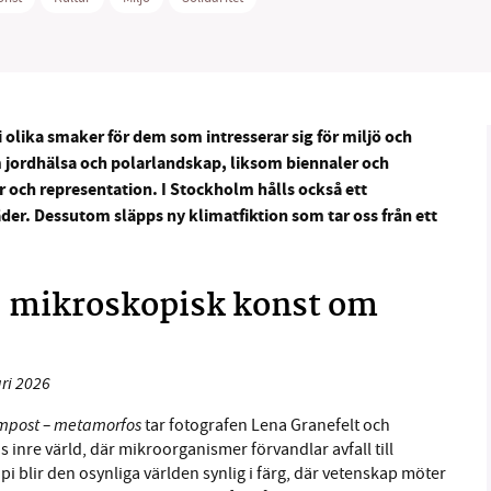
 olika smaker för dem som intresserar sig för miljö och
B kämpar för en hållbar framtid. Sedan starten 2010 har 
m jordhälsa och polarlandskap, liksom biennaler och
ideella redaktion drivit miljödebatten framåt genom
er och representation. I Stockholm hålls också ett
tsbevakning och granskningar. Nu vill vi utveckla vårt arb
der. Dessutom släpps ny klimatfiktion som tar oss från ett
och vi hoppas att du vill hjälpa oss.
Stötta vårt arbete genom att swisha en slant till
: mikroskopisk konst om
1231368703
Läs vad vi vill göra
ri 2026
mpost – metamorfos
tar fotografen Lena Granefelt och
nre värld, där mikroorganismer förvandlar avfall till
 blir den osynliga världen synlig i färg, där vetenskap möter