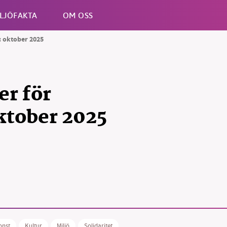
LJÖFAKTA
OM OSS
: oktober 2025
Esc
er för
ktober 2025
onst
Kultur
Miljö
Solidaritet