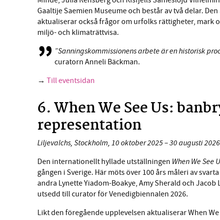
Minde, Julia Rensberg och Risfjells Sameslöjd Vilhelmi
Gaaltije Saemien Museume och består av två delar. Den
aktualiserar också frågor om urfolks rättigheter, mar
miljö- och klimaträttvisa.
”Sanningskommissionens arbete är en historisk pro
curatorn Anneli Bäckman.
→
Till eventsidan
6. When We See Us: banbr
representation
Liljevalchs, Stockholm, 10 oktober 2025 – 30 augusti 2026
When We See Us
Den internationellt hyllade utställningen
gången i Sverige. Här möts över 100 års måleri av svart
andra Lynette Yiadom-Boakye, Amy Sherald och Jacob L
utsedd till curator för Venedigbiennalen 2026.
Likt den föregående upplevelsen aktualiserar When We S