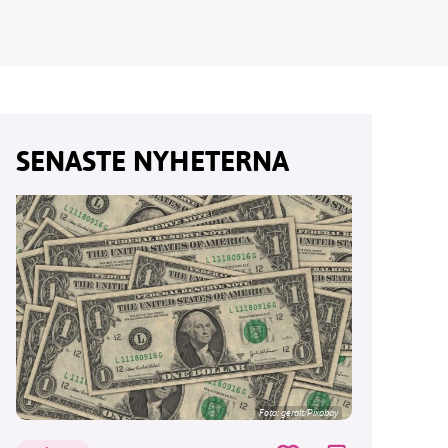
vår
SENASTE NYHETERNA
ete –
Foto:
geralt/Pixabay