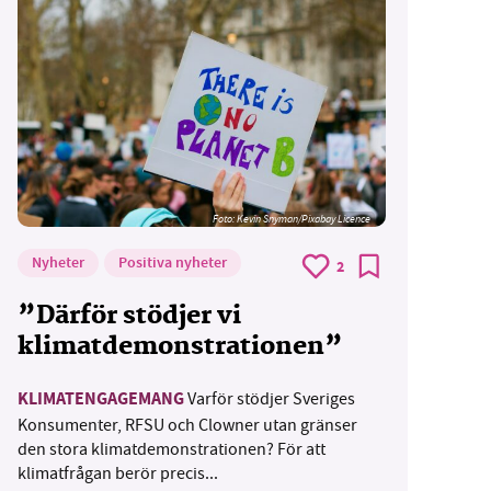
Foto:
Kevin Snyman/Pixabay Licence
Nyheter
Positiva nyheter
2
”Därför stödjer vi
klimatdemonstrationen”
KLIMATENGAGEMANG
Varför stödjer Sveriges
Konsumenter, RFSU och Clowner utan gränser
den stora klimatdemonstrationen? För att
klimatfrågan berör precis...