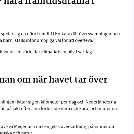
 – nära framtidsdrama i
spelar sig en nära framtid i Kolkata där översvämningar och
 barn, ställs inför omöjliga val för att överleva.
vnad i en värld där klimatkrisen blivit vardag.
man om när havet tar över
tenlinjen flyttar sig en kilometer per dag och Nederländerna
båt, på jakt efter sina förlorade nära och kära, och möter en
v Eva Meijer och nu i engelsk översättning, påminner om
nniska och natur.