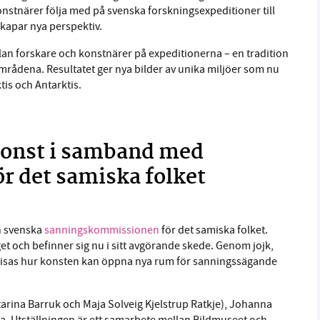
konstnärer följa med på svenska forskningsexpeditioner till
kapar nya perspektiv.
lan forskare och konstnärer på expeditionerna – en tradition
arområdena. Resultatet ger nya bilder av unika miljöer som nu
tis och Antarktis.
 konst i samband med
 det samiska folket
 svenska
sanningskommissionen
för det samiska folket.
t och befinner sig nu i sitt avgörande skede. Genom jojk,
st visas hur konsten kan öppna nya rum för sanningssägande
tarina Barruk och Maja Solveig Kjelstrup Ratkje), Johanna