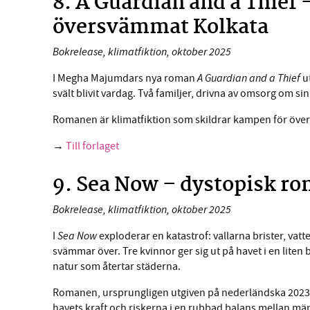
8. A Guardian and a Thief
översvämmat Kolkata
Bokrelease, klimatfiktion, oktober 2025
A Guardian and a Thief
I Megha Majumdars nya roman
ut
svält blivit vardag. Två familjer, drivna av omsorg om sina
Romanen är klimatfiktion som skildrar kampen för överle
→
Till förlaget
9. Sea Now – dystopisk ro
Bokrelease, klimatfiktion, oktober 2025
Sea Now
I
exploderar en katastrof: vallarna brister, vat
svämmar över. Tre kvinnor ger sig ut på havet i en liten 
natur som återtar städerna.
Romanen, ursprungligen utgiven på nederländska 2023 a
havets kraft och riskerna i en rubbad balans mellan mä