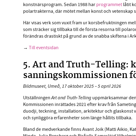
konstnärsprogram. Sedan 1988 har
programmet
låtit 
polartrakterna, där mötet mellan konst och vetenskap s
Här visas verk som vuxit fram ur korsbefruktningen mel
som sträcker sig tillbaka till de första resorna till pol
förändras drastiskt på grund av de snabba skiftena i Ark
→
Till eventsidan
5. Art and Truth-Telling:
sanningskommissionen för
Bildmuseet, Umeå, 17 oktober 2025 – 5 april 2026
Art and Truth-Telling
Utställningen
uppmärksammar den
Kommissionen inrättades 2021 efter krav från Sametinge
duodji, teckning, installation, arkitektur och glaskon
och synliggöra erfarenheter som länge hållits tillbaka.
Bland de medverkande finns Avant Joik (Matti Aikio, Ka