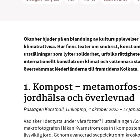
Oktober bjuder på en blandning av kulturupplevelser i
SM
klimaträttvisa. Här finns teater om snöbrist, konst o
utställningar som lyfter solidaritet, urfolks rättighet
nyhe
internationellt konstlab om klimat och vattennära stä
översvämmat Nederländerna till framtidens Kolkata.
1. Kompost – metamorfos
jordhälsa och överlevnad
Passagen Konsthall, Linköping, 4 oktober 2025 – 17 janua
Ko
Vad sker i det tysta under våra fötter? I utställningen
makrofotografen Håkan Kvarnström oss in i kompostens i
livsviktig jord. Genom avancerad svepelektronmikroskopi