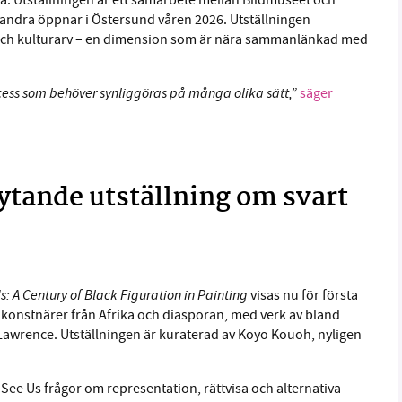
na. Utställningen är ett samarbete mellan Bildmuseet och
 andra öppnar i Östersund våren 2026. Utställningen
k och kulturarv – en dimension som är nära sammanlänkad med
cess som behöver synliggöras på många olika sätt,”
säger
ytande utställning om svart
: A Century of Black Figuration in Painting
visas nu för första
a konstnärer från Afrika och diasporan, med verk av bland
awrence. Utställningen är kuraterad av Koyo Kouoh, nyligen
ee Us frågor om representation, rättvisa och alternativa