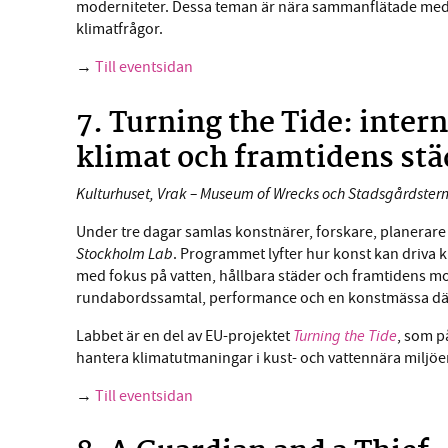
moderniteter. Dessa teman är nära sammanflätade med 
klimatfrågor.
→
Till eventsidan
7. Turning the Tide: inter
klimat och framtidens stä
Kulturhuset, Vrak – Museum of Wrecks och Stadsgårdster
Under tre dagar samlas konstnärer, forskare, planerare 
Stockholm Lab
. Programmet lyfter hur konst kan driv
med fokus på vatten, hållbara städer och framtidens mo
rundabordssamtal, performance och en konstmässa där 1
Turning the Tide
Labbet är en del av EU-projektet
, som på
hantera klimatutmaningar i kust- och vattennära miljö
→
Till eventsidan