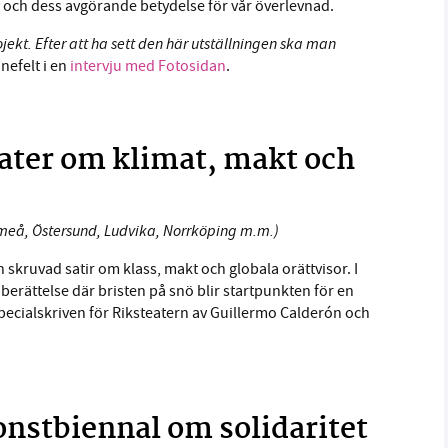
v och dess avgörande betydelse för vår överlevnad.
ojekt. Efter att ha sett den här utställningen ska man
nefelt i en
intervju med Fotosidan
.
eater om klimat, makt och
Umeå, Östersund, Ludvika, Norrköping m.m.)
skruvad satir om klass, makt och globala orättvisor. I
berättelse där bristen på snö blir startpunkten för en
pecialskriven för Riksteatern av Guillermo Calderón och
nstbiennal om solidaritet