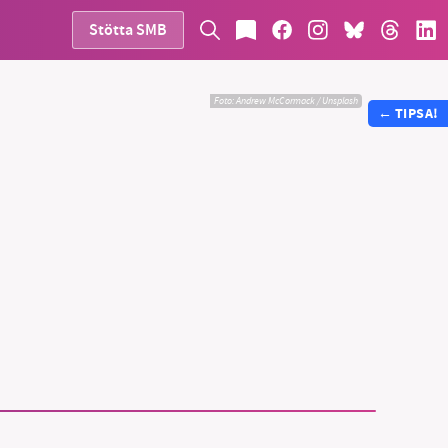
Stötta SMB
Foto:
Andrew McCormack / Unsplash
←
TIPSA!