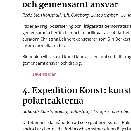
och gemensamt ansvar
Röda Sten Konsthall m.fl. Göteborg, 20 september – 30 
I tider av krig, polarisering och ifrågasatta demokrat
gemensamma berättelser och handlingar av solidaritet.
curatorn Christina Lehnert konstnärer som Siri Derker
internationella röster.
Biennalen vill visa att konst kan vara en motkraft till 
gemensamt ansvar och dialog.
→
Till eventsidan
4. Expedition Konst: kons
polartrakterna
Hallands Konstmuseum, Halmstad, 24 maj – 2 november
Oktober är sista månaden att se Expedition Konst i Hal
andra Lars Lerin, Ida Rödén och konstnärsduon Bigert &