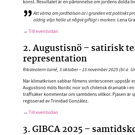
konst. Resultatet är en påminnelse om jordens dolda li
Att värna om jordhälsan är i grunden ett politiskt pr
aldrig vilja hälla ut något giftigt i marken.
Lena Gra
→
Till eventsidan
2. Augustisnö – satirisk t
representation
Riksteatern-turné, 3 oktober – 13 november 2025 (bl.a. 
När klimatkrisen sabbar filmens vinterscener uppstår en 
Augustisnö möts Nordic noir och chilensk dramatik i en 
träffsäker kommentar om samtidens villkor. Pjäsen är s
regisserad av Trinidad González.
→
Till eventsidan
3. GIBCA 2025 – samtidsko