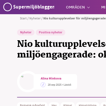
Supermiljöbloggen
OMRÅDEN
MI
Start
/
Nyheter
/
Nio kulturupplevelser för miljöengagerade
Shift + S
Nyheter
Positiva nyheter
Nio kulturupplevels
miljöengagerade: o
Alina Minkova
28 sep 2025
• Lästid:
Biologisk mångfald
Hav
Klimat
klimaträttvisa
K