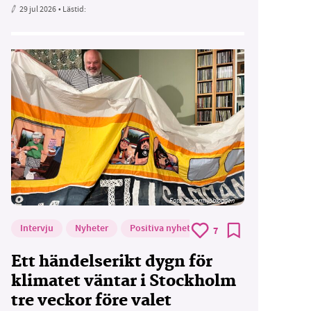
29 jul 2026
• Lästid:
Foto: Supermijöbloggen
Intervju
Nyheter
Positiva nyheter
7
Ett händelserikt dygn för
klimatet väntar i Stockholm
tre veckor före valet