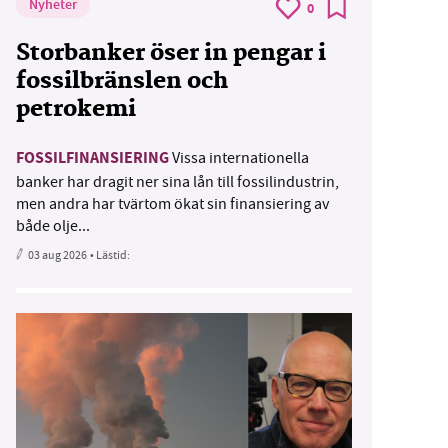
Nyheter
0
Storbanker öser in pengar i
fossilbränslen och
petrokemi
FOSSILFINANSIERING
Vissa internationella
banker har dragit ner sina lån till fossilindustrin,
men andra har tvärtom ökat sin finansiering av
både olje...
03 aug 2026
• Lästid: