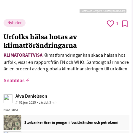
Foto:
Silje Bergum Kinsten/norden.org
Nyheter
1
Urfolks hälsa hotas av
klimatförändringarna
KLIMATORÄTTVISA
Klimatförändringar kan skada hälsan hos
urfolk, visar en rapport från FN och WHO. Samtidigt når mindre
än en procent av den globala klimatfinansieringen till urfolken.
Snabbläs
Alva Danielsson
01 jun 2025
• Lästid:
3 min
RELATERAT
Storbanker öser in pengar i fossilbränslen och petrokemi