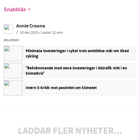
Snabbläs
Annie Croona
20 dec 2023
• Lästid:
12 min
RELATERAT
Minimala investeringar i cykel trots ambitiösa mål om ökad
cykling
”Beklämmande med stora investeringar i biltrafik mitt i en
klimatkris”
Intern S-kritik mot passivitet om klimatet
LADDAR FLER NYHETER...