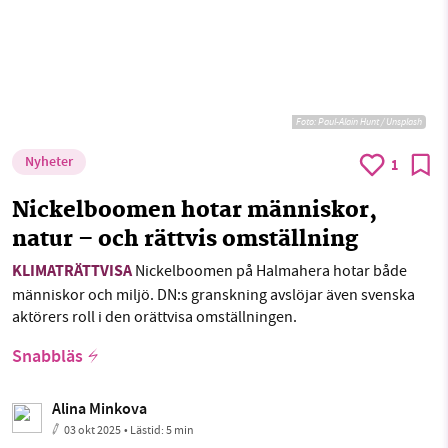
Foto:
Paul-Alain Hunt / Unsplash
Nyheter
1
Nickelboomen hotar människor,
natur – och rättvis omställning
KLIMATRÄTTVISA
Nickelboomen på Halmahera hotar både
människor och miljö. DN:s granskning avslöjar även svenska
aktörers roll i den orättvisa omställningen.
Snabbläs
Alina Minkova
03 okt 2025
• Lästid:
5 min