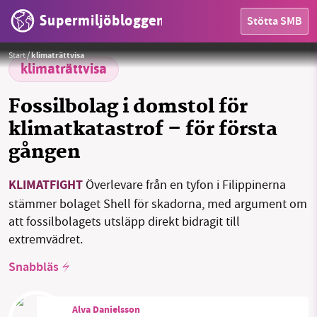
Supermiljöbloggen
Stötta SMB
Aktivister och tyfonöverlevare stämmer Shell.
Foto:
Fossil Free London / Angela Christofilou
Start
/
klimaträttvisa
klimaträttvisa
Fossilbolag i domstol för
klimatkatastrof – för första
gången
HEM
KLIMATFIGHT
Överlevare från en tyfon i Filippinerna
stämmer bolaget Shell för skadorna, med argument om
OMRÅDEN
att fossilbolagets utsläpp direkt bidragit till
MILJÖFAKTA
extremvädret.
Snabbläs
OM OSS
Alva Danielsson