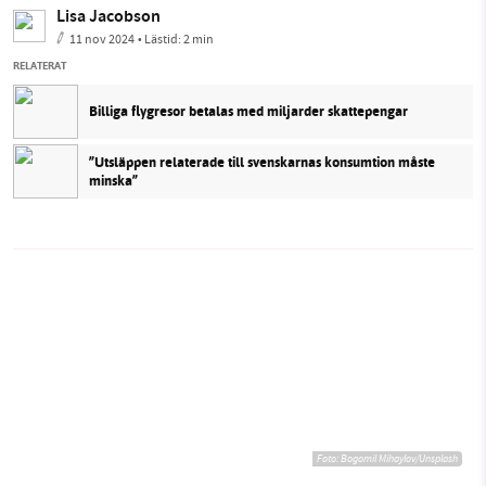
Lisa Jacobson
11 nov 2024
• Lästid:
2 min
RELATERAT
Billiga flygresor betalas med miljarder skattepengar
”Utsläppen relaterade till svenskarnas konsumtion måste
minska”
Foto:
Bogomil Mihaylov/Unsplash