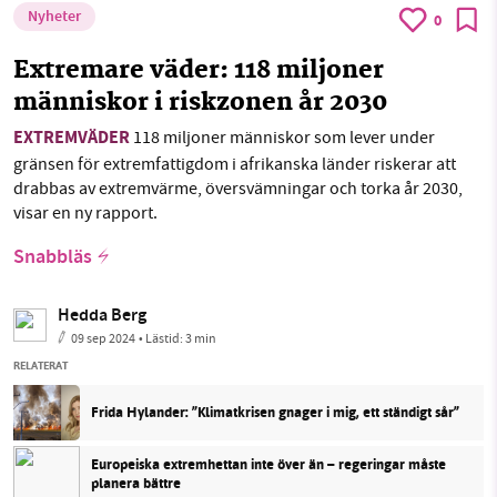
Nyheter
0
Extremare väder: 118 miljoner
människor i riskzonen år 2030
EXTREMVÄDER
118 miljoner människor som lever under
gränsen för extremfattigdom i afrikanska länder riskerar att
drabbas av extremvärme, översvämningar och torka år 2030,
visar en ny rapport.
Snabbläs
Hedda Berg
09 sep 2024
• Lästid:
3 min
RELATERAT
Frida Hylander: ”Klimatkrisen gnager i mig, ett ständigt sår”
Europeiska extremhettan inte över än – regeringar måste
planera bättre