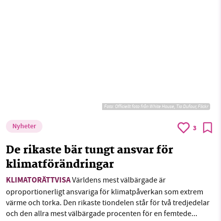
Foto:
Officiellt foto från White House, Tia Dufour, Flickr
Nyheter
3
De rikaste bär tungt ansvar för
klimatförändringar
KLIMATORÄTTVISA
Världens mest välbärgade är
oproportionerligt ansvariga för klimatpåverkan som extrem
värme och torka. Den rikaste tiondelen står för två tredjedelar
och den allra mest välbärgade procenten för en femtede...