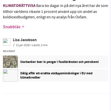
KLIMATORÄTTVISA
Bara tio dagar in på det nya året har de som
tillhör världens rikaste 1 procent använt upp sin andel av
koldioxidbudgeten, enligt en ny analys från Oxfam.
Snabbläs
Lisa Jacobson
11 jan 2026
• Lästid:
2 min
RELATERAT
Storbanker öser in pengar i fossilbränslen och petrokemi
Dålig affär att ersätta utsläppsminskningar i EU med
klimatkrediter