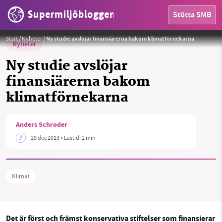
Supermiljöbloggen
Stötta SMB
Start
/
Nyheter
/
Ny studie avslöjar finansiärerna bakom klimatförnekarna
Nyheter
Ny studie avslöjar
finansiärerna bakom
klimatförnekarna
HEM
OMRÅDEN
Anders Schroder
28 dec 2013
• Lästid:
2 min
MILJÖFAKTA
OM OSS
Klimat
Sök
Sparade inlägg
Tipsa oss
Det är först och främst konservativa stiftelser som finansierar