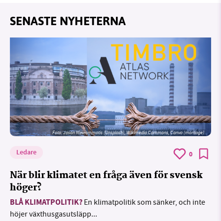
SENASTE NYHETERNA
Foto: Jason Mavrommatis (Unsplash), Wikimedia Commons, Canva (montage)
Ledare
0
När blir klimatet en fråga även för svensk
höger?
BLÅ KLIMATPOLITIK?
En klimatpolitik som sänker, och inte
höjer växthusgasutsläpp...