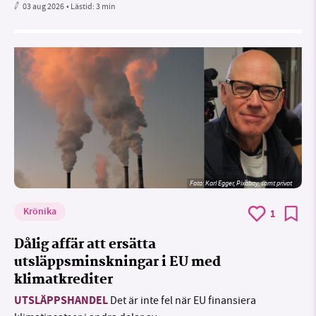
03 aug 2026
• Lästid:
3 min
Foto:
Karl Egger, Pixabay, samt privat
Krönika
1
Dålig affär att ersätta
utsläppsminskningar i EU med
klimatkrediter
UTSLÄPPSHANDEL
Det är inte fel när EU finansiera