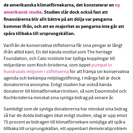
de amerikanska klimatförnekarna, det konstaterar en
ny
Facebook
Instagram
BlueSky
amerikansk studie
. Studien slår dock också fast att
finansiärerna blir allt bättre på att dölja var pengarna
Threads
LinkedIn
SMB kämpar för en hållbar framtid. Sedan
kommer ifrån, och att en majoritet av pengarna inte går att
starten 2010 har vår ideella redaktion drivit
spåra tillbaka till ursprungskällan.
miljödebatten framåt genom
Varifrån de konservativa stiftelserna får sina pengar är långt
nyhetsbevakning och granskningar. Nu vill vi
ifrån alltid känt. En del kända institut som The heritage
utveckla vårt arbete – och vi hoppas att du
Foundation, och Cato institute har tydliga kopplingar till
vill hjälpa oss.
miljardärer som Koch-bröderna, som öppet
pumpat in
hundratals miljoner i stiftelserna
för att främja sin konservativa
Stötta vårt arbete genom att swisha en slant till
agenda och bekämpa miljölagstiftning. I många fall är dock
donatorerna anonyma. Enligt studien har också kända
1231368703
donatorer till klimatförnekarrörelsen, så som Exxonmobil och
Kochbröderna minskat sina synliga bidrag på senare år.
Läs vad vi vill göra
Samtidigt som de synliga donatorerna har minskat sina bidrag
så har de dolda bidragen ökat enligt studien, idag är upp emot
75 procent av bidragen till klimatförnekare omöjliga att spåra
tillbaka till ursprungskällan, ett uppenbart demokratiproblem