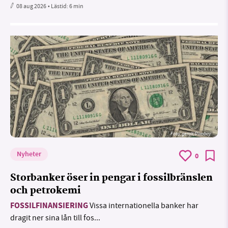
08 aug 2026
• Lästid:
6 min
Foto:
geralt/Pixabay
Nyheter
0
Storbanker öser in pengar i fossilbränslen
och petrokemi
FOSSILFINANSIERING
Vissa internationella banker har
dragit ner sina lån till fos...