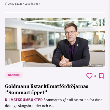
09 aug 2026
• Lästid:
5 min
Foto: Sweco
Krönika
3
Goldmann listar klimatfördröjarnas
”Sommartrippel”
KLIMATKRUMBUKTER
Sommaren går till historien för dina
dödliga skogsbränder och e...