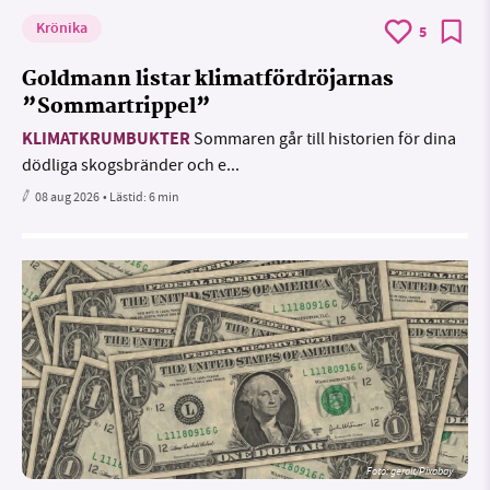
Krönika
5
Goldmann listar klimatfördröjarnas
”Sommartrippel”
KLIMATKRUMBUKTER
Sommaren går till historien för dina
dödliga skogsbränder och e...
08 aug 2026
• Lästid:
6 min
Foto:
geralt/Pixabay