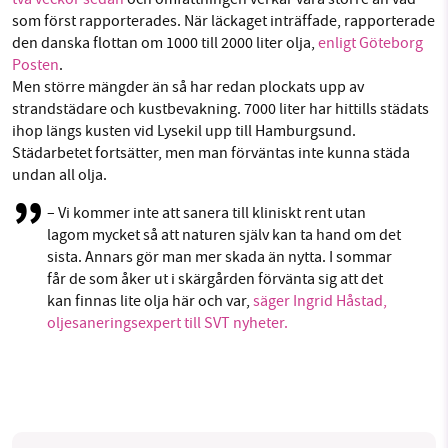
Facebook
Instagram
BlueSky
som först rapporterades. När läckaget inträffade, rapporterade
den danska flottan om 1000 till 2000 liter olja,
enligt Göteborg
Posten
.
Threads
LinkedIn
SMB kämpar för en hållbar framtid. Sedan
Men större mängder än så har redan plockats upp av
starten 2010 har vår ideella redaktion drivit
strandstädare och kustbevakning. 7000 liter har hittills städats
miljödebatten framåt genom
ihop längs kusten vid Lysekil upp till Hamburgsund.
Städarbetet fortsätter, men man förväntas inte kunna städa
nyhetsbevakning och granskningar. Nu vill vi
undan all olja.
utveckla vårt arbete – och vi hoppas att du
vill hjälpa oss.
– Vi kommer inte att sanera till kliniskt rent utan
lagom mycket så att naturen själv kan ta hand om det
Stötta vårt arbete genom att swisha en slant till
sista. Annars gör man mer skada än nytta. I sommar
får de som åker ut i skärgården förvänta sig att det
1231368703
kan finnas lite olja här och var,
säger Ingrid Håstad,
oljesaneringsexpert till SVT nyheter.
Läs vad vi vill göra