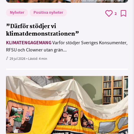
Foto:
Kevin Snyman/Pixabay Licence
Nyheter
Positiva nyheter
2
”Därför stödjer vi
klimatdemonstrationen”
KLIMATENGAGEMANG
Varför stödjer Sveriges Konsumenter,
RFSU och Clowner utan grän...
29 jul 2026
• Lästid:
4 min
Foto: Supermijöbloggen