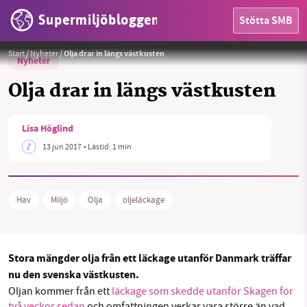
Supermiljöbloggen
Stötta SMB
Foto:
Jenn Farr
Start
/
Nyheter
/
Olja drar in längs västkusten
Nyheter
Olja drar in längs västkusten
HEM
Lisa Höglind
13 jun 2017
• Lästid:
1 min
OMRÅDEN
MILJÖFAKTA
Hav
Miljö
Olja
oljeläckage
OM OSS
Stora mängder olja från ett läckage utanför Danmark träffar
nu den svenska västkusten.
Sök
Sparade inlägg
Tipsa oss
Oljan kommer från ett
läckage som skedde utanför Skagen för
två veckor sedan
och omfattningen verkar vara större än vad