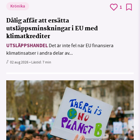
Krönika
1
Dålig affär att ersätta
utsläppsminskningar i EU med
klimatkrediter
UTSLÄPPSHANDEL
Det är inte fel när EU finansiera
klimatinsatser i andra delar av...
02 aug 2026
• Lästid:
7 min