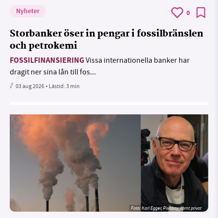
Nyheter
0
Storbanker öser in pengar i fossilbränslen
och petrokemi
FOSSILFINANSIERING
Vissa internationella banker har
dragit ner sina lån till fos...
03 aug 2026
• Lästid:
3 min
Foto:
Karl Egger, Pixabay, samt privat