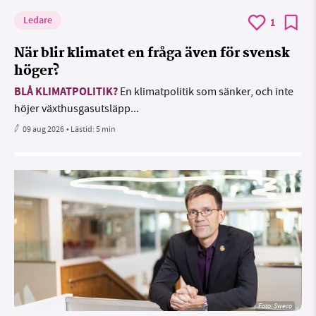
Ledare
1
När blir klimatet en fråga även för svensk
höger?
BLÅ KLIMATPOLITIK?
En klimatpolitik som sänker, och inte
höjer växthusgasutsläpp...
09 aug 2026
• Lästid:
5 min
Foto: Sweco