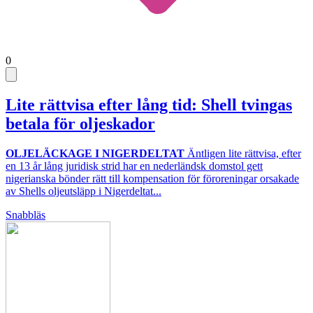
0
Lite rättvisa efter lång tid: Shell tvingas
betala för oljeskador
OLJELÄCKAGE I NIGERDELTAT
Äntligen lite rättvisa, efter
en 13 år lång juridisk strid har en nederländsk domstol gett
nigerianska bönder rätt till kompensation för föroreningar orsakade
av Shells oljeutsläpp i Nigerdeltat...
Snabbläs