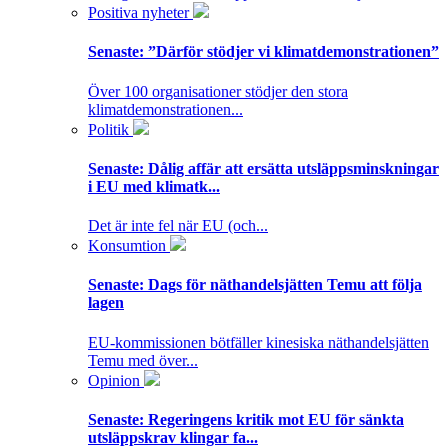
Positiva nyheter
Senaste:
”Därför stödjer vi klimatdemonstrationen”
Över 100 organisationer stödjer den stora
klimatdemonstrationen...
Politik
Senaste:
Dålig affär att ersätta utsläppsminskningar
i EU med klimatk...
Det är inte fel när EU (och...
Konsumtion
Senaste:
Dags för näthandelsjätten Temu att följa
lagen
EU-kommissionen bötfäller kinesiska näthandelsjätten
Temu med över...
Opinion
Senaste:
Regeringens kritik mot EU för sänkta
utsläppskrav klingar fa...