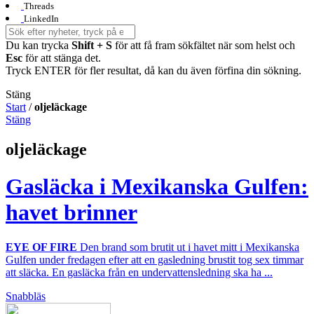
Threads
LinkedIn
Du kan trycka
Shift + S
för att få fram sökfältet när som helst och
Esc
för att stänga det.
Tryck ENTER för fler resultat, då kan du även förfina din sökning.
Stäng
Start
/
oljeläckage
Stäng
oljeläckage
Gasläcka i Mexikanska Gulfen:
havet brinner
EYE OF FIRE
Den brand som brutit ut i havet mitt i Mexikanska
Gulfen under fredagen efter att en gasledning brustit tog sex timmar
att släcka. En gasläcka från en undervattensledning ska ha ...
Snabbläs