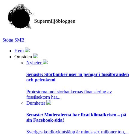
Supermiljöbloggen
Stötta SMB
Hem
Områden
Nyheter
Senaste:
Storbanker öser in pengar i fossilbränslen
och petrokemi
Protesterna mot storbankernas finansiering av
fossilsektorn har...
Dumheter
Senaste:
Moderaterna har fixat klimatkrisen – på
sin Facebook-sida!
Sveriges koldioxidutsläpp är minus sex miljoner ton,...