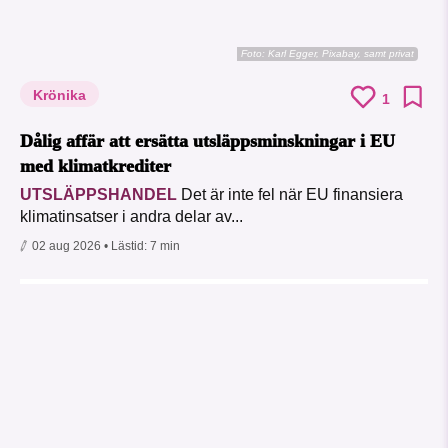
Foto:
Karl Egger, Pixabay, samt privat
Krönika
1
Dålig affär att ersätta utsläppsminskningar i EU
med klimatkrediter
UTSLÄPPSHANDEL
Det är inte fel när EU finansiera
klimatinsatser i andra delar av...
02 aug 2026
• Lästid:
7 min