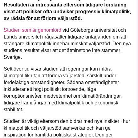
1231368703
Facebook
Instagram
BlueSky
Resultaten är intressanta eftersom tidigare forskning
visat att politiker ofta undviker progressiv klimatpolitik,
av rädsla för att förlora väljarstöd.
Läs vad vi vill göra
Threads
LinkedIn
Studien som är genomförd
vid Göteborgs universitet och
Lunds universitet ifrågasätter tidigare antaganden om att
strängare klimatpolitik innebär minskat väljarstöd. Den nya
studiens resultat visar att det åtminstone inte stämmer i
Sverige.
Sett över tid visar studien att regeringar kan införa
klimatpolitik utan att förlora väljarstöd, särskilt under
fördelaktiga omständigheter. Sådana omständigheter
inkluderar ett högt politiskt förtroende, låga
korruptionsnivåer, medvetenhet om klimatförändringar,
tidigare framgångar med klimatpolitik och ekonomisk
stabilitet.
Studien är viktig eftersom den bidrar med nya insikter i hur
klimatpolitik och väljarstöd samverkar och kan ge
inspiration för framtida politiska strategier. Den ger