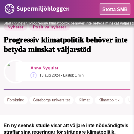
Supermiljöbloggen
Stötta SMB
Statsministern öppnar för dialog om regeringens klimatpolitik i vår – kommer han att lyssna?
Foto:
Moderaterna
Start
/
Nyheter
/
Progressiv klimatpolitik behöver inte betyda minskat väljarst
Nyheter
Positiva nyheter
Progressiv klimatpolitik behöver inte
betyda minskat väljarstöd
HEM
Anna Nyquist
OMRÅDEN
SMB kämpar för en hållbar framtid. Sedan
13 aug 2024
• Lästid:
1 min
starten 2010 har vår ideella redaktion
MILJÖFAKTA
drivit miljödebatten framåt genom
nyhetsbevakning och granskningar. Nu
OM OSS
Forskning
Göteborgs universitet
Klimat
Klimatpolitik
Lun
vill vi utveckla vårt arbete – och vi
hoppas att du vill hjälpa oss.
Sök
Sparade inlägg
Tipsa oss
Stötta vårt arbete genom att swisha en slant till
En ny svensk studie visar att väljare inte nödvändigtvis
straffar sina regeringar för strängare klimatpolitik.