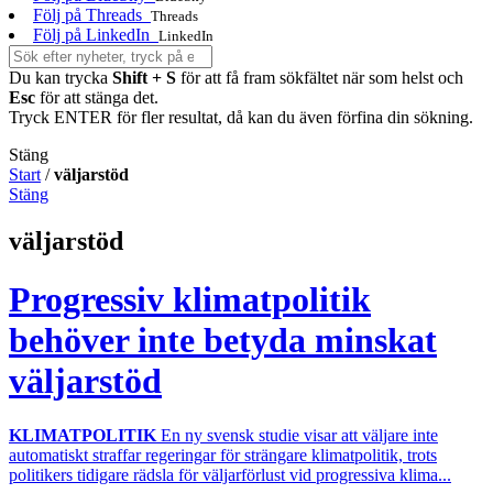
Följ på Threads
Threads
Följ på LinkedIn
LinkedIn
Du kan trycka
Shift + S
för att få fram sökfältet när som helst och
Esc
för att stänga det.
Tryck ENTER för fler resultat, då kan du även förfina din sökning.
Stäng
Start
/
väljarstöd
Stäng
väljarstöd
Progressiv klimatpolitik
behöver inte betyda minskat
väljarstöd
KLIMATPOLITIK
En ny svensk studie visar att väljare inte
automatiskt straffar regeringar för strängare klimatpolitik, trots
politikers tidigare rädsla för väljarförlust vid progressiva klima...