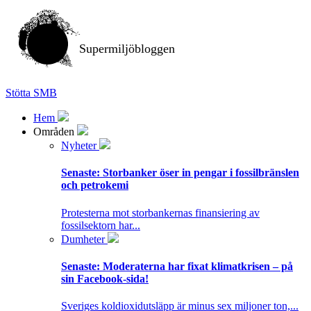
Supermiljöbloggen
Stötta SMB
Hem
Områden
Nyheter
Senaste:
Storbanker öser in pengar i fossilbränslen
och petrokemi
Protesterna mot storbankernas finansiering av
fossilsektorn har...
Dumheter
Senaste:
Moderaterna har fixat klimatkrisen – på
sin Facebook-sida!
Sveriges koldioxidutsläpp är minus sex miljoner ton,...