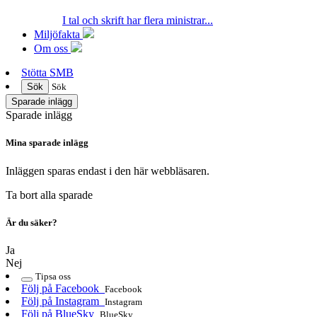
I tal och skrift har flera ministrar...
Miljöfakta
Om oss
Stötta SMB
Sök
Sök
Sparade inlägg
Sparade inlägg
Mina sparade inlägg
Inläggen sparas endast i den här webbläsaren.
Ta bort alla sparade
Är du säker?
Ja
Nej
Tipsa oss
Följ på Facebook
Facebook
Följ på Instagram
Instagram
Följ på BlueSky
BlueSky