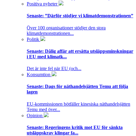
Positiva nyheter
Senaste:
”Därför stödjer vi klimatdemonstrationen”
Över 100 organisationer stödjer den stora
klimatdemonstrationen...
Politik
Senaste:
Dålig affär att ersätta utsläppsminskningar
i EU med klimatk...
Det är inte fel när EU (och...
Konsumtion
Senaste:
Dags för näthandelsjätten Temu att följa
lagen
EU-kommissionen bötfäller kinesiska näthandelsjätten
Temu med över...
Opinion
Senaste:
Regeringens kritik mot EU för sänkta
utsläppskrav klingar fa...