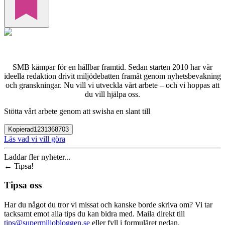
SMB kämpar för en hållbar framtid. Sedan starten 2010 har vår
ideella redaktion drivit miljödebatten framåt genom nyhetsbevakning
och granskningar. Nu vill vi utveckla vårt arbete – och vi hoppas att
du vill hjälpa oss.
Stötta vårt arbete genom att swisha en slant till
Kopierad
1231368703
Läs vad vi vill göra
Laddar fler nyheter...
←
Tipsa!
Tipsa oss
Har du något du tror vi missat och kanske borde skriva om? Vi tar
tacksamt emot alla tips du kan bidra med. Maila direkt till
tips@supermiljobloggen.se
eller fyll i formuläret nedan.