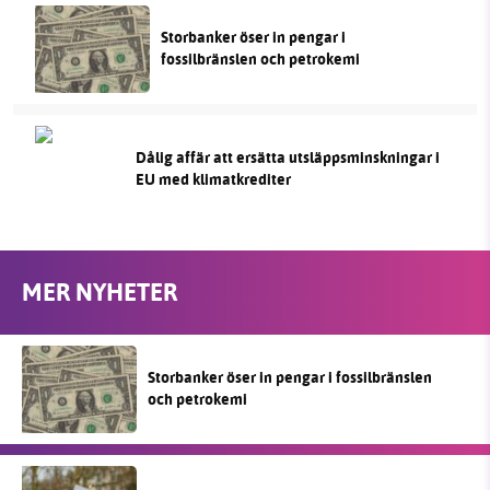
Storbanker öser in pengar i
fossilbränslen och petrokemi
Dålig affär att ersätta utsläppsminskningar i
EU med klimatkrediter
MER NYHETER
Storbanker öser in pengar i fossilbränslen
och petrokemi