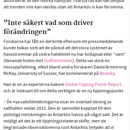
absorberas av den mörka havsytan. I värsta fall kan det betyda
att trenden inte kan vändas utan att Antarktis is kan försvinna.
”Inte säkert vad som driver
förändringen”
Forskarna har fått en del kritik eftersom ett pressmeddelande
kunde tolkas som att de påstod att det stora systemet av
havsströmmar på södra halvklotet nu har kollapsat eller ”vänt”
(liknande hoten mot
Golfströmmen
). Detta var dock en
missuppfattning, vilket bland andra forskaren David Armstrong
McKay, University of Sussex, har kommenterat på
Bluesky
.
Han är en av experterna bakom
Global Tipping Points Report
och är tveksam till om detta verkligen är en ny tippningspunkt.
– De nya satellitmätningarna visar en oväntad ökning av
salthalten sedan 2015. Den är sannolikt kopplad till den
plötsliga minskningen av Antarktis havsis på något sätt. Det är
möjligt att det är ett tippningsrelaterat skifte, men de
begränsade observationerna runt Antarktis betyder att vi