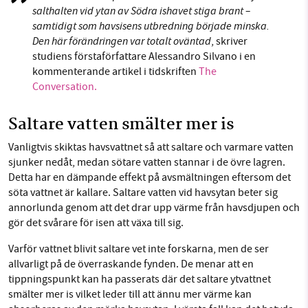
salthalten vid ytan av Södra ishavet stiga brant –
samtidigt som havsisens utbredning började minska.
Den här förändringen var totalt oväntad
, skriver
studiens förstaförfattare Alessandro Silvano i en
kommenterande artikel i tidskriften
The
Conversation.
Saltare vatten smälter mer is
Vanligtvis skiktas havsvattnet så att saltare och varmare vatten
sjunker nedåt, medan sötare vatten stannar i de övre lagren.
Detta har en dämpande effekt på avsmältningen eftersom det
söta vattnet är kallare. Saltare vatten vid havsytan beter sig
annorlunda genom att det drar upp värme från havsdjupen och
gör det svårare för isen att växa till sig.
Varför vattnet blivit saltare vet inte forskarna, men de ser
allvarligt på de överraskande fynden. De menar att en
tippningspunkt kan ha passerats där det saltare ytvattnet
smälter mer is vilket leder till att ännu mer värme kan