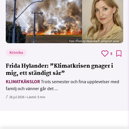
Foto:
Photo by Alexandre P. Junior och privat
Krönika
5
Frida Hylander: ”Klimatkrisen gnager i
mig, ett ständigt sår”
KLIMATKÄNSLOR
Trots semester och fina upplevelser med
familj och vänner går det ...
26 jul 2026
• Lästid:
5 min