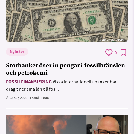
Foto:
geralt/Pixabay
Nyheter
0
Storbanker öser in pengar i fossilbränslen
och petrokemi
FOSSILFINANSIERING
Vissa internationella banker har
dragit ner sina lån till fos...
03 aug 2026
• Lästid:
3 min