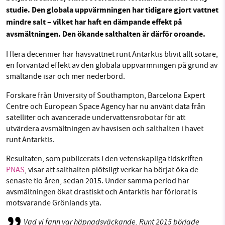
studie. Den globala uppvärmningen har tidigare gjort vattnet
mindre salt – vilket har haft en dämpande effekt på
Facebook
Instagram
BlueSky
avsmältningen. Den ökande salthalten är därför oroande.
SMB kämpar för en hållbar framtid. Sedan
Threads
LinkedIn
starten 2010 har vår ideella redaktion drivit
I flera decennier har havsvattnet runt Antarktis blivit allt sötare,
miljödebatten framåt genom
en förväntad effekt av den globala uppvärmningen på grund av
smältande isar och mer nederbörd.
nyhetsbevakning och granskningar. Nu vill vi
utveckla vårt arbete – och vi hoppas att du
Forskare från University of Southampton, Barcelona Expert
vill hjälpa oss.
Centre och European Space Agency har nu använt data från
satelliter och avancerade undervattensrobotar för att
Stötta vårt arbete genom att swisha en slant till
utvärdera avsmältningen av havsisen och salthalten i havet
runt Antarktis.
1231368703
Resultaten, som publicerats i den vetenskapliga tidskriften
PNAS
, visar att salthalten plötsligt verkar ha börjat öka de
Läs vad vi vill göra
senaste tio åren, sedan 2015. Under samma period har
avsmältningen ökat drastiskt och Antarktis har förlorat is
motsvarande Grönlands yta.
Vad vi fann var häpnadsväckande. Runt 2015 började