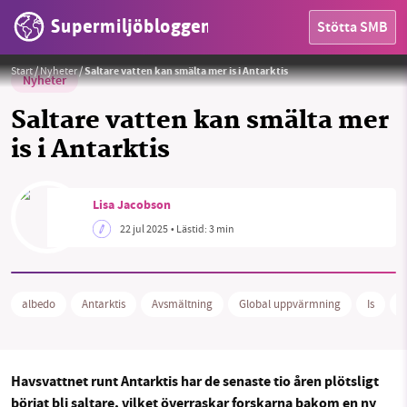
Supermiljöbloggen
Stötta SMB
Foto:
Alkalenski / Pixabay
Start
/
Nyheter
/
Saltare vatten kan smälta mer is i Antarktis
Nyheter
Saltare vatten kan smälta mer
is i Antarktis
HEM
Lisa Jacobson
22 jul 2025
• Lästid:
3 min
OMRÅDEN
MILJÖFAKTA
albedo
Antarktis
Avsmältning
Global uppvärmning
Is
K
OM OSS
Havsvattnet runt Antarktis har de senaste tio åren plötsligt
Sök
Sparade inlägg
Tipsa oss
börjat bli saltare, vilket överraskar forskarna bakom en ny