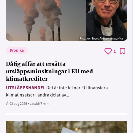
Foto:
Karl Egger, Pixabay, samt privat
Krönika
1
Dålig affär att ersätta
utsläppsminskningar i EU med
klimatkrediter
UTSLÄPPSHANDEL
Det är inte fel när EU finansiera
klimatinsatser i andra delar av...
02 aug 2026
• Lästid:
7 min