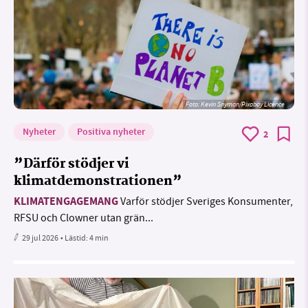
Foto:
Kevin Snyman/Pixabay Licence
Nyheter
Positiva nyheter
2
”Därför stödjer vi
klimatdemonstrationen”
KLIMATENGAGEMANG
Varför stödjer Sveriges Konsumenter,
RFSU och Clowner utan grän...
29 jul 2026
• Lästid:
4 min