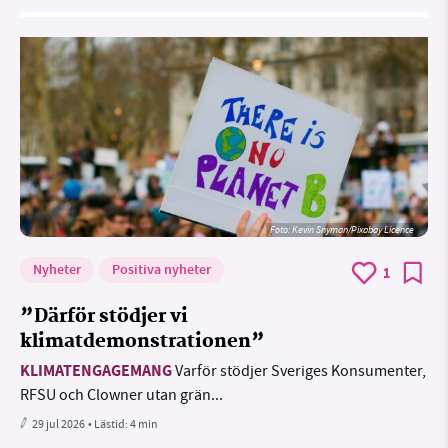
Foto:
Kevin Snyman/Pixabay Licence
Nyheter
Positiva nyheter
1
”Därför stödjer vi
klimatdemonstrationen”
KLIMATENGAGEMANG
Varför stödjer Sveriges Konsumenter,
RFSU och Clowner utan grän...
29 jul 2026
• Lästid:
4 min