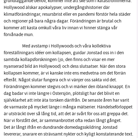
grundläggande behov, kommer inte att ske som i katastroffilmerna. 
Hollywood älskar apokalypser, undergångshistorier där 
klimatförändringar, resursbrist eller en pandemi förstör hela städer 
och regioner på bara några dagar. Förändringen är brutal och 
kommer att kasta omkull våra liv innan vi hinner stänga vår 
förvånade mun.
Med avstamp i Hollywoods och våra kollektiva 
föreställningars idéer om kollapsen, guidar Jonstad oss in i den 
samtida kollapsforskningen (jo, den finns och visar en mer 
nyanserad bild än Hollywood) och dess slutsatser. När den stora 
kollapsen kommer, är vi kanske inte ens medvetna om det förrän 
efteråt. Något slutar fungera och vi vänjer oss sakta vid det. 
Förändringen kommer stegvis och vi märker den ibland knappt. En 
dag badar vi inte längre i Östersjön, plötsligt har det blivit en 
självklarhet att inte äta torsken därifrån. De senaste åren har varit 
de varmaste på mycket länge i många mätserier. Händelseförloppet 
är utsträckt över så lång tid, att det är svårt för oss att greppa det. 
När vi förstått det, är sammanbrottet ofta redan långt gånget. 
Det är långt ifrån en dundrande domedagsskildring Jonstad 
levererar, snarare en strävsamt nykter och kyligt konstaterande text. 