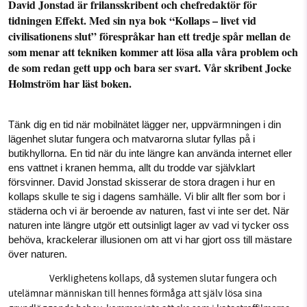
David Jonstad är frilansskribent och chefredaktör för 
tidningen Effekt. Med sin nya bok “Kollaps – livet vid 
Facebook
Instagram
BlueSky
civilisationens slut” förespråkar han ett tredje spår mellan de 
som menar att tekniken kommer att lösa alla våra problem och 
SMB kämpar för en hållbar framtid. Sedan
de som redan gett upp och bara ser svart. Vår skribent Jocke 
Threads
LinkedIn
starten 2010 har vår ideella redaktion drivit
Holmström har läst boken.
miljödebatten framåt genom
nyhetsbevakning och granskningar. Nu vill vi
utveckla vårt arbete – och vi hoppas att du
Tänk dig en tid när mobilnätet lägger ner, uppvärmningen i din 
vill hjälpa oss.
lägenhet slutar fungera och matvarorna slutar fyllas på i 
butikhyllorna. En tid när du inte längre kan använda internet eller 
ens vattnet i kranen hemma, allt du trodde var självklart 
Stötta vårt arbete genom att swisha en slant till
försvinner. David Jonstad skisserar de stora dragen i hur en 
kollaps skulle te sig i dagens samhälle. Vi blir allt fler som bor i 
1231368703
städerna och vi är beroende av naturen, fast vi inte ser det. När 
naturen inte längre utgör ett outsinligt lager av vad vi tycker oss 
Läs vad vi vill göra
behöva, krackelerar illusionen om att vi har gjort oss till mästare 
över naturen. 
Verklighetens kollaps, då systemen slutar fungera och 
utelämnar människan till hennes förmåga att själv lösa sina 