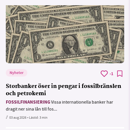
Foto:
geralt/Pixabay
Nyheter
-1
Storbanker öser in pengar i fossilbränslen
och petrokemi
FOSSILFINANSIERING
Vissa internationella banker har
dragit ner sina lån till fos...
03 aug 2026
• Lästid:
3 min