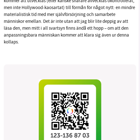
kommer att utvecklas (eller kanske snarare avvecklas okontrollerat, 
men inte Hollywood-kaosartat) till förmån för något nytt: en mindre 
materialistisk tid med mer självförsörjning och samarbete 
människor emellan. Det är inte utan att jag blir lite deppig av att 
läsa den, men mitt i all svartsyn finns ändå ett hopp – om att den 
anpassningsbara människan kommer att klara sig även ur denna 
kollaps. 