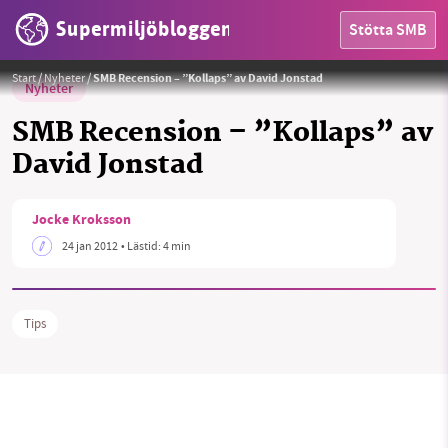
Supermiljöbloggen
Stötta SMB
Start
/
Nyheter
/
SMB Recension – ”Kollaps” av David Jonstad
Nyheter
SMB Recension – ”Kollaps” av
David Jonstad
HEM
Jocke Kroksson
24 jan 2012
• Lästid:
4 min
OMRÅDEN
MILJÖFAKTA
Tips
OM OSS
Sök
Sparade inlägg
Tipsa oss