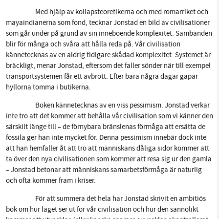
Med hjälp av kollapsteoretikerna och med romarriket och 
mayaindianerna som fond, tecknar Jonstad en bild av civilisationer 
som går under på grund av sin inneboende komplexitet. Sambanden 
blir för många och svåra att hålla reda på. Vår civilisation 
kännetecknas av en aldrig tidigare skådad komplexitet. Systemet är 
bräckligt, menar Jonstad, eftersom det faller sönder när till exempel 
transportsystemen får ett avbrott. Efter bara några dagar gapar 
hyllorna tomma i butikerna. 
Boken kännetecknas av en viss pessimism. Jonstad verkar 
inte tro att det kommer att behålla vår civilisation som vi känner den 
särskilt länge till – de förnybara bränslenas förmåga att ersätta de 
fossila ger han inte mycket för. Denna pessimism innebär dock inte 
att han hemfaller åt att tro att människans dåliga sidor kommer att 
ta över den nya civilisationen som kommer att resa sig ur den gamla 
– Jonstad betonar att människans samarbetsförmåga är naturlig 
och ofta kommer fram i kriser. 
För att summera det hela har Jonstad skrivit en ambitiös 
bok om hur läget ser ut för vår civilisation och hur den sannolikt 