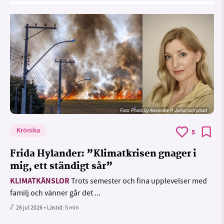
Foto:
Photo by Alexandre P. Junior och privat
Krönika
5
Frida Hylander: ”Klimatkrisen gnager i
mig, ett ständigt sår”
KLIMATKÄNSLOR
Trots semester och fina upplevelser med
familj och vänner går det ...
26 jul 2026
• Lästid:
5 min