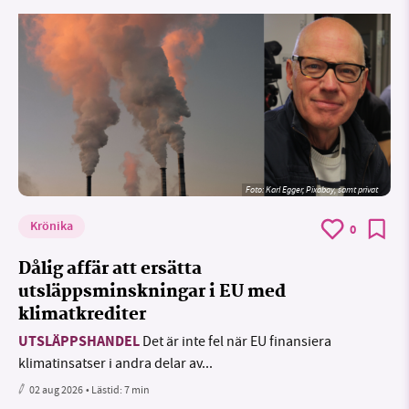
Foto:
Karl Egger, Pixabay, samt privat
Krönika
0
Dålig affär att ersätta
utsläppsminskningar i EU med
klimatkrediter
UTSLÄPPSHANDEL
Det är inte fel när EU finansiera
klimatinsatser i andra delar av...
02 aug 2026
• Lästid:
7 min