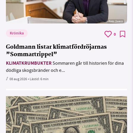
Foto: Sweco
Krönika
0
Goldmann listar klimatfördröjarnas
”Sommartrippel”
KLIMATKRUMBUKTER
Sommaren går till historien för dina
dödliga skogsbränder och e...
08 aug 2026
• Lästid:
6 min