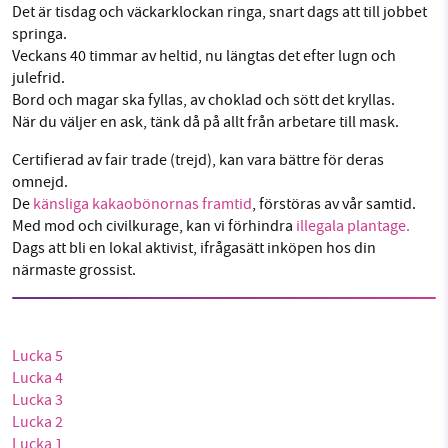
Det är tisdag och väckarklockan ringa, snart dags att till jobbet
Facebook
Instagram
BlueSky
springa.
Veckans 40 timmar av heltid, nu längtas det efter lugn och
Threads
LinkedIn
julefrid.
SMB kämpar för en hållbar framtid. Sedan
Bord och magar ska fyllas, av choklad och sött det kryllas.
starten 2010 har vår ideella redaktion drivit
När du väljer en ask, tänk då på allt från arbetare till mask.
miljödebatten framåt genom
nyhetsbevakning och granskningar. Nu vill vi
Certifierad av fair trade (trejd), kan vara bättre för deras
utveckla vårt arbete – och vi hoppas att du
omnejd.
vill hjälpa oss.
De
känsliga kakaobönornas framtid
, förstöras av vår samtid.
Med mod och civilkurage, kan vi förhindra
illegala plantage.
Stötta vårt arbete genom att swisha en slant till
Dags att bli en lokal aktivist, ifrågasätt inköpen hos din
närmaste grossist.
1231368703
Läs vad vi vill göra
Lucka 5
Lucka 4
Lucka 3
Lucka 2
Lucka 1