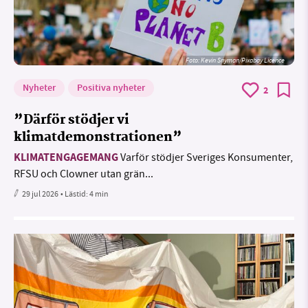
Foto:
Kevin Snyman/Pixabay Licence
Nyheter
Positiva nyheter
2
”Därför stödjer vi
klimatdemonstrationen”
KLIMATENGAGEMANG
Varför stödjer Sveriges Konsumenter,
RFSU och Clowner utan grän...
29 jul 2026
• Lästid:
4 min