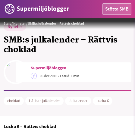
Supermiljöbloggen
Stötta SMB
Foto:
3268zauber (CC BY-SA 3.0)
Start
/
Nyheter
/
SMB:s julkalender – Rättvis choklad
Nyheter
SMB:s julkalender – Rättvis
choklad
HEM
Supermiljöbloggen
OMRÅDEN
06 dec 2016
• Lästid:
1 min
MILJÖFAKTA
OM OSS
choklad
Hållbar julkalender
Julkalender
Lucka 6
Sök
Sparade inlägg
Tipsa oss
Lucka 6 – Rättvis choklad