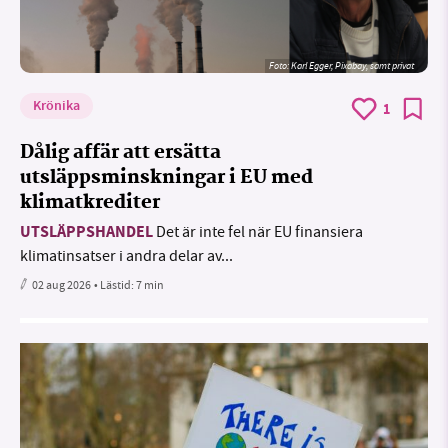
Foto:
Karl Egger, Pixabay, samt privat
Krönika
1
Dålig affär att ersätta
utsläppsminskningar i EU med
klimatkrediter
UTSLÄPPSHANDEL
Det är inte fel när EU finansiera
klimatinsatser i andra delar av...
02 aug 2026
• Lästid:
7 min