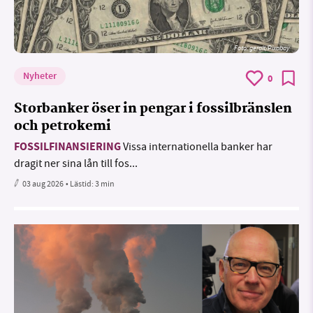
Foto:
geralt/Pixabay
Nyheter
0
Storbanker öser in pengar i fossilbränslen
och petrokemi
FOSSILFINANSIERING
Vissa internationella banker har
dragit ner sina lån till fos...
03 aug 2026
• Lästid:
3 min