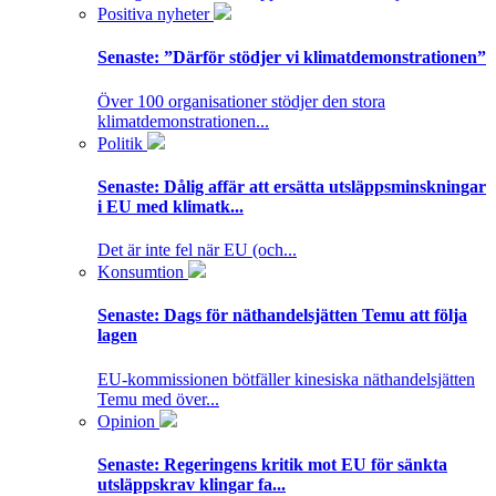
Positiva nyheter
Senaste:
”Därför stödjer vi klimatdemonstrationen”
Över 100 organisationer stödjer den stora
klimatdemonstrationen...
Politik
Senaste:
Dålig affär att ersätta utsläppsminskningar
i EU med klimatk...
Det är inte fel när EU (och...
Konsumtion
Senaste:
Dags för näthandelsjätten Temu att följa
lagen
EU-kommissionen bötfäller kinesiska näthandelsjätten
Temu med över...
Opinion
Senaste:
Regeringens kritik mot EU för sänkta
utsläppskrav klingar fa...