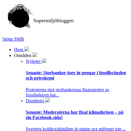
Supermiljöbloggen
Stötta SMB
Hem
Områden
Nyheter
Senaste:
Storbanker öser in pengar i fossilbränslen
och petrokemi
Protesterna mot storbankernas finansiering av
fossilsektorn har...
Dumheter
Senaste:
Moderaterna har fixat klimatkrisen – på
sin Facebook-sida!
Sveriges koldioxidutsläpp är minus sex miljoner ton,...