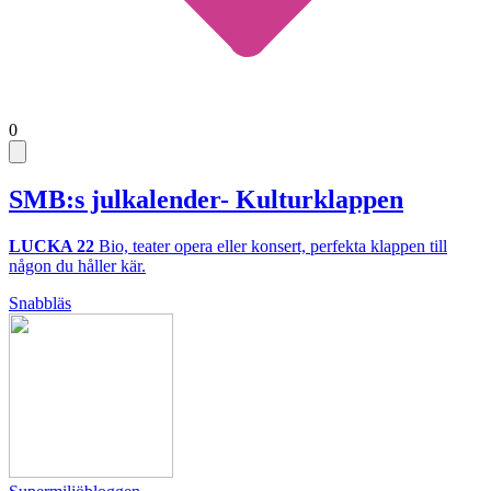
0
SMB:s julkalender- Kulturklappen
LUCKA 22
Bio, teater opera eller konsert, perfekta klappen till
någon du håller kär.
Snabbläs