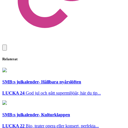
Relaterat
SMB:s julkalender- Hållbara nyårslöften
LUCKA 24
God jul och gått supermiljöår, här du tip...
SMB:s julkalender- Kulturklappen
LUCKA 22
Bio, teater opera eller konsert, perfekta...