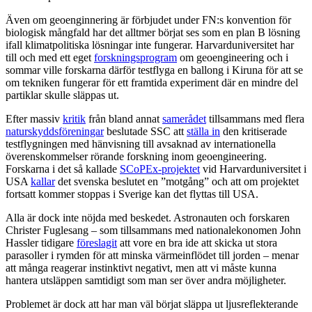
Även om geoenginnering är förbjudet under FN:s konvention för
biologisk mångfald har det alltmer börjat ses som en plan B lösning
ifall klimatpolitiska lösningar inte fungerar. Harvarduniversitet har
till och med ett eget
forskningsprogram
om geoengineering och i
sommar ville forskarna därför testflyga en ballong i Kiruna för att se
om tekniken fungerar för ett framtida experiment där en mindre del
partiklar skulle släppas ut.
Efter massiv
kritik
från bland annat
samerådet
tillsammans med flera
naturskyddsföreningar
beslutade SSC att
ställa in
den kritiserade
testflygningen med hänvisning till avsaknad av internationella
överenskommelser rörande forskning inom geoengineering.
Forskarna i det så kallade
SCoPEx-projektet
vid Harvarduniversitet i
USA
kallar
det svenska beslutet en ”motgång” och att om projektet
fortsatt kommer stoppas i Sverige kan det flyttas till USA.
Alla är dock inte nöjda med beskedet. Astronauten och forskaren
Christer Fuglesang – som tillsammans med national­ekonomen John
Hassler tidigare
föreslagit
att vore en bra ide att skicka ut stora
parasoller i rymden för att minska värmeinflödet till jorden – menar
att många reagerar instinktivt negativt, men att vi måste kunna
hantera utsläppen samtidigt som man ser över andra möjligheter.
Problemet är dock att har man väl börjat släppa ut ljusreflekterande