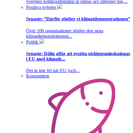
Sveriges koldioxidutsläpp är minus sex miljoner ton,...
Positiva nyheter
Senaste:
”Därför stödjer vi klimatdemonstrationen”
Över 100 organisationer stödjer den stora
klimatdemonstrationen...
Politik
Senaste:
Dålig affär att ersätta utsläppsminskningar
i EU med klimatk...
Det är inte fel när EU (och...
Konsumtion