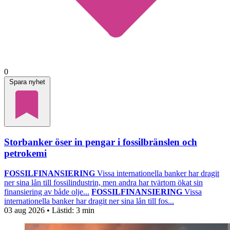
0
Spara nyhet
Storbanker öser in pengar i fossilbränslen och
petrokemi
FOSSILFINANSIERING
Vissa internationella banker har dragit
ner sina lån till fossilindustrin, men andra har tvärtom ökat sin
finansiering av både olje...
FOSSILFINANSIERING
Vissa
internationella banker har dragit ner sina lån till fos...
03 aug 2026
• Lästid:
3 min