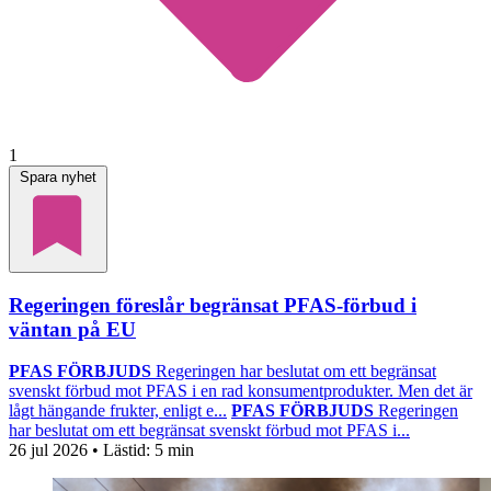
1
Spara nyhet
Regeringen föreslår begränsat PFAS-förbud i
väntan på EU
PFAS FÖRBJUDS
Regeringen har beslutat om ett begränsat
svenskt förbud mot PFAS i en rad konsumentprodukter. Men det är
lågt hängande frukter, enligt e...
PFAS FÖRBJUDS
Regeringen
har beslutat om ett begränsat svenskt förbud mot PFAS i...
26 jul 2026
• Lästid:
5 min