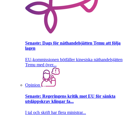
Senaste:
Dags för näthandelsjätten Temu att följa
lagen
EU-kommissionen bötfäller kinesiska näthandelsjätten
Temu med över...
Opinion
Senaste:
Regeringens kritik mot EU för sänkta
utsläppskrav klingar fa...
I tal och skrift har flera ministrar...