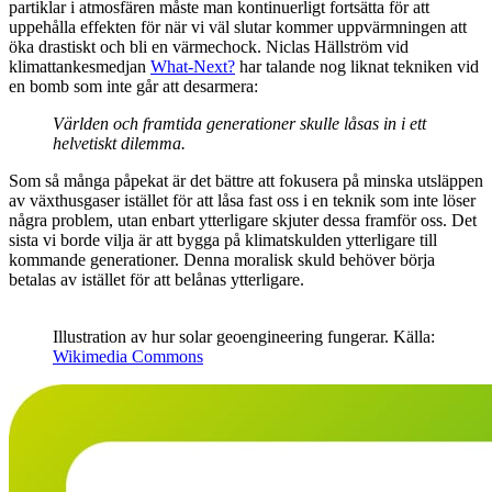
partiklar i atmosfären måste man kontinuerligt fortsätta för att
uppehålla effekten för när vi väl slutar kommer uppvärmningen att
öka drastiskt och bli en värmechock. Niclas Hällström vid
klimattankesmedjan
What-Next?
har talande nog liknat tekniken vid
en bomb som inte går att desarmera:
Världen och framtida generationer skulle låsas in i ett
helvetiskt dilemma.
Som så många påpekat är det bättre att fokusera på minska utsläppen
av växthusgaser istället för att låsa fast oss i en teknik som inte löser
några problem, utan enbart ytterligare skjuter dessa framför oss. Det
sista vi borde vilja är att bygga på klimatskulden ytterligare till
kommande generationer. Denna moralisk skuld behöver börja
betalas av istället för att belånas ytterligare.
Illustration av hur solar geoengineering fungerar. Källa:
Wikimedia Commons