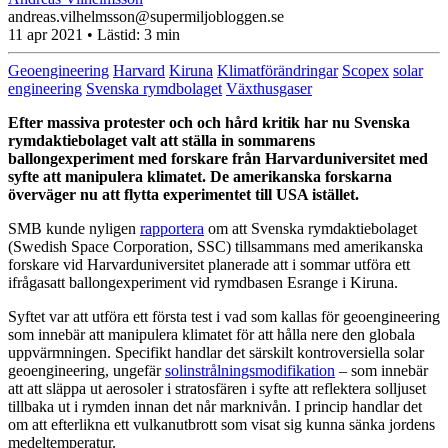
andreas.vilhelmsson@supermiljobloggen.se
11 apr 2021
• Lästid:
3 min
Geoengineering
Harvard
Kiruna
Klimatförändringar
Scopex
solar
engineering
Svenska rymdbolaget
Växthusgaser
Efter massiva protester och och hård kritik har nu Svenska
rymdaktiebolaget valt att ställa in sommarens
ballongexperiment med forskare från Harvarduniversitet med
syfte att manipulera klimatet. De amerikanska forskarna
överväger nu att flytta experimentet till USA istället.
SMB kunde nyligen
rapportera
om att Svenska rymdaktiebolaget
(Swedish Space Corporation, SSC) tillsammans med amerikanska
forskare vid Harvarduniversitet planerade att i sommar utföra ett
ifrågasatt ballongexperiment vid rymdbasen Esrange i Kiruna.
Syftet var att utföra ett första test i vad som kallas för geoengineering
som innebär att manipulera klimatet för att hålla nere den globala
uppvärmningen. Specifikt handlar det särskilt kontroversiella solar
geoengineering, ungefär
solinstrålningsmodifikation
– som innebär
att att släppa ut aerosoler i stratosfären i syfte att reflektera solljuset
tillbaka ut i rymden innan det når marknivån. I princip handlar det
om att efterlikna ett vulkanutbrott som visat sig kunna sänka jordens
medeltemperatur.