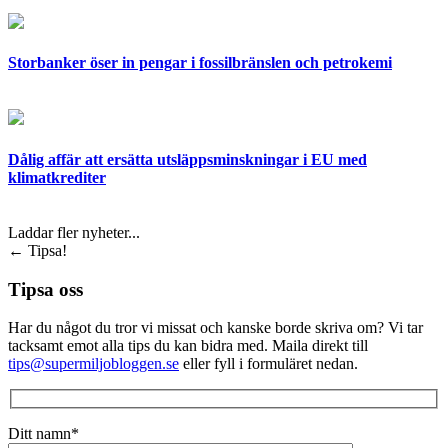
Storbanker öser in pengar i fossilbränslen och petrokemi
Dålig affär att ersätta utsläppsminskningar i EU med
klimatkrediter
Laddar fler nyheter...
←
Tipsa!
Tipsa oss
Har du något du tror vi missat och kanske borde skriva om? Vi tar
tacksamt emot alla tips du kan bidra med. Maila direkt till
tips@supermiljobloggen.se
eller fyll i formuläret nedan.
Ditt namn*