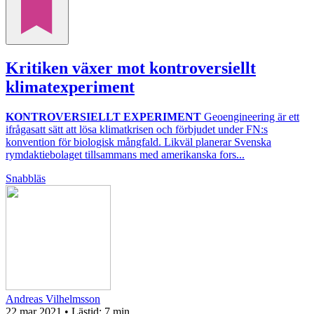
Kritiken växer mot kontroversiellt
klimatexperiment
KONTROVERSIELLT EXPERIMENT
Geoengineering är ett
ifrågasatt sätt att lösa klimatkrisen och förbjudet under FN:s
konvention för biologisk mångfald. Likväl planerar Svenska
rymdaktiebolaget tillsammans med amerikanska fors...
Snabbläs
Andreas Vilhelmsson
22 mar 2021
• Lästid:
7 min