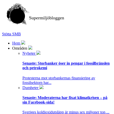
Supermiljöbloggen
Stötta SMB
Hem
Områden
Nyheter
Senaste:
Storbanker öser in pengar i fossilbränslen
och petrokemi
Protesterna mot storbankernas finansiering av
fossilsektorn har...
Dumheter
Senaste:
Moderaterna har fixat klimatkrisen – på
sin Facebook-sida!
Sveriges koldioxidutsläpp är minus sex miljoner ton,...