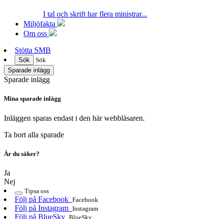
I tal och skrift har flera ministrar...
Miljöfakta
Om oss
Stötta SMB
Sök
Sök
Sparade inlägg
Sparade inlägg
Mina sparade inlägg
Inläggen sparas endast i den här webbläsaren.
Ta bort alla sparade
Är du säker?
Ja
Nej
Tipsa oss
Följ på Facebook
Facebook
Följ på Instagram
Instagram
Följ på BlueSky
BlueSky