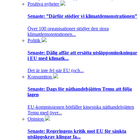
Positiva nyheter
Senaste:
”Därför stödjer vi klimatdemonstrationen”
Över 100 organisationer stödjer den stora
klimatdemonstrationen...
Politik
Senaste:
Dålig affär att ersätta utsläppsminskningar
i EU med klimatk...
Det är inte fel när EU (och...
Konsumtion
Senaste:
Dags för näthandelsjätten Temu att följa
lagen
EU-kommissionen bötfäller kinesiska näthandelsjätten
Temu med över...
Opinion
Senaste:
Regeringens kritik mot EU för sänkta
utsläppskrav klingar fa...