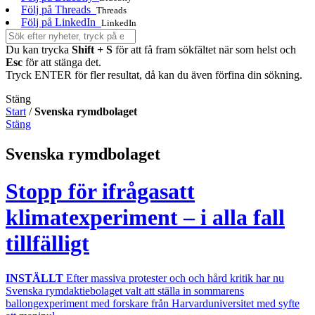
Följ på Threads
Threads
Följ på LinkedIn
LinkedIn
Du kan trycka
Shift + S
för att få fram sökfältet när som helst och
Esc
för att stänga det.
Tryck ENTER för fler resultat, då kan du även förfina din sökning.
Stäng
Start
/
Svenska rymdbolaget
Stäng
Svenska rymdbolaget
Stopp för ifrågasatt
klimatexperiment – i alla fall
tillfälligt
INSTÄLLT
Efter massiva protester och och hård kritik har nu
Svenska rymdaktiebolaget valt att ställa in sommarens
ballongexperiment med forskare från Harvarduniversitet med syfte