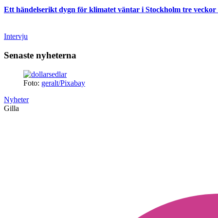
Ett händelserikt dygn för klimatet väntar i Stockholm tre veckor 
Intervju
Senaste nyheterna
Foto:
geralt/Pixabay
Nyheter
Gilla