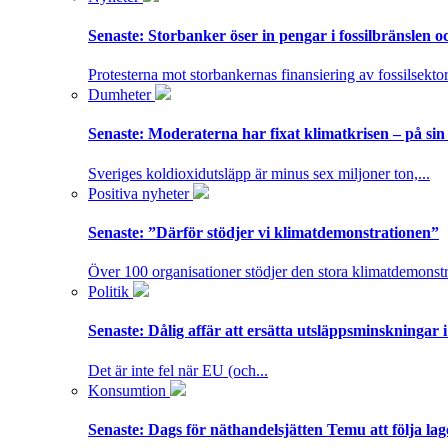
Senaste:
Storbanker öser in pengar i fossilbränslen 
Protesterna mot storbankernas finansiering av fossilsektor
Dumheter
Senaste:
Moderaterna har fixat klimatkrisen – på sin
Sveriges koldioxidutsläpp är minus sex miljoner ton,...
Positiva nyheter
Senaste:
”Därför stödjer vi klimatdemonstrationen”
Över 100 organisationer stödjer den stora klimatdemonstr
Politik
Senaste:
Dålig affär att ersätta utsläppsminskningar 
Det är inte fel när EU (och...
Konsumtion
Senaste:
Dags för näthandelsjätten Temu att följa la