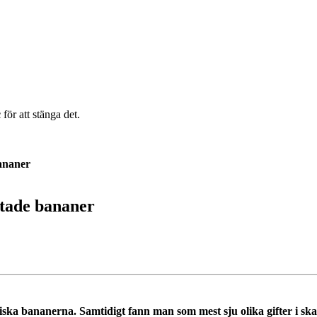
c
för att stänga det.
bananer
utade bananer
ka bananerna. Samtidigt fann man som mest sju olika gifter i skal