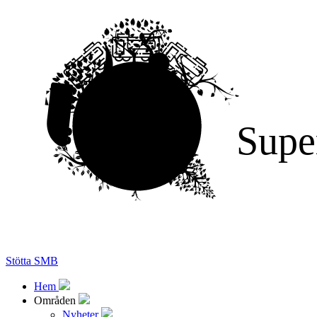
Supe
Stötta SMB
Hem
Områden
Nyheter