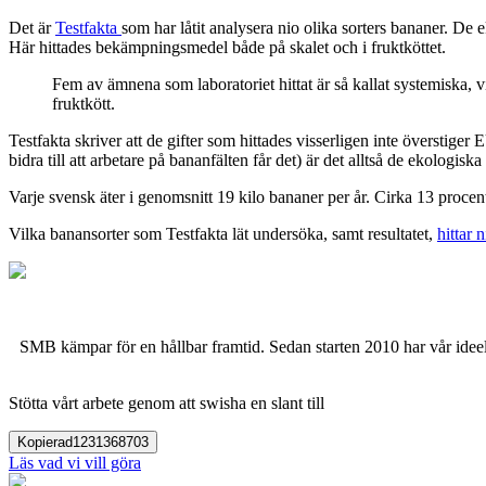
Det är
Testfakta
som har låtit analysera nio olika sorters bananer. De
Här hittades bekämpningsmedel både på skalet och i fruktköttet.
Fem av ämnena som laboratoriet hittat är så kallat systemiska, vi
fruktkött.
Testfakta skriver att de gifter som hittades visserligen inte överstiger 
bidra till att arbetare på bananfälten får det) är det alltså de ekologis
Varje svensk äter i genomsnitt 19 kilo bananer per år. Cirka 13 proce
Vilka banansorter som Testfakta lät undersöka, samt resultatet,
hittar n
SMB kämpar för en hållbar framtid. Sedan starten 2010 har vår ideell
Stötta vårt arbete genom att swisha en slant till
Kopierad
1231368703
Läs vad vi vill göra