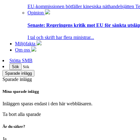
EU-kommissionen bötfäller kinesiska näthandelsjätten T
Opinion
Senaste:
Regeringens kritik mot EU för sänkta utsläpp
I tal och skrift har flera ministrar...
Miljöfakta
Om oss
Stötta SMB
Sök
Sök
Sparade inlägg
Sparade inlägg
Mina sparade inlägg
Inläggen sparas endast i den här webbläsaren.
Ta bort alla sparade
Är du säker?
Ja