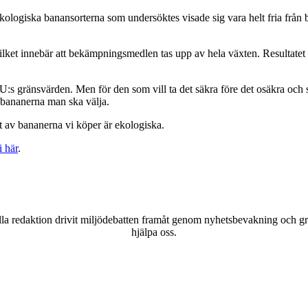
 ekologiska banansorterna som undersöktes visade sig vara helt fria fr
lket innebär att bekämpningsmedlen tas upp av hela växten. Resultatet bli
EU:s gränsvärden. Men för den som vill ta det säkra före det osäkra och som
ka bananerna man ska välja.
nt av bananerna vi köper är ekologiska.
i här
.
a redaktion drivit miljödebatten framåt genom nyhetsbevakning och gran
hjälpa oss.