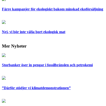
Färre kampanjer för ekologiskt bakom minskad ekoförsäljning
Nej, vi bör inte välja bort ekologisk mat
Mer Nyheter
Storbanker öser in pengar i fossilbränslen och petrokemi
”Därför stödjer vi klimatdemonstrationen”