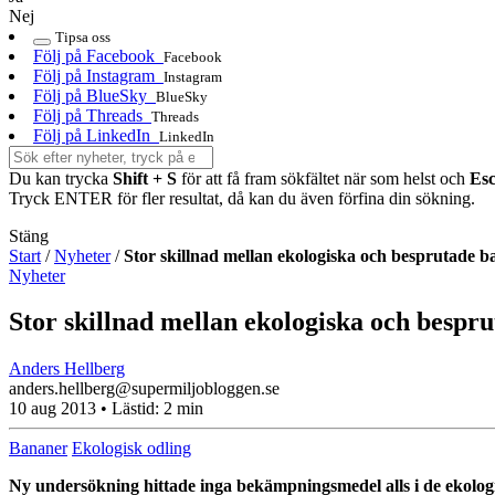
Nej
Tipsa oss
Följ på Facebook
Facebook
Följ på Instagram
Instagram
Följ på BlueSky
BlueSky
Följ på Threads
Threads
Följ på LinkedIn
LinkedIn
Du kan trycka
Shift + S
för att få fram sökfältet när som helst och
Es
Tryck ENTER för fler resultat, då kan du även förfina din sökning.
Stäng
Start
/
Nyheter
/
Stor skillnad mellan ekologiska och besprutade 
Nyheter
Stor skillnad mellan ekologiska och bespr
Anders Hellberg
anders.hellberg@supermiljobloggen.se
10 aug 2013
• Lästid:
2 min
Bananer
Ekologisk odling
Ny undersökning hittade inga bekämpningsmedel alls i de ekologis