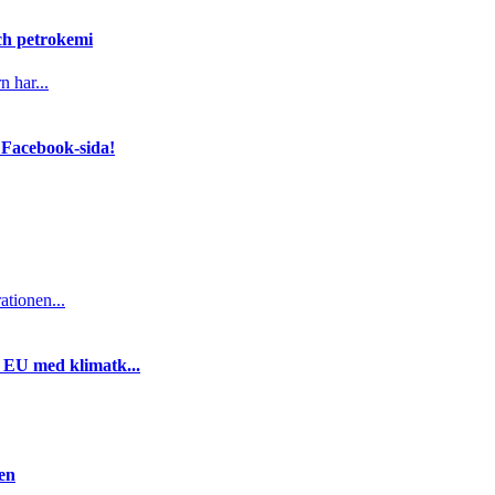
och petrokemi
n har...
 Facebook-sida!
ationen...
i EU med klimatk...
gen