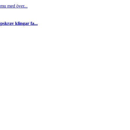
emu med över...
skrav klingar fa...