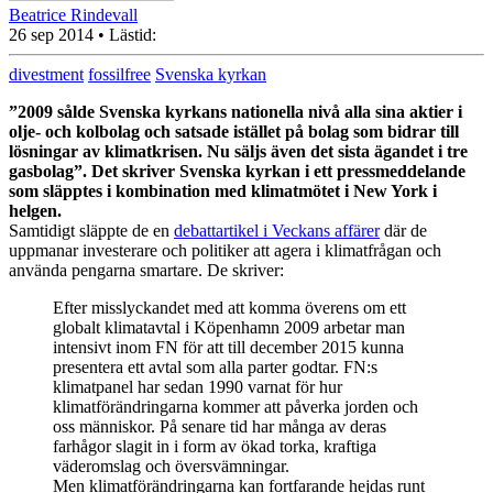
Beatrice Rindevall
26 sep 2014
• Lästid:
divestment
fossilfree
Svenska kyrkan
”2009 sålde Svenska kyrkans nationella nivå alla sina aktier i
olje- och kolbolag och satsade istället på bolag som bidrar till
lösningar av klimatkrisen. Nu säljs även det sista ägandet i tre
gasbolag”. Det skriver Svenska kyrkan i ett pressmeddelande
som släpptes i kombination med klimatmötet i New York i
helgen.
Samtidigt släppte de en
debattartikel i Veckans affärer
där de
uppmanar investerare och politiker att agera i klimatfrågan och
använda pengarna smartare. De skriver:
Efter misslyckandet med att komma överens om ett
globalt klimatavtal i Köpenhamn 2009 arbetar man
intensivt inom FN för att till december 2015 kunna
presentera ett avtal som alla parter godtar. FN:s
klimatpanel har sedan 1990 varnat för hur
klimatförändringarna kommer att påverka jorden och
oss människor. På senare tid har många av deras
farhågor slagit in i form av ökad torka, kraftiga
väderomslag och översvämningar.
Men klimatförändringarna kan fortfarande hejdas runt