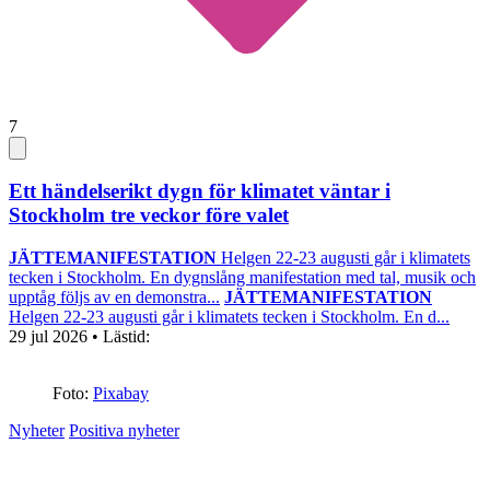
7
Ett händelserikt dygn för klimatet väntar i
Stockholm tre veckor före valet
JÄTTEMANIFESTATION
Helgen 22-23 augusti går i klimatets
tecken i Stockholm. En dygnslång manifestation med tal, musik och
upptåg följs av en demonstra...
JÄTTEMANIFESTATION
Helgen 22-23 augusti går i klimatets tecken i Stockholm. En d...
29 jul 2026
• Lästid:
Foto:
Pixabay
Nyheter
Positiva nyheter