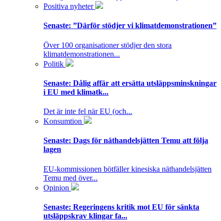
Positiva nyheter
Senaste:
”Därför stödjer vi klimatdemonstrationen”
Över 100 organisationer stödjer den stora
klimatdemonstrationen...
Politik
Senaste:
Dålig affär att ersätta utsläppsminskningar
i EU med klimatk...
Det är inte fel när EU (och...
Konsumtion
Senaste:
Dags för näthandelsjätten Temu att följa
lagen
EU-kommissionen bötfäller kinesiska näthandelsjätten
Temu med över...
Opinion
Senaste:
Regeringens kritik mot EU för sänkta
utsläppskrav klingar fa...