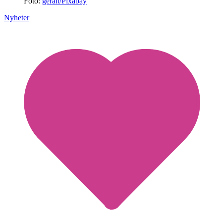
Foto:
geralt/Pixabay
Nyheter