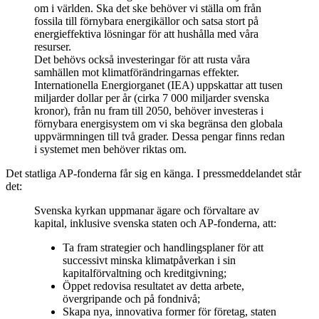
om i världen. Ska det ske behöver vi ställa om från
fossila till förnybara energikällor och satsa stort på
energieffektiva lösningar för att hushålla med våra
resurser.
Det behövs också investeringar för att rusta våra
samhällen mot klimatförändringarnas effekter.
Internationella Energiorganet (IEA) uppskattar att tusen
miljarder dollar per år (cirka 7 000 miljarder svenska
kronor), från nu fram till 2050, behöver investeras i
förnybara energisystem om vi ska begränsa den globala
uppvärmningen till två grader. Dessa pengar finns redan
i systemet men behöver riktas om.
Det statliga AP-fonderna får sig en känga. I pressmeddelandet står
det:
Svenska kyrkan uppmanar ägare och förvaltare av
kapital, inklusive svenska staten och AP-fonderna, att:
Ta fram strategier och handlingsplaner för att
successivt minska klimatpåverkan i sin
kapitalförvaltning och kreditgivning;
Öppet redovisa resultatet av detta arbete,
övergripande och på fondnivå;
Skapa nya, innovativa former för företag, staten