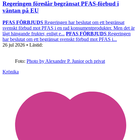
Regeringen föreslår begränsat PFAS-förbud i
väntan på EU
PFAS FÖRBJUDS
Regeringen har beslutat om ett begränsat
svenskt förbud mot PFAS i en rad konsumentprodukter. Men det är
lågt hängande frukter, enligt e...
PFAS FÖRBJUDS
Regeringen
har beslutat om ett begränsat svenskt förbud mot PFAS i...
26 jul 2026
• Lästid:
Foto:
Photo by Alexandre P. Junior och privat
Krönika