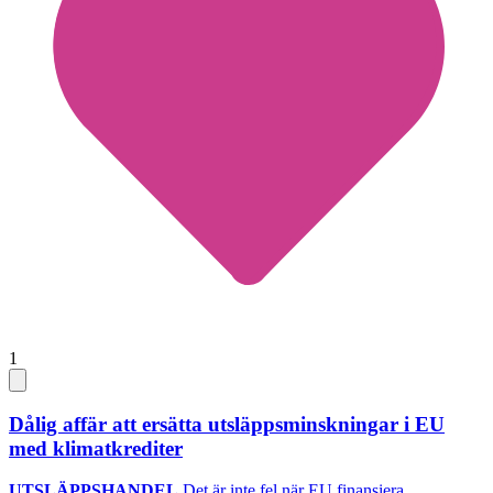
1
Dålig affär att ersätta utsläppsminskningar i EU
med klimatkrediter
UTSLÄPPSHANDEL
Det är inte fel när EU finansiera