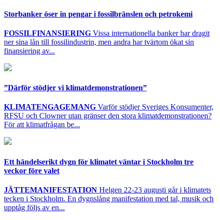
Storbanker öser in pengar i fossilbränslen och petrokemi
FOSSILFINANSIERING
Vissa internationella banker har dragit
ner sina lån till fossilindustrin, men andra har tvärtom ökat sin
finansiering av...
”Därför stödjer vi klimatdemonstrationen”
KLIMATENGAGEMANG
Varför stödjer Sveriges Konsumenter,
RFSU och Clowner utan gränser den stora klimatdemonstrationen?
För att klimatfrågan be...
Ett händelserikt dygn för klimatet väntar i Stockholm tre
veckor före valet
JÄTTEMANIFESTATION
Helgen 22-23 augusti går i klimatets
tecken i Stockholm. En dygnslång manifestation med tal, musik och
upptåg följs av en...