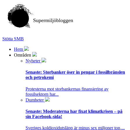
Supermiljöbloggen
Stötta SMB
Hem
Områden
Nyheter
Senaste:
Storbanker öser in pengar i fossilbränslen
och petrokemi
Protesterna mot storbankernas finansiering av
fossilsektorn har...
Dumheter
Senaste:
Moderaterna har fixat klimatkrisen – på
sin Facebook-sida!
Sveriges koldioxidutsläpp är minus sex miljoner ton,...