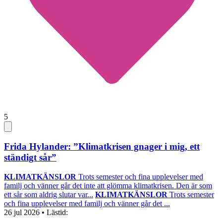
5
Frida Hylander: ”Klimatkrisen gnager i mig, ett
ständigt sår”
KLIMATKÄNSLOR
Trots semester och fina upplevelser med
familj och vänner går det inte att glömma klimatkrisen. Den är som
ett sår som aldrig slutar var...
KLIMATKÄNSLOR
Trots semester
och fina upplevelser med familj och vänner går det ...
26 jul 2026
• Lästid: