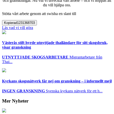
och granskningar. Nu vill vi utveckla vårt arbete – och vi hoppas att
du vill hjälpa oss.
Stötta vårt arbete genom att swisha en slant till
Kopierad
1231368703
Läs vad vi vill göra
Västerås stift hyrde utnyttjade thailändare för sitt skogsbruk,
visar granskning
UTNYTTJADE SKOGSARBETARE
Migrantarbetare från
Thai...
Kyrkans skogsnätverk får nej om granskning – i informellt mejl
INGEN GRANSKNING
Svenska kyrkans nätverk för ett h...
Mer Nyheter