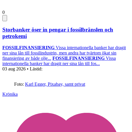
0
Storbanker öser in pengar i fossilbränslen och
petrokemi
FOSSILFINANSIERING
Vissa internationella banker har dragit
ner sina lån till fossilindustrin, men andra har tvärtom ökat sin
finansiering av både olje...
FOSSILFINANSIERING
Vissa
internationella banker har dragit ner sina lån till fos...
03 aug 2026
• Lästid:
Foto:
Karl Egger, Pixabay, samt privat
Krönika